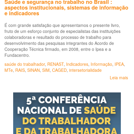
Saúde e segurança no trabalho no Brasil :
aspectos institucionais, sistemas de informação
e indicadores
É com grande satisfação que apresentamos o presente livro,
fruto de um esforço conjunto de especialistas das instituições
colaboradoras e resultado do processo de trabalho para
desenvolvimento das pesquisas integrantes do Acordo de
Cooperação Técnica firmado, em 2008, entre o Ipea e a
Fundacentro.
saúde do trabalhador
,
RENAST
,
Indicadores
,
Informação
,
IPEA
,
MTe
,
RAIS
,
SINAN
,
SIM
,
CAGED
,
intersetorialidade
Leia mais
so
Sa
e
se
no
tra
no
Bra
:
as