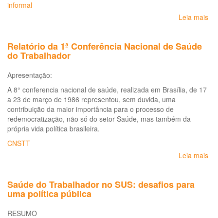
informal
Leia mais
so
Do
Or
Relatório da 1ª Conferência Nacional de Saúde
da
do Trabalhador
5ª
Co
Apresentação:
Na
de
A 8° conferencia nacional de saúde, realizada em Brasília, de 17
Sa
a 23 de março de 1986 representou, sem duvida, uma
do
contribuição da maior importância para o processo de
Tr
redemocratização, não só do setor Saúde, mas também da
e
própria vida política brasileira.
da
CNSTT
Tr
(5ª
Leia mais
so
CN
Rel
da
Saúde do Trabalhador no SUS: desafios para
1ª
uma política pública
Co
Na
RESUMO
de