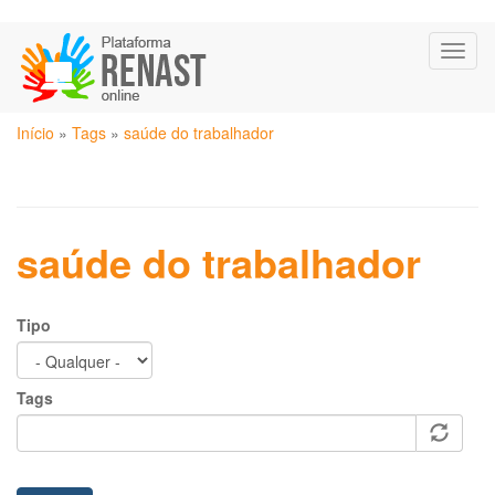
Pular
Toggl
para
naviga
o
conteúdo
Você
principal
Início
»
Tags
»
saúde do trabalhador
está
aqui
saúde do trabalhador
Tipo
Tags