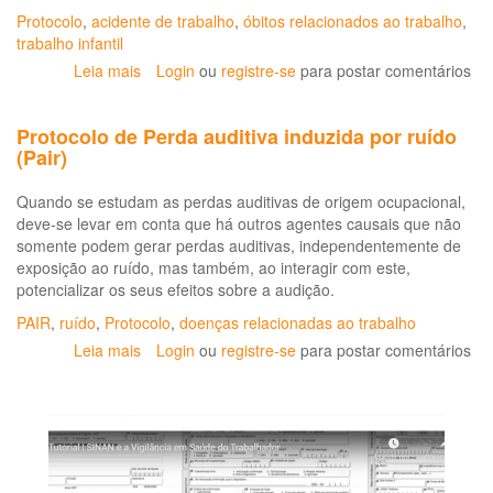
Protocolo
,
acidente de trabalho
,
óbitos relacionados ao trabalho
,
trabalho infantil
Leia mais
sobre
Login
ou
registre-se
para postar comentários
Protocolo
de
Protocolo de Perda auditiva induzida por ruído
Notificação
(Pair)
de
acidentes
Quando se estudam as perdas auditivas de origem ocupacional,
do
deve-se levar em conta que há outros agentes causais que não
trabalho
somente podem gerar perdas auditivas, independentemente de
fatais,
exposição ao ruído, mas também, ao interagir com este,
graves
potencializar os seus efeitos sobre a audição.
e
com
PAIR
,
ruído
,
Protocolo
,
doenças relacionadas ao trabalho
crianças
Leia mais
sobre
Login
ou
registre-se
para postar comentários
e
Protocolo
adolescentes
de
Perda
auditiva
induzida
por