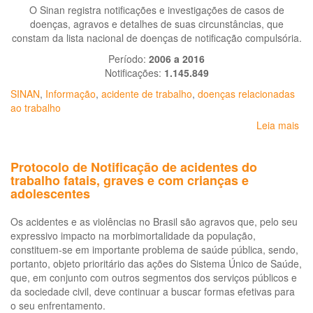
O Sinan registra notificações e investigações de casos de
doenças, agravos e detalhes de suas circunstâncias, que
constam da lista nacional de doenças de notificação compulsória.
Período:
2006 a 2016
Notificações:
1.145.849
SINAN
,
Informação
,
acidente de trabalho
,
doenças relacionadas
ao trabalho
Leia mais
so
Si
Na
Protocolo de Notificação de acidentes do
de
trabalho fatais, graves e com crianças e
Ag
adolescentes
de
Not
Os acidentes e as violências no Brasil são agravos que, pelo seu
-
expressivo impacto na morbimortalidade da população,
SI
constituem-se em importante problema de saúde pública, sendo,
portanto, objeto prioritário das ações do Sistema Único de Saúde,
que, em conjunto com outros segmentos dos serviços públicos e
da sociedade civil, deve continuar a buscar formas efetivas para
o seu enfrentamento.