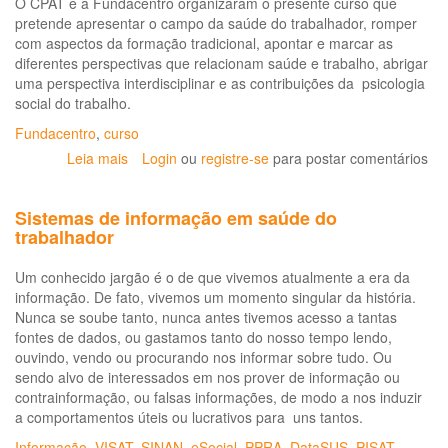
O CPAT e a Fundacentro organizaram o presente curso que
pretende apresentar o campo da saúde do trabalhador, romper
com aspectos da formação tradicional, apontar e marcar as
diferentes perspectivas que relacionam saúde e trabalho, abrigar
uma perspectiva interdisciplinar e as contribuições da psicologia
social do trabalho.
Fundacentro
,
curso
Leia mais
sobre
Login
ou
registre-se
para postar comentários
Curso
de
Sistemas de informação em saúde do
extensão
trabalhador
universitária
Conceitos
Um conhecido jargão é o de que vivemos atualmente a era da
e
informação. De fato, vivemos um momento singular da história.
princípios
Nunca se soube tanto, nunca antes tivemos acesso a tantas
para
fontes de dados, ou gastamos tanto do nosso tempo lendo,
intervenção
ouvindo, vendo ou procurando nos informar sobre tudo. Ou
no
sendo alvo de interessados em nos prover de informação ou
campo
contrainformação, ou falsas informações, de modo a nos induzir
da
a comportamentos úteis ou lucrativos para uns tantos.
saúde
do
Informação
,
VISAT
,
SINAN
,
eSocial
,
PPRA
,
DataSUS
,
PISAT
,