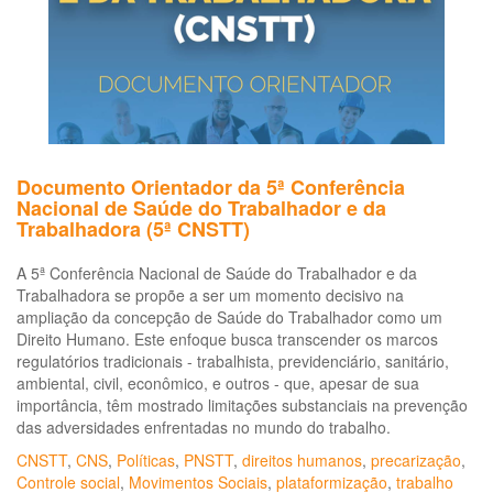
ins
si
de
in
e
ind
Documento Orientador da 5ª Conferência
Nacional de Saúde do Trabalhador e da
Trabalhadora (5ª CNSTT)
A 5ª Conferência Nacional de Saúde do Trabalhador e da
Trabalhadora se propõe a ser um momento decisivo na
ampliação da concepção de Saúde do Trabalhador como um
Direito Humano. Este enfoque busca transcender os marcos
regulatórios tradicionais - trabalhista, previdenciário, sanitário,
ambiental, civil, econômico, e outros - que, apesar de sua
importância, têm mostrado limitações substanciais na prevenção
das adversidades enfrentadas no mundo do trabalho.
CNSTT
,
CNS
,
Políticas
,
PNSTT
,
direitos humanos
,
precarização
,
Controle social
,
Movimentos Sociais
,
plataformização
,
trabalho