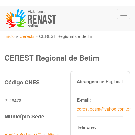
Pular
Toggl
para
naviga
o
conteúdo
Você
principal
Início
»
Cerests
»
CEREST Regional de Betim
está
aqui
CEREST Regional de Betim
Código CNES
Abrangência:
Regional
E-mail:
2126478
cerest.betim@yahoo.com.br
Município Sede
Telefone:
Região Sudeste (3)
›
Minas