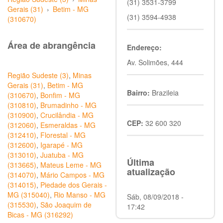
(31) 3531-3799
Gerais (31)
›
Betim - MG
(31) 3594-4938
(310670)
Área de abrangência
Endereço:
Av. Solimões, 444
Região Sudeste (3)
,
Minas
Gerais (31)
,
Betim - MG
Bairro:
Brazileia
(310670)
,
Bonfim - MG
(310810)
,
Brumadinho - MG
(310900)
,
Crucilândia - MG
CEP:
32 600 320
(312060)
,
Esmeraldas - MG
(312410)
,
Florestal - MG
(312600)
,
Igarapé - MG
(313010)
,
Juatuba - MG
Última
(313665)
,
Mateus Leme - MG
atualização
(314070)
,
Mário Campos - MG
(314015)
,
Piedade dos Gerais -
MG (315040)
,
Rio Manso - MG
Sáb, 08/09/2018 -
(315530)
,
São Joaquim de
17:42
Bicas - MG (316292)