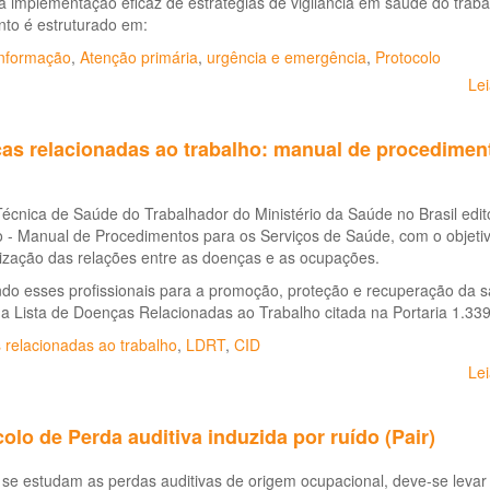
 implementação eficaz de estratégias de vigilância em saúde do trab
to é estruturado em:
nformação
,
Atenção primária
,
urgência e emergência
,
Protocolo
Le
as relacionadas ao trabalho: manual de procedimen
Técnica de Saúde do Trabalhador do Ministério da Saúde no Brasil ed
 - Manual de Procedimentos para os Serviços de Saúde, com o objetivo
ização das relações entre as doenças e as ocupações.
do esses profissionais para a promoção, proteção e recuperação da sa
na Lista de Doenças Relacionadas ao Trabalho citada na Portaria 1.3
 relacionadas ao trabalho
,
LDRT
,
CID
Le
olo de Perda auditiva induzida por ruído (Pair)
se estudam as perdas auditivas de origem ocupacional, deve-se levar