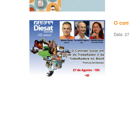
O cont
Data: 27