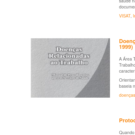
saúde na
documen
VISAT
,
I
Doenç
1999)
A Área 
Trabalho
caracter
Orientan
baseia 
doenças
Protoc
Quando 