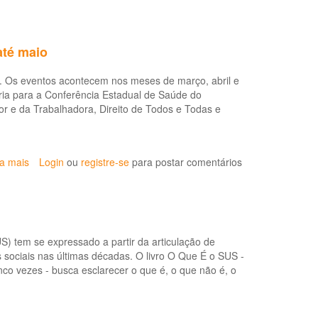
até maio
. Os eventos acontecem nos meses de março, abril e
ia para a Conferência Estadual de Saúde do
or e da Trabalhadora, Direito de Todos e Todas e
ia mais
sobre
Login
ou
registre-se
para postar comentários
Conferências
regionais
de
saúde
do
S) tem se expressado a partir da articulação de
trabalhador
 sociais nas últimas décadas. O livro O Que É o SUS -
ocorrem
nco vezes - busca esclarecer o que é, o que não é, o
até
maio