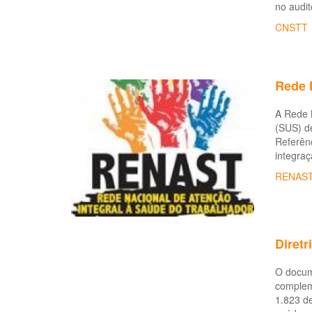
no audit
CNSTT
Rede 
A Rede 
(SUS) de
Referênc
integraç
RENAS
Diret
O docume
compleme
1.823 de