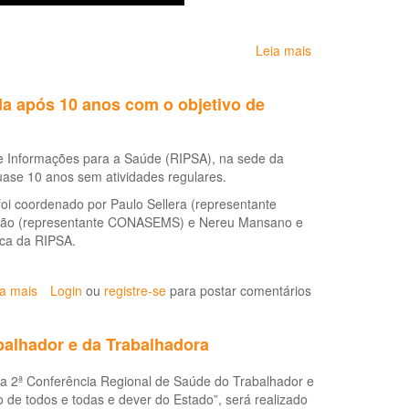
Leia mais
sobre
O
controle
da após 10 anos com o objetivo de
social
em
saúde
 de Informações para a Saúde (RIPSA), na sede da
do
ase 10 anos sem atividades regulares.
trabalhador
e
 foi coordenado por Paulo Sellera (representante
da
 Leão (representante CONASEMS) e Nereu Mansano e
trabalhadora
ica da RIPSA.
no
brasil:
práticas
ia mais
sobre
Login
ou
registre-se
para postar comentários
territoriais
Rede
Interagencial
balhador e da Trabalhadora
de
Informações
a a 2ª Conferência Regional de Saúde do Trabalhador e
para
o de todos e todas e dever do Estado”, será realizado
a