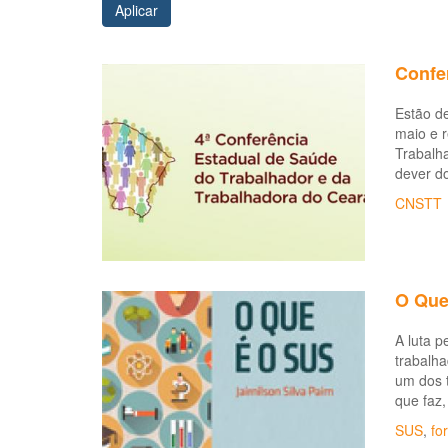
Aplicar
Confe
Estão d
maio e 
Trabalha
dever do
CNSTT
O Que 
A luta p
trabalha
um dos t
que faz,
SUS
,
fo