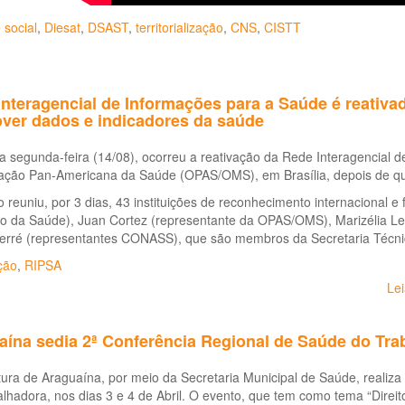
 social
,
Diesat
,
DSAST
,
territorialização
,
CNS
,
CISTT
nteragencial de Informações para a Saúde é reativa
ver dados e indicadores da saúde
a segunda-feira (14/08), ocorreu a reativação da Rede Interagencial
ação Pan-Americana da Saúde (OPAS/OMS), em Brasília, depois de qu
 reuniu, por 3 dias, 43 instituições de reconhecimento internacional e
rio da Saúde), Juan Cortez (representante da OPAS/OMS), Marizélia
Ferré (representantes CONASS), que são membros da Secretaria Técn
ção
,
RIPSA
Le
aína sedia 2ª Conferência Regional de Saúde do Tra
tura de Araguaína, por meio da Secretaria Municipal de Saúde, realiz
lhadora, nos dias 3 e 4 de Abril. O evento, que tem como tema “Direit