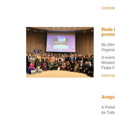
Controle
Rede I
promo
Na últim
Organiz
O evento
Ministé
Felipe 
Informa
Aragu
A Prefei
da Traba