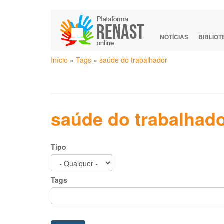
Pular
para
o
NOTÍCIAS
BIBLIO
conteúdo
Você
principal
Início
»
Tags
»
saúde do trabalhador
está
aqui
saúde do trabalhad
Tipo
Tags