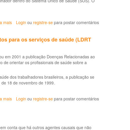
alhador dentro do Sistema Único de Saúde (SUS). O
Trabalhador
(RENAST)
ia mais
sobre
Login
ou
registre-se
para postar comentários
Diretrizes
de
tos para os serviços de saúde (LDRT
implantação
da
Vigilância
itou em 2001 a publicação Doenças Relacionadas ao
em
 de orientar os profissionais de saúde sobre a
Saúde
do
Trabalhador
úde dos trabalhadores brasileiros, a publicação se
no
39 de 18 de novembro de 1999.
SUS
ia mais
sobre
Login
ou
registre-se
para postar comentários
Doenças
relacionadas
ao
trabalho:
 em conta que há outros agentes causais que não
manual