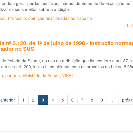
 podem gerar perdas auditivas, independentemente de exposição ao r
lizar os seus efeitos sobre a audição.
ído
,
Protocolo
,
doenças relacionadas ao trabalho
Le
ia nº 3.120, de 1º de julho de 1998 - Instrução norma
lhador no SUS
 de Estado da Saúde, no uso da atribuição que lhe confere o art. 87, in
 em seu art. 200, inciso II, combinado com os preceitos da Lei no 8.0
ão
,
portaria
,
Ministério da Saúde
,
VISAT
 anterior
1
2
3
4
5
6
7
8
9
…
próxi