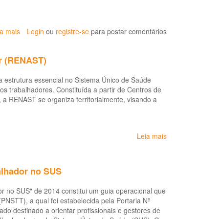
Saúde
é
reativada
ia mais
sobre
Login
ou
registre-se
para postar comentários
após
Araguaína
10
sedia
anos
or (RENAST)
2ª
com
Conferência
o
 estrutura essencial no Sistema Único de Saúde
Regional
objetivo
s trabalhadores. Constituída a partir de Centros de
de
de
 a RENAST se organiza territorialmente, visando a
Saúde
promover
do
dados
Trabalhador
e
e
indicadores
Leia mais
sobre
da
da
Rede
Trabalhadora
saúde
Nacional
de
balhador no SUS
Atenção
Integral
r no SUS" de 2014 constitui um guia operacional que
à
NSTT), a qual foi estabelecida pela Portaria Nº
Saúde
o destinado a orientar profissionais e gestores de
do