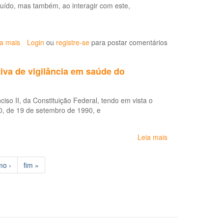
uído, mas também, ao interagir com este,
de
procedimentos
para
os
ia mais
sobre
Login
ou
registre-se
para postar comentários
serviços
Protocolo
de
de
saúde
tiva de vigilância em saúde do
Perda
(LDRT
auditiva
1999)
induzida
ciso II, da Constituição Federal, tendo em vista o
por
80, de 19 de setembro de 1990, e
ruído
(Pair)
Leia mais
sobre
Portaria
nº
mo ›
fim »
3.120,
de
1º
de
julho
de