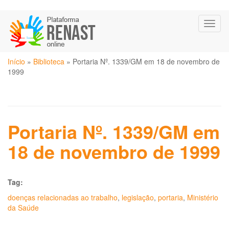
Pular
Toggl
para
naviga
o
conteúdo
Você
principal
Início
»
Biblioteca
»
Portaria Nº. 1339/GM em 18 de novembro de
está
1999
aqui
Portaria Nº. 1339/GM em
18 de novembro de 1999
Tag:
doenças relacionadas ao trabalho
,
legislação
,
portaria
,
Ministério
da Saúde