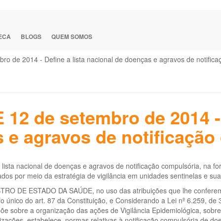
TECA
BLOGS
QUEM SOMOS
bro de 2014 - Define a lista nacional de doenças e agravos de notific
E 12 de setembro de 2014 - 
 e agravos de notificação
 lista nacional de doenças e agravos de notificação compulsória, na 
dos por meio da estratégia de vigilância em unidades sentinelas e suas
TRO DE ESTADO DA SAÚDE, no uso das atribuições que lhe conferem os
o único do art. 87 da Constituição, e Considerando a Lei nº 6.259, de
õe sobre a organização das ações de Vigilância Epidemiológica, sobr
zações, estabelece normas relativas à notificação compulsória de doe