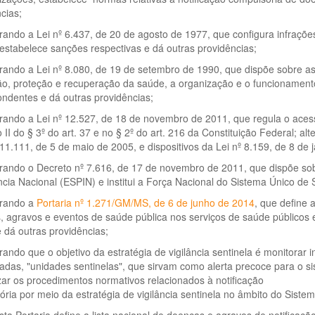
cias;
ando a Lei nº 6.437, de 20 de agosto de 1977, que configura infrações 
 estabelece sanções respectivas e dá outras providências;
ando a Lei nº 8.080, de 19 de setembro de 1990, que dispõe sobre as
o, proteção e recuperação da saúde, a organização e o funcionament
ndentes e dá outras providências;
ando a Lei nº 12.527, de 18 de novembro de 2011, que regula o acesso 
o II do § 3º do art. 37 e no § 2º do art. 216 da Constituição Federal; 
 11.111, de 5 de maio de 2005, e dispositivos da Lei nº 8.159, de 8 de 
rando o Decreto nº 7.616, de 17 de novembro de 2011, que dispõe so
cia Nacional (ESPIN) e institui a Força Nacional do Sistema Único de
rando a
Portaria nº 1.271/GM/MS, de 6 de junho de 2014
, que define 
 agravos e eventos de saúde pública nos serviços de saúde públicos e 
 dá outras providências;
ando que o objetivo da estratégia de vigilância sentinela é monitora
adas, "unidades sentinelas", que sirvam como alerta precoce para o s
ar os procedimentos normativos relacionados à notificação
ria por meio da estratégia de vigilância sentinela no âmbito do Siste