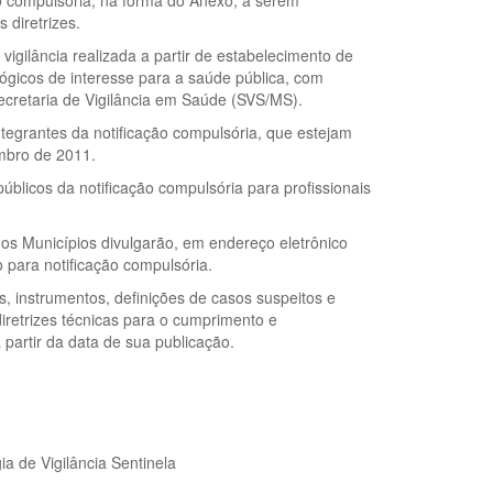
ção compulsória, na forma do Anexo, a serem
 diretrizes.
 vigilância realizada a partir de estabelecimento de
lógicos de interesse para a saúde pública, com
Secretaria de Vigilância em Saúde (SVS/MS).
ntegrantes da notificação compulsória, que estejam
mbro de 2011.
úblicos da notificação compulsória para profissionais
dos Municípios divulgarão, em endereço eletrônico
io para notificação compulsória.
, instrumentos, definições de casos suspeitos e
retrizes técnicas para o cumprimento e
 partir da data de sua publicação.
a de Vigilância Sentinela