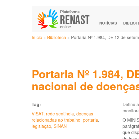
Pular
para
o
NOTÍCIAS
BIBLIO
conteúdo
Você
principal
Início
»
Biblioteca
»
Portaria Nº 1.984, DE 12 de setem
está
aqui
Portaria Nº 1.984, D
nacional de doenças
Tag:
Define a
monitora
VISAT
,
rede sentinela
,
doenças
relacionadas ao trabalho
,
portaria
,
O MINIS
legislação
,
SINAN
parágraf
que disp
de Imuni