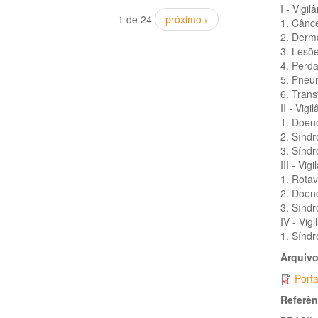
I - Vigi
1 de 24
próximo ›
1. Cânce
2. Derm
3. Lesõ
4. Perda
5. Pneu
6. Trans
II - Vig
1. Doen
2. Sínd
3. Sínd
III - Vi
1. Rotav
2. Doen
3. Sínd
IV - Vig
1. Sínd
Arquiv
Porta
Referên