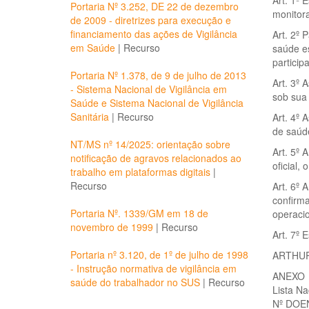
Art. 1º 
Portaria Nº 3.252, DE 22 de dezembro
monitora
de 2009 - diretrizes para execução e
financiamento das ações de Vigilância
Art. 2º 
em Saúde
|
Recurso
saúde es
particip
Portaria Nº 1.378, de 9 de julho de 2013
Art. 3º 
- Sistema Nacional de Vigilância em
sob sua 
Saúde e Sistema Nacional de Vigilância
Sanitária
|
Recurso
Art. 4º 
de saúde
NT/MS nº 14/2025: orientação sobre
Art. 5º 
notificação de agravos relacionados ao
oficial,
trabalho em plataformas digitais
|
Recurso
Art. 6º 
confirm
Portaria Nº. 1339/GM em 18 de
operacio
novembro de 1999
|
Recurso
Art. 7º 
Portaria nº 3.120, de 1º de julho de 1998
ARTHU
- Instrução normativa de vigilância em
ANEXO
saúde do trabalhador no SUS
|
Recurso
Lista Na
Nº DOEN