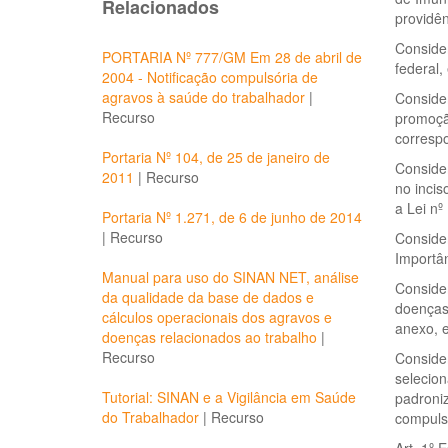
Relacionados
providên
Consider
PORTARIA Nº 777/GM Em 28 de abril de
federal,
2004 - Notificação compulsória de
agravos à saúde do trabalhador
|
Consider
Recurso
promoçã
correspo
Portaria Nº 104, de 25 de janeiro de
Consider
2011
|
Recurso
no incis
a Lei nº
Portaria Nº 1.271, de 6 de junho de 2014
|
Recurso
Conside
Importân
Manual para uso do SINAN NET, análise
Conside
da qualidade da base de dados e
doenças,
cálculos operacionais dos agravos e
anexo, e
doenças relacionados ao trabalho
|
Recurso
Consider
selecion
Tutorial: SINAN e a Vigilância em Saúde
padroniz
do Trabalhador
|
Recurso
compulsó