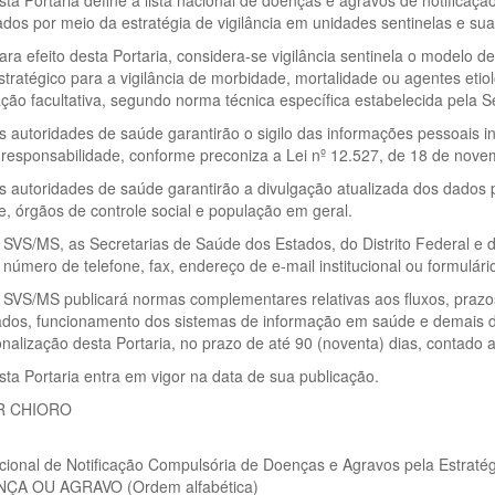
Esta Portaria define a lista nacional de doenças e agravos de notifica
dos por meio da estratégia de vigilância em unidades sentinelas e suas
Para efeito desta Portaria, considera-se vigilância sentinela o modelo de
tratégico para a vigilância de morbidade, mortalidade ou agentes etio
ação facultativa, segundo norma técnica específica estabelecida pela 
As autoridades de saúde garantirão o sigilo das informações pessoais i
responsabilidade, conforme preconiza a Lei nº 12.527, de 18 de nove
As autoridades de saúde garantirão a divulgação atualizada dos dados p
, órgãos de controle social e população em geral.
A SVS/MS, as Secretarias de Saúde dos Estados, do Distrito Federal e 
 o número de telefone, fax, endereço de e-mail institucional ou formulár
A SVS/MS publicará normas complementares relativas aos fluxos, prazos
ados, funcionamento dos sistemas de informação em saúde e demais di
nalização desta Portaria, no prazo de até 90 (noventa) dias, contado a
Esta Portaria entra em vigor na data de sua publicação.
R CHIORO
cional de Notificação Compulsória de Doenças e Agravos pela Estratégi
ÇA OU AGRAVO (Ordem alfabética)