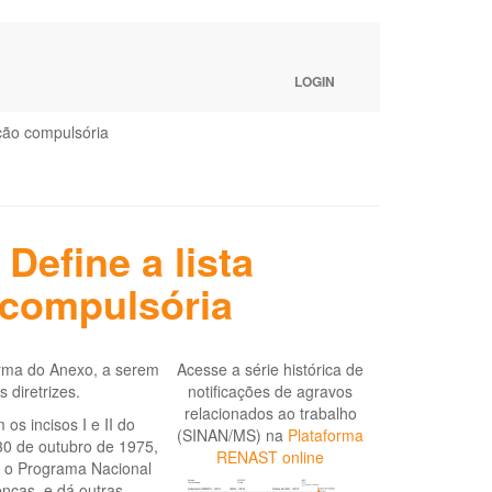
LOGIN
ação compulsória
Define a lista
 compulsória
forma do Anexo, a serem
Acesse a série histórica de
 diretrizes.
notificações de agravos
relacionados ao trabalho
 incisos I e II do
(SINAN/MS) na
Plataforma
 30 de outubro de 1975,
RENAST online
e o Programa Nacional
nças, e dá outras