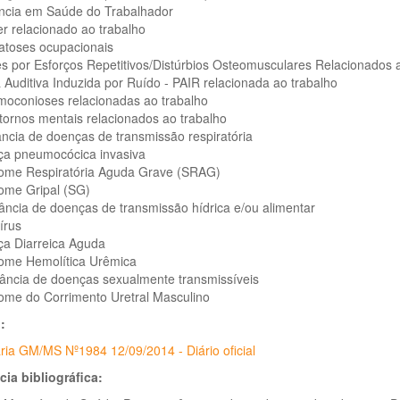
lância em Saúde do Trabalhador
r relacionado ao trabalho
atoses ocupacionais
es por Esforços Repetitivos/Distúrbios Osteomusculares Relacionados
 Auditiva Induzida por Ruído - PAIR relacionada ao trabalho
moconioses relacionadas ao trabalho
tornos mentais relacionados ao trabalho
ilância de doenças de transmissão respiratória
ça pneumocócica invasiva
rome Respiratória Aguda Grave (SRAG)
rome Gripal (SG)
gilância de doenças de transmissão hídrica e/ou alimentar
írus
ça Diarreica Aguda
rome Hemolítica Urêmica
ilância de doenças sexualmente transmissíveis
rome do Corrimento Uretral Masculino
o:
ria GM/MS Nº1984 12/09/2014 - Diário oficial
cia bibliográfica: