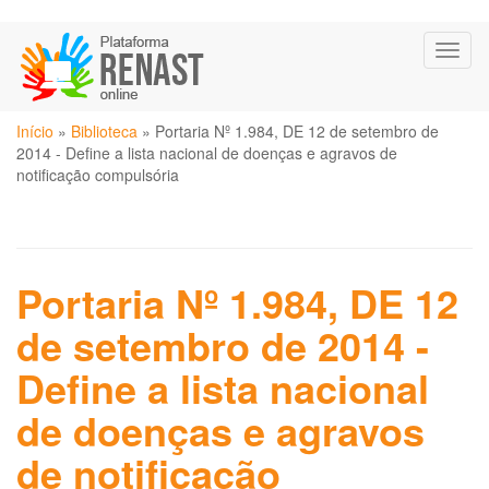
Pular
Toggl
para
naviga
o
conteúdo
Você
principal
Início
»
Biblioteca
»
Portaria Nº 1.984, DE 12 de setembro de
está
2014 - Define a lista nacional de doenças e agravos de
aqui
notificação compulsória
Portaria Nº 1.984, DE 12
de setembro de 2014 -
Define a lista nacional
de doenças e agravos
de notificação