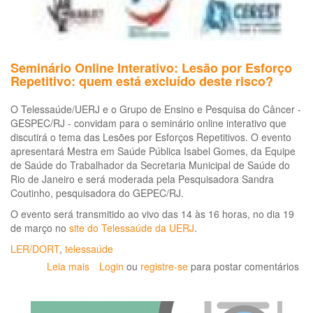
Seminário Online Interativo: Lesão por Esforço
Repetitivo: quem está excluído deste risco?
O Telessaúde/UERJ e o Grupo de Ensino e Pesquisa do Câncer -
GESPEC/RJ - convidam para o seminário online interativo que
discutirá o tema das Lesões por Esforços Repetitivos. O evento
apresentará Mestra em Saúde Pública Isabel Gomes, da Equipe
de Saúde do Trabalhador da Secretaria Municipal de Saúde do
Rio de Janeiro e será moderada pela Pesquisadora Sandra
Coutinho, pesquisadora do GEPEC/RJ.
O evento será transmitido ao vivo das 14 às 16 horas, no dia 19
de março no
site do Telessaúde da UERJ
.
LER/DORT
,
telessaúde
Leia mais
sobre
Login
ou
registre-se
para postar comentários
Seminário
Online
Interativo: