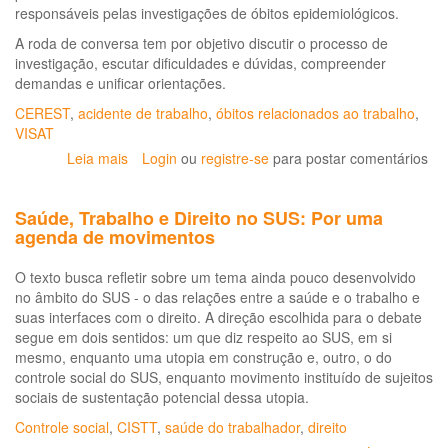
responsáveis pelas investigações de óbitos epidemiológicos.
A roda de conversa tem por objetivo discutir o processo de
investigação, escutar dificuldades e dúvidas, compreender
demandas e unificar orientações.
CEREST
,
acidente de trabalho
,
óbitos relacionados ao trabalho
,
VISAT
Leia mais
sobre
Login
ou
registre-se
para postar comentários
Roda
de
Saúde, Trabalho e Direito no SUS: Por uma
Conversa
agenda de movimentos
-
Investigação
O texto busca refletir sobre um tema ainda pouco desenvolvido
de
no âmbito do SUS - o das relações entre a saúde e o trabalho e
Óbito
suas interfaces com o direito. A direção escolhida para o debate
por
segue em dois sentidos: um que diz respeito ao SUS, em si
Causa
mesmo, enquanto uma utopia em construção e, outro, o do
Externa
controle social do SUS, enquanto movimento instituído de sujeitos
Relacionada
sociais de sustentação potencial dessa utopia.
ao
Trabalho
Controle social
,
CISTT
,
saúde do trabalhador
,
direito