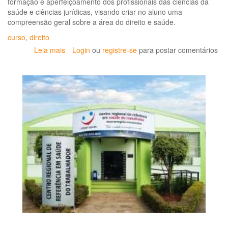
formação e aperfeiçoamento dos profissionais das ciências da
saúde e ciências jurídicas, visando criar no aluno uma
compreensão geral sobre a área do direito e saúde.
curso
,
direito
Leia mais
sobre
Login
ou
registre-se
para postar comentários
Especialização
em
Direito
e
Saúde:
inscrições
abertas