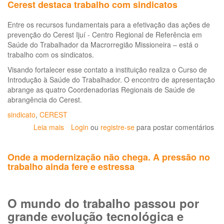
Cerest destaca trabalho com sindicatos
Entre os recursos fundamentais para a efetivação das ações de
prevenção do Cerest Ijuí - Centro Regional de Referência em
Saúde do Trabalhador da Macrorregião Missioneira – está o
trabalho com os sindicatos.
Visando fortalecer esse contato a instituição realiza o Curso de
Introdução à Saúde do Trabalhador. O encontro de apresentação
abrange as quatro Coordenadorias Regionais de Saúde de
abrangência do Cerest.
sindicato
,
CEREST
Leia mais
sobre
Login
ou
registre-se
para postar comentários
Cerest
destaca
Onde a modernização não chega. A pressão no
trabalho
trabalho ainda fere e estressa
com
sindicatos
O mundo do trabalho passou por
grande evolução tecnológica e