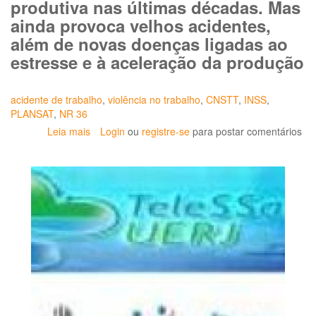
produtiva nas últimas décadas. Mas
ainda provoca velhos acidentes,
além de novas doenças ligadas ao
estresse e à aceleração da produção
acidente de trabalho
,
violência no trabalho
,
CNSTT
,
INSS
,
PLANSAT
,
NR 36
Leia mais
sobre
Login
ou
registre-se
para postar comentários
Onde
a
modernização
não
chega.
A
pressão
no
trabalho
ainda
fere
e
estressa