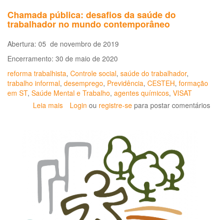
Chamada pública: desafios da saúde do
trabalhador no mundo contemporâneo
Abertura: 05 de novembro de 2019
Encerramento: 30 de maio de 2020
reforma trabalhista
,
Controle social
,
saúde do trabalhador
,
trabalho informal
,
desemprego
,
Previdência
,
CESTEH
,
formação
em ST
,
Saúde Mental e Trabalho
,
agentes químicos
,
VISAT
Leia mais
sobre
Login
ou
registre-se
para postar comentários
Chamada
pública:
desafios
da
saúde
do
trabalhador
no
mundo
contemporâneo