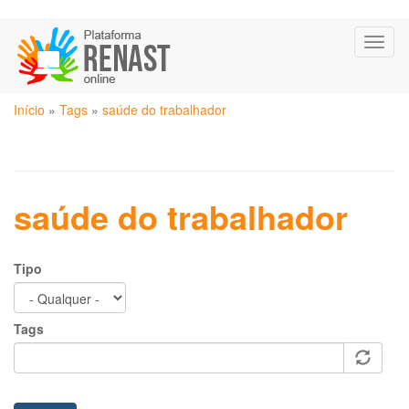
Pular
Toggl
para
naviga
o
conteúdo
Você
principal
Início
»
Tags
»
saúde do trabalhador
está
aqui
saúde do trabalhador
Tipo
Tags