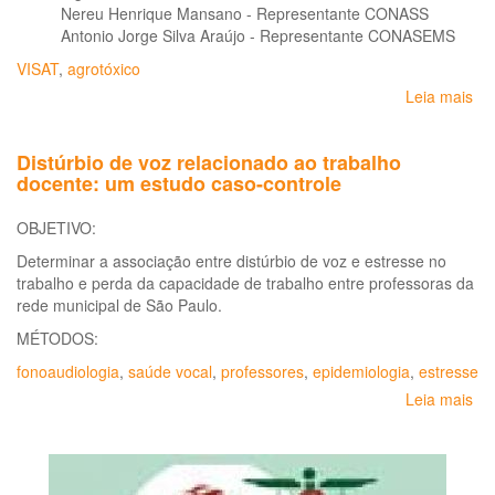
Nereu Henrique Mansano - Representante CONASS
Antonio Jorge Silva Araújo - Representante CONASEMS
VISAT
,
agrotóxico
Leia mais
so
Se
de
Distúrbio de voz relacionado ao trabalho
vig
docente: um estudo caso-controle
em
sa
OBJETIVO:
de
po
Determinar a associação entre distúrbio de voz e estresse no
ex
trabalho e perda da capacidade de trabalho entre professoras da
a
rede municipal de São Paulo.
agr
MÉTODOS:
fonoaudiologia
,
saúde vocal
,
professores
,
epidemiologia
,
estresse
Leia mais
so
Dis
de
vo
re