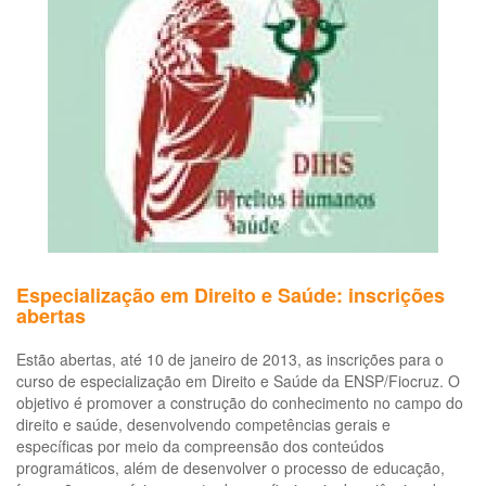
ao
tra
do
um
es
ca
con
Especialização em Direito e Saúde: inscrições
abertas
Estão abertas, até 10 de janeiro de 2013, as inscrições para o
curso de especialização em Direito e Saúde da ENSP/Fiocruz. O
objetivo é promover a construção do conhecimento no campo do
direito e saúde, desenvolvendo competências gerais e
específicas por meio da compreensão dos conteúdos
programáticos, além de desenvolver o processo de educação,