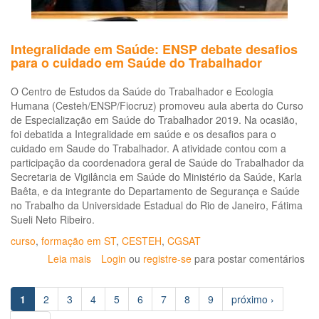
Integralidade em Saúde: ENSP debate desafios
para o cuidado em Saúde do Trabalhador
O Centro de Estudos da Saúde do Trabalhador e Ecologia
Humana (Cesteh/ENSP/Fiocruz) promoveu aula aberta do Curso
de Especialização em Saúde do Trabalhador 2019. Na ocasião,
foi debatida a Integralidade em saúde e os desafios para o
cuidado em Saude do Trabalhador. A atividade contou com a
participação da coordenadora geral de Saúde do Trabalhador da
Secretaria de Vigilância em Saúde do Ministério da Saúde, Karla
Baêta, e da integrante do Departamento de Segurança e Saúde
no Trabalho da Universidade Estadual do Rio de Janeiro, Fátima
Sueli Neto Ribeiro.
curso
,
formação em ST
,
CESTEH
,
CGSAT
Leia mais
sobre
Login
ou
registre-se
para postar comentários
Integralidade
em
1
2
3
4
5
6
7
8
9
próximo ›
Saúde:
ENSP