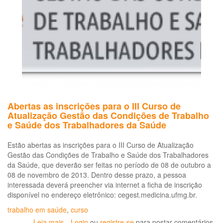
em
Câncer
Relacionado
ao
Trabalho
e
Ambiente
Abertas as inscrições para o III Curso de
Atualização Gestão das Condições de Trabalho
e Saúde dos Trabalhadores da Saúde
Estão abertas as inscrições para o III Curso de Atualização
Gestão das Condições de Trabalho e Saúde dos Trabalhadores
da Saúde, que deverão ser feitas no período de 08 de outubro a
08 de novembro de 2013. Dentro desse prazo, a pessoa
interessada deverá preencher via internet a ficha de inscrição
disponível no endereço eletrônico: cegest.medicina.ufmg.br.
trabalho em saúde
,
curso
Leia mais
sobre
Login
ou
registre-se
para postar comentários