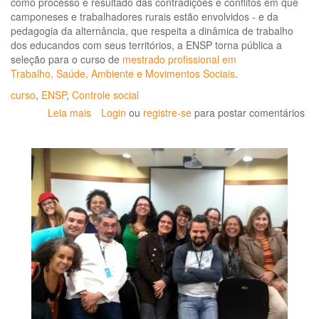
como processo e resultado das contradições e conflitos em que
em
camponeses e trabalhadores rurais estão envolvidos - e da
Epidemiologia
pedagogia da alternância, que respeita a dinâmica de trabalho
em
dos educandos com seus territórios, a ENSP torna pública a
Saúde
seleção para o curso de
mestrado profissional em
do
Trabalho, Saúde, Ambiente e Movimentos Sociais
.
Trabalhador
será
curso
,
ENSP
,
Controle social
lançado
Leia mais
sobre
Login
ou
registre-se
para postar comentários
em
Mestrado
agosto
com
foco
em
movimentos
sociais
segue
com
inscrições
abertas