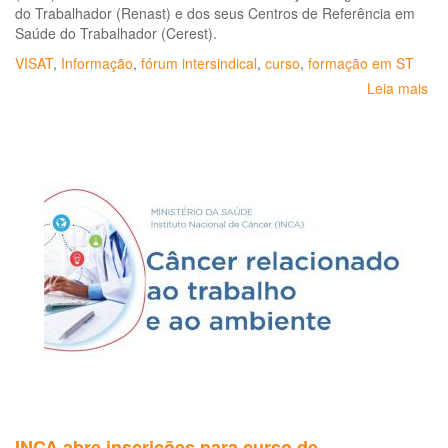
do Trabalhador (Renast) e dos seus Centros de Referência em
Saúde do Trabalhador (Cerest).
VISAT
,
Informação
,
fórum intersindical
,
curso
,
formação em ST
Leia mais
so
Ma
Té
do
Cu
Bá
de
Vig
em
Sa
do
Tr
no
Si
Ún
de
Sa
INCA abre inscrições para curso de