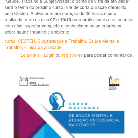
“Saúde, Trabalho e Subjetividade: o ponto de vista da atividade”
será o tema do próximo curso livre de curta duração oferecido
pelo Cesteh. A atividade terá duração de 30 horas e será
realizada entre os dias
07 e 10/10
para profissionais e estudantes
com nível superior completo e conhecimentos anteriores em
sobre saúde trabalho e ambiente.
curso
,
CESTEH
,
Subjetividade e Trabalho
,
Saúde Mental e
Trabalho
,
clínica da atividade
Leia mais
sobre
Login
ou
registre-se
para postar comentários
Cesteh
oferecerá
curso
livre
sobre
Saúde,
Trabalho
e
Subjetividade
do
ponto
de
vista