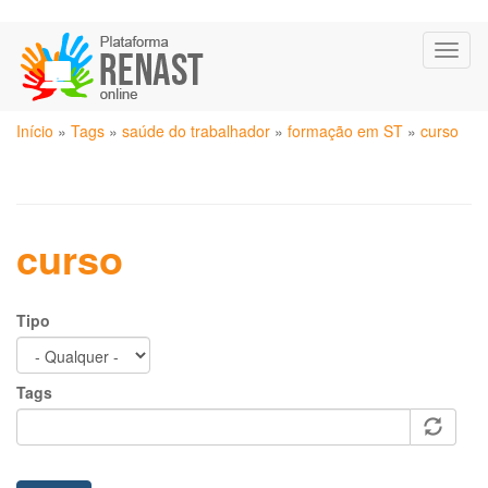
Pular
Toggl
para
naviga
o
conteúdo
Você
principal
Início
»
Tags
»
saúde do trabalhador
»
formação em ST
»
curso
está
aqui
curso
Tipo
Tags