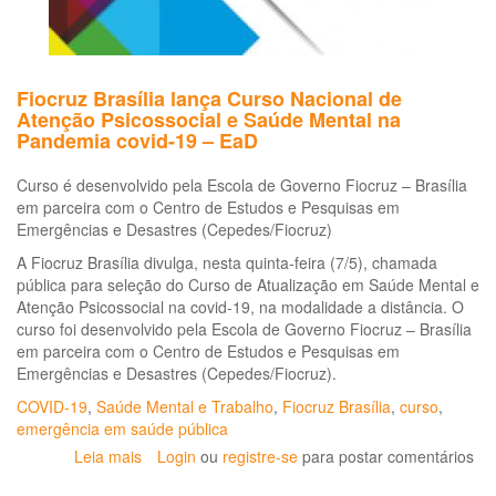
da
atividade
Fiocruz Brasília lança Curso Nacional de
Atenção Psicossocial e Saúde Mental na
Pandemia covid-19 – EaD
Curso é desenvolvido pela Escola de Governo Fiocruz – Brasília
em parceira com o Centro de Estudos e Pesquisas em
Emergências e Desastres (Cepedes/Fiocruz)
A Fiocruz Brasília divulga, nesta quinta-feira (7/5), chamada
pública para seleção do Curso de Atualização em Saúde Mental e
Atenção Psicossocial na covid-19, na modalidade a distância. O
curso foi desenvolvido pela Escola de Governo Fiocruz – Brasília
em parceira com o Centro de Estudos e Pesquisas em
Emergências e Desastres (Cepedes/Fiocruz).
COVID-19
,
Saúde Mental e Trabalho
,
Fiocruz Brasília
,
curso
,
emergência em saúde pública
Leia mais
sobre
Login
ou
registre-se
para postar comentários
Fiocruz