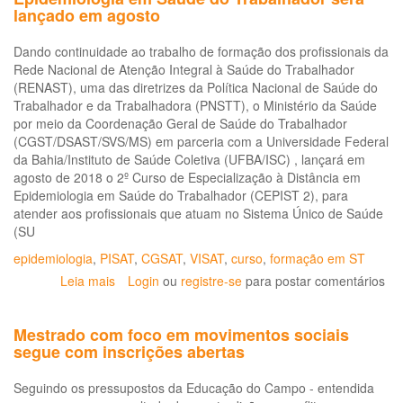
lançado em agosto
Dando continuidade ao trabalho de formação dos profissionais da
Rede Nacional de Atenção Integral à Saúde do Trabalhador
(RENAST), uma das diretrizes da Política Nacional de Saúde do
Trabalhador e da Trabalhadora (PNSTT), o Ministério da Saúde
por meio da Coordenação Geral de Saúde do Trabalhador
(CGST/DSAST/SVS/MS) em parceria com a Universidade Federal
da Bahia/Instituto de Saúde Coletiva (UFBA/ISC) , lançará em
agosto de 2018 o 2º Curso de Especialização à Distância em
Epidemiologia em Saúde do Trabalhador (CEPIST 2), para
atender aos profissionais que atuam no Sistema Único de Saúde
(SU
epidemiologia
,
PISAT
,
CGSAT
,
VISAT
,
curso
,
formação em ST
Leia mais
sobre
Login
ou
registre-se
para postar comentários
2º
Curso
Mestrado com foco em movimentos sociais
de
segue com inscrições abertas
Especialização
à
Seguindo os pressupostos da Educação do Campo - entendida
Distância