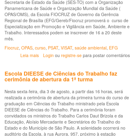
Secretaria de Estado da Saúde (SES-TO) com a Organização
Panamericana de Saúde e Organização Mundial da Saúde (
OPAS/OMS), da Escola FIOCRUZ de Governo da Gerência
Regional de Brasília (EFG/Gereb/Fiocruz promoverá o curso de
Especialização em Promoção e Vigilância em Saúde, Ambiente e
Trabalho. Interessados podem se inscrever de 16 a 20 deste
mês.
Fiocruz
,
OPAS
,
curso
,
PSAT
,
VISAT
,
saúde ambiental
,
EFG
Leia mais
sobre
Login
ou
registre-se
para postar comentários
Estado,
OPAS
Escola DIEESE de Ciências do Trabalho faz
e
cerimônia de abertura da 1ª turma
Fiocruz
oferecem
Nesta sexta-feira, dia 3 de agosto, a partir das 16 horas, será
Especialização
realizada a cerimônia de abertura da primeira turma do curso de
em
graduação em Ciências do Trabalho ministrado pela Escola
Promoção
DIEESE de Ciências do Trabalho. Para a cerimônia foram
e
convidados os ministros do Trabalho Carlos Daut Brizola e da
Vigilância
Educação, Aloísio Mercadante e Secretários do Trabalho do
em
Estado e do Município de São Paulo. A solenidade ocorrerá no
Saúde,
auditório da Escola, à rua Aurora, 957, próximo à estação
Ambiente