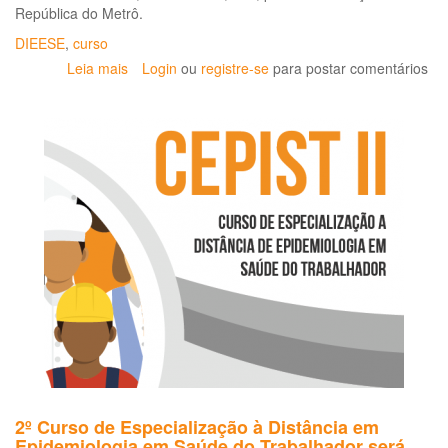
República do Metrô.
e
Trabalho
DIEESE
,
curso
Leia mais
sobre
Login
ou
registre-se
para postar comentários
Escola
DIEESE
de
Ciências
do
Trabalho
faz
cerimônia
de
abertura
da
1ª
turma
2º Curso de Especialização à Distância em
Epidemiologia em Saúde do Trabalhador será