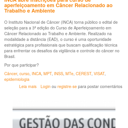
aperfeiçoamento em Câncer Relacionado ao
Trabalho e Ambiente
O Instituto Nacional de Câncer (INCA) torna público o edital de
seleção para a 3ª edição do Curso de Aperfeiçoamento em
Câncer Relacionado ao Trabalho e Ambiente. Realizado na
modalidade a distância (EAD), o curso é uma oportunidade
estratégica para profissionais que buscam qualificação técnica
para enfrentar os desafios da vigilância e controle do câncer no
Brasil.
Por que participar?
Câncer
,
curso
,
INCA
,
MPT
,
INSS
,
MTe
,
CEREST
,
VISAT
,
epidemiologia
Leia mais
sobre
Login
ou
registre-se
para postar comentários
INCA
abre
inscrições
para
curso
de
aperfeiçoamento