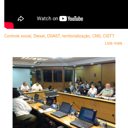
Controle social
,
Diesat
,
DSAST
,
territorialização
,
CNS
,
CISTT
Leia mais
so
O
con
soc
em
sa
do
tra
e
da
tr
no
bra
prá
ter