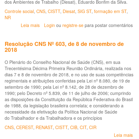
dos Ambientes de Trabalho (Diesat), Eduardo Bonfim da Silva.
Controle social
,
CNS
,
CISTT
,
Diesat
,
SIG ST
,
formação em ST
,
NR
Leia mais
sobre
Login
ou
registre-se
para postar comentários
Cesteh/ENSP
convida
Resolução CNS Nº 603, de 8 de novembro de
para
2018
a
webconferência
O Plenário do Conselho Nacional de Saúde (CNS), em sua
sobre
Trecentésima Décima Primeira Reunião Ordinária, realizada nos
“Controle
dias 7 e 8 de novembro de 2018, e no uso de suas competências
social
regimentais e atribuições conferidas pela Lei nº 8.080, de 19 de
e
setembro de 1990; pela Lei nº 8.142, de 28 de dezembro de
a
1990; pelo Decreto nº 5.839, de 11 de julho de 2006; cumprindo
Saúde
as disposições da Constituição da República Federativa do Brasil
do
de 1988, da legislação brasileira correlata; e considerando a
Trabalhador”.
necessidade da efetivação da Política Nacional de Saúde
Dia
do Trabalhador e da Trabalhadora e os princípios
31/07
das
CNS
,
CEREST
,
RENAST
,
CISTT
,
CIB
,
CIT
,
CIR
14
Leia mais
so
às