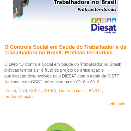
de
Sa
da
vir
do
sé
XX
O Controle Social em Saúde do Trabalhador e da
Trabalhadora no Brasil: Práticas territoriais
O Livro “O Controle Social em Saúde do Trabalhador no Brasil:
práticas territoriais” é fruto do projeto de articulação e
qualificação desenvolvido pelo DIESAT com o apoio da CISTT
Nacional e da CGST entre os anos de 2018 e 2019.
Diesat
,
CNS
,
CISTT
,
CGSAT
,
Controle social
,
PNSTT
,
territorialização
Leia mais
so
O
Co
Soc
em