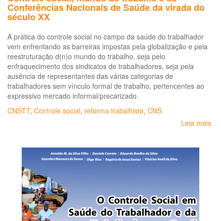
Conferências Nacionais de Saúde da virada do
de
século XX
câmara
técnica
A prática do controle social no campo da saúde do trabalhador
para
vem enfrentando as barreiras impostas pela globalização e pela
analisar
reestruturação d(n)o mundo do trabalho, seja pelo
Centros
enfraquecimento dos sindicatos de trabalhadores, seja pela
de
ausência de representantes das várias categorias de
Referência
trabalhadores sem vínculo formal de trabalho, pertencentes ao
em
expressivo mercado informal/precarizado.
Saúde
do
CNSTT
,
Controle social
,
reforma trabalhista
,
CNS
Trabalhador
Leia mais
so
Co
soc
mu
do
tra
e
as
Co
Na