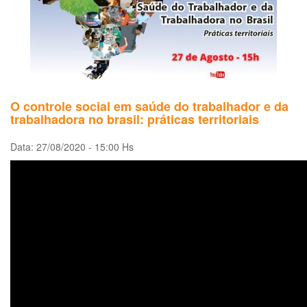
Pe
de
Aç
em
Te
de
Co
O controle social em saúde do trabalhador e da
19
trabalhadora no brasil: práticas territoriais
Data: 27/08/2020 - 15:00 Hs