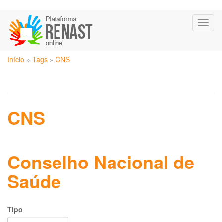
Pular
Toggl
para
naviga
o
conteúdo
Você
principal
Início
»
Tags
»
CNS
está
aqui
CNS
Conselho Nacional de
Saúde
Tipo