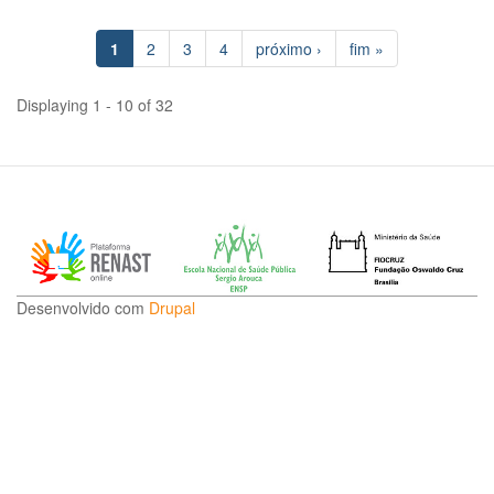
Re
16
CN
horas
1
2
3
4
próximo ›
fim »
Nº
60
de
Displaying 1 - 10 of 32
8
de
no
de
20
Desenvolvido com
Drupal