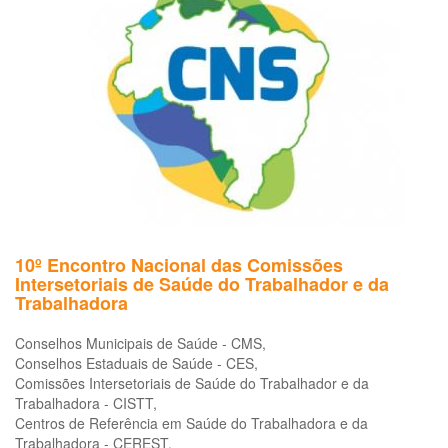
Sa
do
Tr
e
da
Tr
no
Bra
Prá
ter
10º Encontro Nacional das Comissões
Intersetoriais de Saúde do Trabalhador e da
Trabalhadora
Conselhos Municipais de Saúde - CMS,
Conselhos Estaduais de Saúde - CES,
Comissões Intersetoriais de Saúde do Trabalhador e da
Trabalhadora - CISTT,
Centros de Referência em Saúde do Trabalhadora e da
Trabalhadora - CEREST,