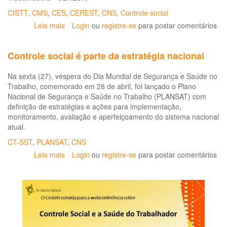
CISTT
,
CMS
,
CES
,
CEREST
,
CNS
,
Controle social
Leia mais
sobre
Login
ou
registre-se
para postar comentários
10º
Encontro
Controle social é parte da estratégia nacional
Nacional
das
Na sexta (27), véspera do Dia Mundial de Segurança e Saúde no
Comissões
Trabalho, comemorado em 28 de abril, foi lançado o Plano
Intersetoriais
Nacional de Segurança e Saúde no Trabalho (PLANSAT) com
de
definição de estratégias e ações para implementação,
Saúde
monitoramento, avaliação e aperfeiçoamento do sistema nacional
do
atual.
Trabalhador
e
CT-SST
,
PLANSAT
,
CNS
da
Leia mais
sobre
Login
ou
registre-se
para postar comentários
Trabalhadora
Controle
social
é
parte
da
estratégia
nacional