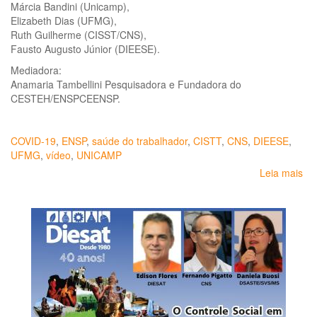
Márcia Bandini (Unicamp),
Elizabeth Dias (UFMG),
Ruth Guilherme (CISST/CNS),
Fausto Augusto Júnior (DIEESE).
Mediadora:
Anamaria Tambellini Pesquisadora e Fundadora do
CESTEH/ENSPCEENSP.
COVID-19
,
ENSP
,
saúde do trabalhador
,
CISTT
,
CNS
,
DIEESE
,
UFMG
,
vídeo
,
UNICAMP
Leia mais
so
Av
e
Re
da
Sa
do
Tr
no
SU
e