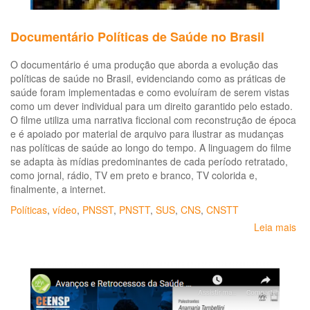
Documentário Políticas de Saúde no Brasil
O documentário é uma produção que aborda a evolução das
políticas de saúde no Brasil, evidenciando como as práticas de
saúde foram implementadas e como evoluíram de serem vistas
como um dever individual para um direito garantido pelo estado.
O filme utiliza uma narrativa ficcional com reconstrução de época
e é apoiado por material de arquivo para ilustrar as mudanças
nas políticas de saúde ao longo do tempo. A linguagem do filme
se adapta às mídias predominantes de cada período retratado,
como jornal, rádio, TV em preto e branco, TV colorida e,
finalmente, a internet.
Políticas
,
vídeo
,
PNSST
,
PNSTT
,
SUS
,
CNS
,
CNSTT
Leia mais
so
Do
Pol
de
Sa
no