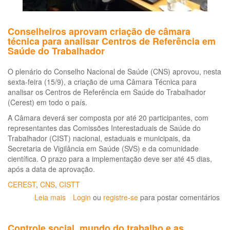
Conselheiros aprovam criação de câmara
técnica para analisar Centros de Referência em
Saúde do Trabalhador
O plenário do Conselho Nacional de Saúde (CNS) aprovou, nesta
sexta-feira (15/9), a criação de uma Câmara Técnica para
analisar os Centros de Referência em Saúde do Trabalhador
(Cerest) em todo o país.
A Câmara deverá ser composta por até 20 participantes, com
representantes das Comissões Interestaduais de Saúde do
Trabalhador (CIST) nacional, estaduais e municipais, da
Secretaria de Vigilância em Saúde (SVS) e da comunidade
científica. O prazo para a implementação deve ser até 45 dias,
após a data de aprovação.
CEREST
,
CNS
,
CISTT
Leia mais
sobre
Login
ou
registre-se
para postar comentários
Conselheiros
aprovam
Controle social, mundo do trabalho e as
criação