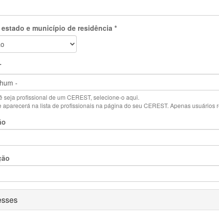
 estado e município de residência
*
T
 seja profissional de um CEREST, selecione-o aqui.
aparecerá na lista de profissionais na página do seu CEREST. Apenas usuários reg
ão
ção
ar
esses