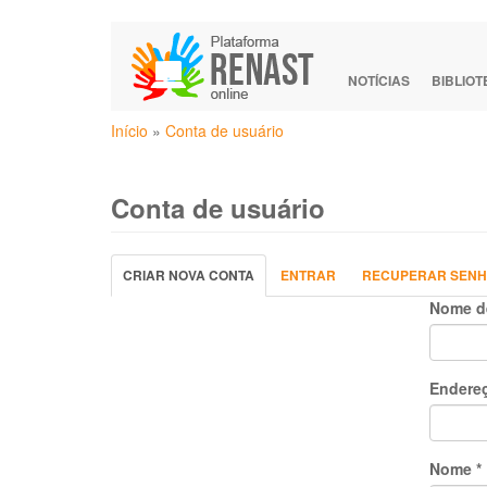
Pular
para
o
NOTÍCIAS
BIBLIO
conteúdo
Você
principal
Início
»
Conta de usuário
está
aqui
Conta de usuário
Abas
CRIAR NOVA CONTA
(ABA
ENTRAR
RECUPERAR SEN
primárias
ATIVA)
Nome d
Endereç
Nome
*