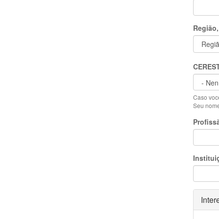
Região,
CERES
Caso você
Seu nome 
Profiss
Institui
Ocult
Inter