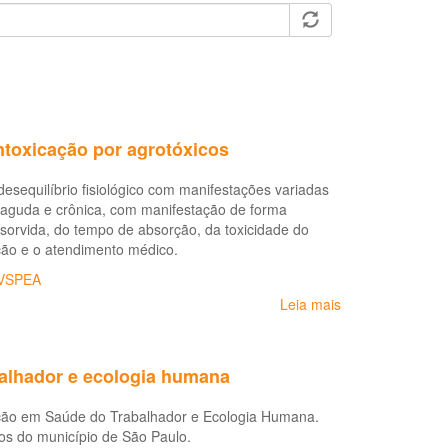
intoxicação por agrotóxicos
desequilíbrio fisiológico com manifestações variadas
 aguda e crônica, com manifestação de forma
sorvida, do tempo de absorção, da toxicidade do
ção e o atendimento médico.
VSPEA
Leia mais
sobre
Diretrizes
brasileiras
para
balhador e ecologia humana
o
diagnóstico
ção em Saúde do Trabalhador e Ecologia Humana.
e
os do município de São Paulo.
Tratamento