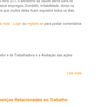
eira (27), o Ministério da Saúde alerta para os
da
eus empregos. Zumbido, irritabilidade, dores na
Lista
os que muitos deles ficam expostos todos os dias.
de
Doenças
Relacionadas
ia mais
sobre
Login
ou
registre-se
para postar comentários
ao
Saúde
Trabalho
alerta
(LDRT)
para
prevenção
de
Acidentes
ador e da Trabalhadora e a Avaliação das ações
de
Trabalho
Leia mais
sobre
Relatório
Renast
2016
Doenças Relacionadas ao Trabalho