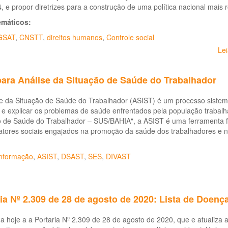
 e propor diretrizes para a construção de uma política nacional mais r
emáticos:
GSAT
,
CNSTT
,
direitos humanos
,
Controle social
Le
para Análise da Situação de Saúde do Trabalhador
e da Situação de Saúde do Trabalhador (ASIST) é um processo sistemáti
r e explicar os problemas de saúde enfrentados pela população trabal
o de Saúde do Trabalhador – SUS/BAHIA", a ASIST é uma ferramenta fu
atores sociais engajados na promoção da saúde dos trabalhadores e 
nformação
,
ASIST
,
DSAST
,
SES
,
DIVAST
ia Nº 2.309 de 28 de agosto de 2020: Lista de Doenç
a hoje a a Portaria Nº 2.309 de 28 de agosto de 2020, que e atualiza