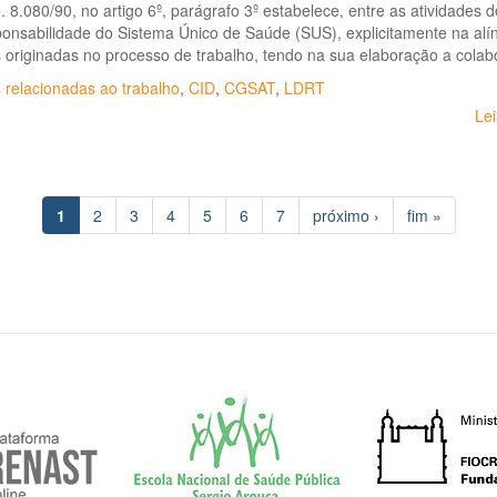
. 8.080/90, no artigo 6º, parágrafo 3º estabelece, entre as atividades
onsabilidade do Sistema Único de Saúde (SUS), explicitamente na alínea
originadas no processo de trabalho, tendo na sua elaboração a colabo
 relacionadas ao trabalho
,
CID
,
CGSAT
,
LDRT
Le
1
2
3
4
5
6
7
próximo ›
fim »