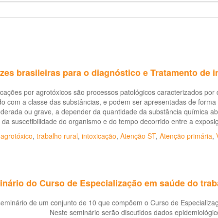
izes brasileiras para o diagnóstico e Tratamento de 
icações por agrotóxicos são processos patológicos caracterizados por 
do com a classe das substâncias, e podem ser apresentadas de forma
oderada ou grave, a depender da quantidade da substância química ab
 da suscetibilidade do organismo e do tempo decorrido entre a exposi
,
agrotóxico
,
trabalho rural
,
intoxicação
,
Atenção ST
,
Atenção primária
,
minário do Curso de Especialização em saúde do tra
seminário de um conjunto de 10 que compõem o Curso de Especializa
Neste seminário serão discutidos dados epidemiológic