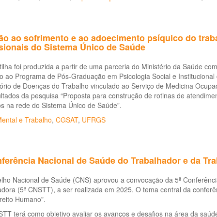
o ao sofrimento e ao adoecimento psíquico do trabal
ssionais do Sistema Único de Saúde
tilha foi produzida a partir de uma parceria do Ministério da Saúde c
o ao Programa de Pós-Graduação em Psicologia Social e Institucional
rio de Doenças do Trabalho vinculado ao Serviço de Medicina Ocupaci
ltados da pesquisa “Proposta para construção de rotinas de atendime
os na rede do Sistema Único de Saúde”.
ental e Trabalho
,
CGSAT
,
UFRGS
nferência Nacional de Saúde do Trabalhador e da Tr
lho Nacional de Saúde (CNS) aprovou a convocação da 5ª Conferênci
dora (5ª CNSTT), a ser realizada em 2025. O tema central da conferê
reito Humano".
TT terá como objetivo avaliar os avanços e desafios na área da saúde