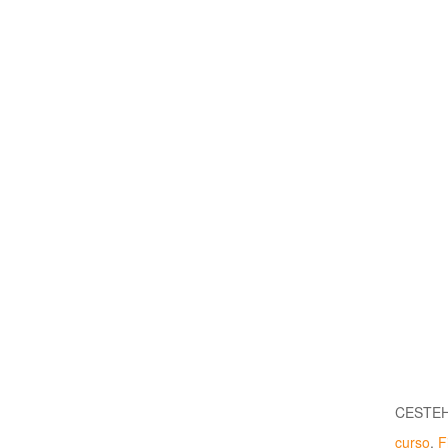
CESTEH
curso
,
F