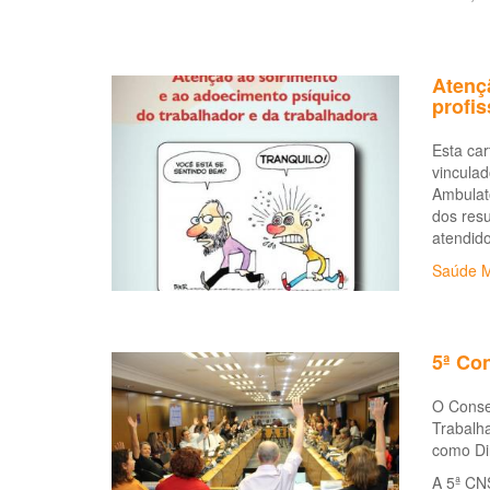
Atençã
profi
Esta car
vinculad
Ambulató
dos resu
atendid
Saúde M
5ª Co
O Conse
Trabalha
como Di
A 5ª CNS