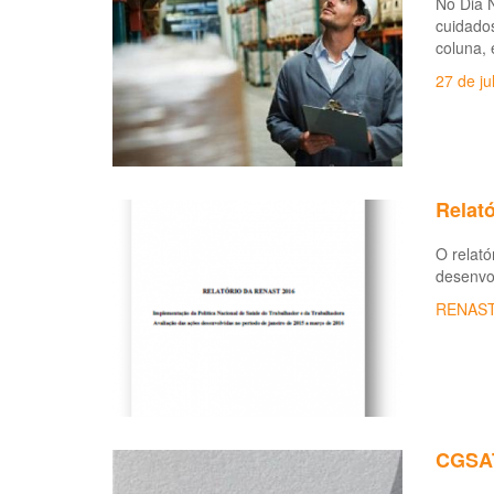
No Dia N
cuidados
coluna, 
27 de ju
Relat
O relató
desenvo
RENAS
CGSAT 