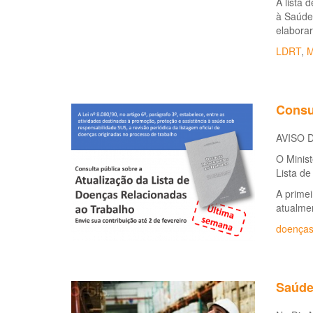
A lista 
à Saúde 
elaborar
LDRT
,
M
Consu
AVISO 
O Minist
Lista d
A primei
atualmen
doenças
Saúde