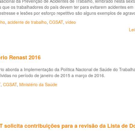
acional da Prevenção de Acidentes de Trabalho, lembrado nesta sexta-f
 que os trabalhadores do país devem ter para evitarem acidentes em s
estresse e lesões por esforço repetitivo são alguns exemplos de agrav
lho
,
acidente de trabalho
,
CGSAT
,
vídeo
Le
ório Renast 2016
rio aborda a Implementação da Política Nacional de Saúde do Trabalh
lvidas no período de janeiro de 2015 a março de 2016.
T
,
CGSAT
,
Ministério da Saúde
solicita contribuições para a revisão da Lista de 