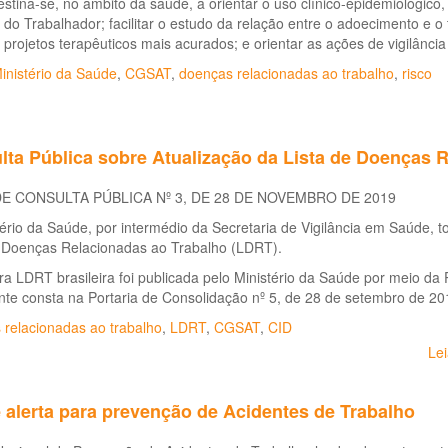
destina-se, no âmbito da saúde, a orientar o uso clínico-epidemiológico,
do Trabalhador; facilitar o estudo da relação entre o adoecimento e o
 projetos terapêuticos mais acurados; e orientar as ações de vigilância
inistério da Saúde
,
CGSAT
,
doenças relacionadas ao trabalho
,
risco
lta Pública sobre Atualização da Lista de Doenças 
DE CONSULTA PÚBLICA Nº 3, DE 28 DE NOVEMBRO DE 2019
ério da Saúde, por intermédio da Secretaria de Vigilância em Saúde, t
e Doenças Relacionadas ao Trabalho (LDRT).
ra LDRT brasileira foi publicada pelo Ministério da Saúde por meio da
te consta na Portaria de Consolidação nº 5, de 28 de setembro de 20
 relacionadas ao trabalho
,
LDRT
,
CGSAT
,
CID
Le
 alerta para prevenção de Acidentes de Trabalho