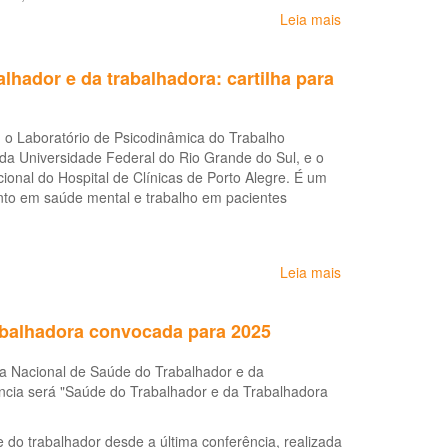
Leia mais
sobre
II
Seminário
hador e da trabalhadora: cartilha para
do
Curso
de
om o Laboratório de Psicodinâmica do Trabalho
Especialização
 da Universidade Federal do Rio Grande do Sul, e o
em
onal do Hospital de Clínicas de Porto Alegre. É um
saúde
nto em saúde mental e trabalho em pacientes
do
trabalhador
e
ecologia
Leia mais
sobre
humana
Atenção
ao
abalhadora convocada para 2025
sofrimento
e
a Nacional de Saúde do Trabalhador e da
ao
ncia será "Saúde do Trabalhador e da Trabalhadora
adoecimento
psíquico
do
 do trabalhador desde a última conferência, realizada