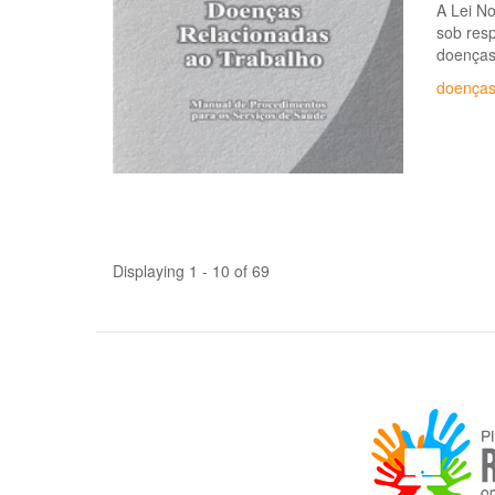
A Lei No
sob resp
doenças 
doenças
Displaying 1 - 10 of 69