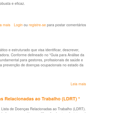
trabalhador
obusta e eficaz.
e
da
trabalhadora:
cartilha
ia mais
sobre
Login
ou
registre-se
para postar comentários
para
5ª
profissionais
Conferência
do
Nacional
Sistema
de
Único
co e estruturado que visa identificar, descrever,
Saúde
de
hadora. Conforme delineado no "Guia para Análise da
do
Saúde
ndamental para gestores, profissionais de saúde e
Trabalhador
na prevenção de doenças ocupacionais no estado da
e
da
Trabalhadora
convocada
Leia mais
sobre
para
Guia
2025
para
as Relacionadas ao Trabalho (LDRT) *
Análise
da
 a Lista de Doenças Relacionadas ao Trabalho (LDRT).
Situação