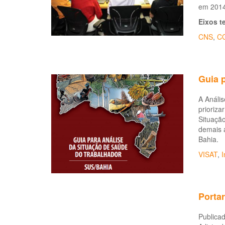
em 2014,
Eixos t
CNS
,
C
Guia 
A Anális
prioriza
Situaçã
demais 
Bahia.
VISAT
,
I
Portar
Publicad