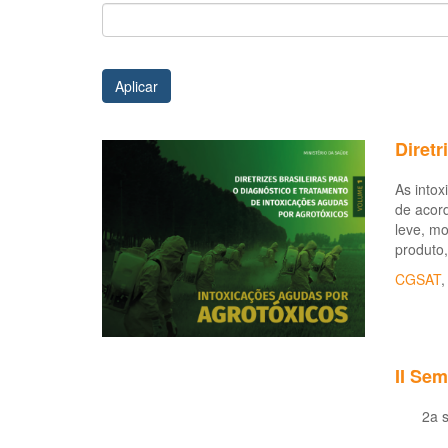
Aplicar
Diretr
As intox
de acor
leve, m
produto,
CGSAT
II Se
2a 