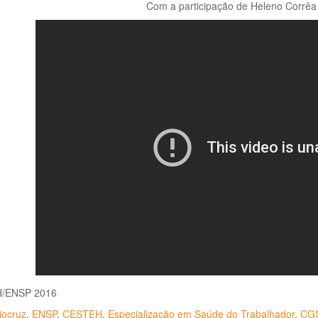
Com a participação de Heleno Corrêa 
/ENSP 2016
iocruz
,
ENSP
,
CESTEH
,
Especialização em Saúde do Trabalhador
,
CG