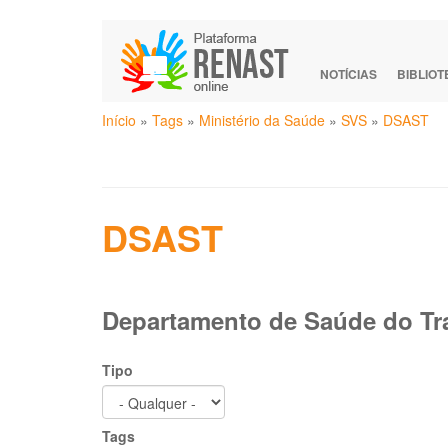
Pular
para
o
NOTÍCIAS
BIBLIO
conteúdo
Você
principal
Início
»
Tags
»
Ministério da Saúde
»
SVS
»
DSAST
está
aqui
DSAST
Departamento de Saúde do Tr
Tipo
Tags