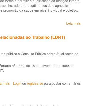
 de forma a permitir a qualificação da atenção integral
de
 trabalho; adotar procedimentos de diagnóstico;
Saúde
 e promoção da saúde em nível individual e coletivo.
do
Trabalhador
Leia mais
sobre
Portaria
Nº
Relacionadas ao Trabalho (LDRT)
2.309
de
28
de
orna pública a Consulta Pública sobre Atualização da
agosto
de
 Portaria nº 1.339, de 18 de novembro de 1999, e
2020:
17.
Lista
de
Doenças
ia mais
sobre
Login
ou
registre-se
para postar comentários
Relacionadas
Consulta
ao
Pública
Trabalho
sobre
(LDRT)
Atualização
*