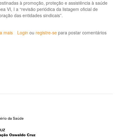
 destinadas à promoção, proteção e assistência à saúde
 VI, I a “revisão periódica da listagem oficial de
ração das entidades sindicais”.
ia mais
sobre
Login
ou
registre-se
para postar comentários
CGSAT
solicita
contribuições
para
a
revisão
da
Lista
de
Doenças
Relacionadas
ao
Trabalho