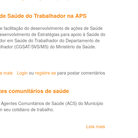
Trabalho
Projeto
e
apóia
Saúde
s de Saúde do Trabalhador na APS
o
dos
desenvolvimento
Trabalhadores
 de facilitação do desenvolvimento de ações de Saúde
de
da
Desenvolvimento de Estratégias para apoio à Saúde do
ações
Saúde
rador em Saúde do Trabalhador do Departamento de
de
lhador (CGSAT/SVS/MS) do Ministério da Saúde.
Saúde
do
Trabalhador
na
Atenção
ia mais
sobre
Login
ou
registre-se
para postar comentários
Primária
Oficina
à
discute
tes comunitários de saúde
Saúde
diretrizes
para
 os Agentes Comunitários de Saúde (ACS) do Município
o
seu cotidiano de trabalho.
fortalecimento
das
ações
Leia mais
sobre
de
Cuidando
Saúde