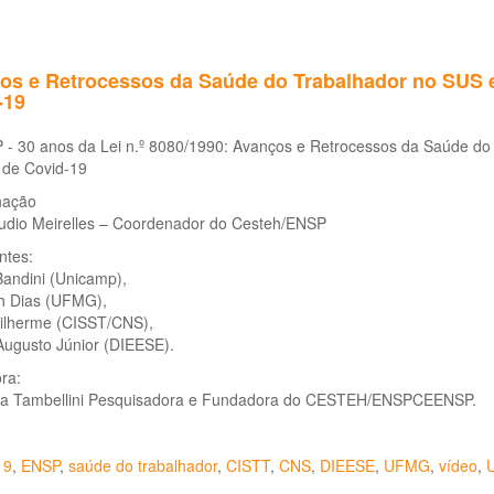
os e Retrocessos da Saúde do Trabalhador no SUS 
-19
- 30 anos da Lei n.º 8080/1990: Avanços e Retrocessos da Saúde do
de Covid-19
nação
audio Meirelles – Coordenador do Cesteh/ENSP
ntes:
Bandini (Unicamp),
th Dias (UFMG),
ilherme (CISST/CNS),
Augusto Júnior (DIEESE).
ra:
a Tambellini Pesquisadora e Fundadora do CESTEH/ENSPCEENSP.
19
,
ENSP
,
saúde do trabalhador
,
CISTT
,
CNS
,
DIEESE
,
UFMG
,
vídeo
,