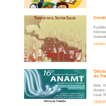
Condi
A public
Informe
Univers
trabalh
Oficin
do Tr
Data: 1
Horário:
Local: 
CERES