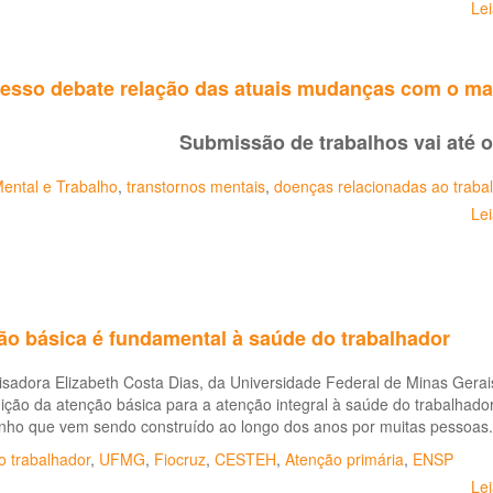
Le
esso debate relação das atuais mudanças com o mal
Submissão de trabalhos vai até o 
ental e Trabalho
,
transtornos mentais
,
doenças relacionadas ao traba
Le
ão básica é fundamental à saúde do trabalhador
sadora Elizabeth Costa Dias, da Universidade Federal de Minas Gerai
ição da atenção básica para a atenção integral à saúde do trabalhad
nho que vem sendo construído ao longo dos anos por muitas pessoas.
o trabalhador
,
UFMG
,
Fiocruz
,
CESTEH
,
Atenção primária
,
ENSP
Le