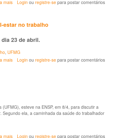
ia mais
sobre
Login
ou
registre-se
para postar comentários
Oficina
de
Trabalho:
-estar no trabalho
Aspectos
conceituais,
dia 23 de abril.
estratégias
e
potencialidades
lho
,
UFMG
para
ia mais
sobre
Login
ou
registre-se
para postar comentários
o
Congresso
cuidado
debate
à
relação
Saúde
das
do
atuais
Trabalhador
mudanças
na
com
s (UFMG), esteve na ENSP, em 8/4, para discutir a
Atenção
o
or. Segundo ela, a caminhada da saúde do trabalhador
Primária
mal-
à
estar
Saúde
no
trabalho
ia mais
sobre
Login
ou
registre-se
para postar comentários