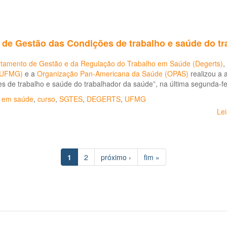
 de Gestão das Condições de trabalho e saúde do t
tamento de Gestão e da Regulação do Trabalho em Saúde (Degerts)
,
(UFMG)
e a
Organização Pan-Americana da Saúde (OPAS)
realizou a 
s de trabalho e saúde do trabalhador da saúde”, na última segunda-fei
o em saúde
,
curso
,
SGTES
,
DEGERTS
,
UFMG
Le
1
2
próximo ›
fim »