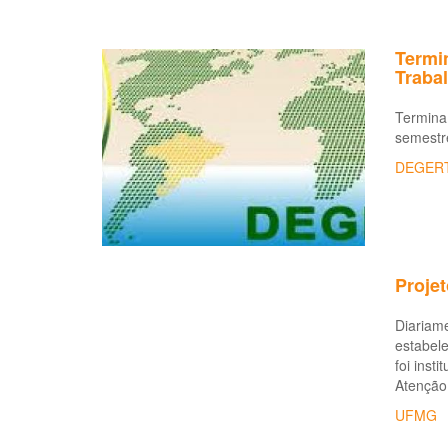
Termi
Traba
Termina
semestr
DEGER
Proje
Diariam
estabele
foi inst
Atenção
UFMG