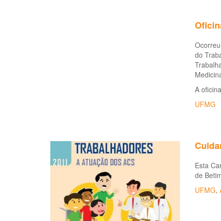
Oficin
Ocorreu 
do Traba
Trabalh
Medicin
A oficin
UFMG
Cuida
Esta Car
de Beti
UFMG
,