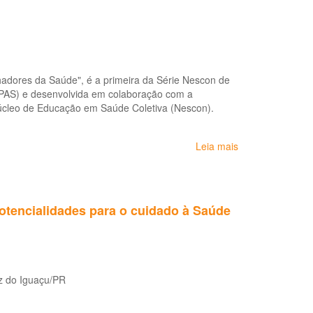
da
do
Saúde
Trabalhador
dos
na
Trabalhadores:
APS
cartilha
para
hadores da Saúde", é a primeira da Série Nescon de
agentes
PAS) e desenvolvida em colaboração com a
comunitários
úcleo de Educação em Saúde Coletiva (Nescon).
de
saúde
Leia mais
sobre
Condições
de
Saúde
e
potencialidades para o cuidado à Saúde
Trabalho
no
Setor
Saúde
z do Iguaçu/PR