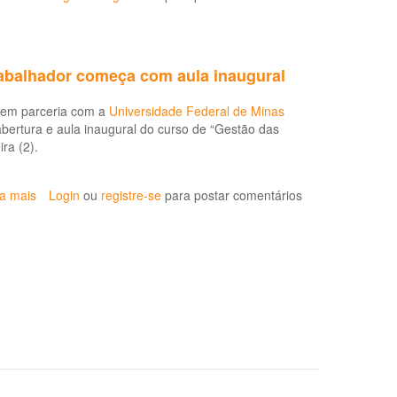
Atenção
básica
é
fundamental
rabalhador começa com aula inaugural
à
saúde
 em parceria com a
Universidade Federal de Minas
do
abertura e aula inaugural do curso de “Gestão das
trabalhador
ra (2).
ia mais
sobre
Login
ou
registre-se
para postar comentários
Curso
de
Gestão
das
Condições
de
trabalho
e
saúde
do
trabalhador