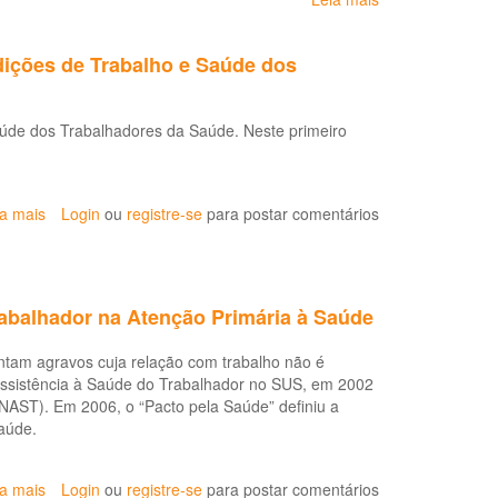
Avanços
e
dições de Trabalho e Saúde dos
Retrocessos
da
Saúde
aúde dos Trabalhadores da Saúde. Neste primeiro
do
Trabalhador
no
SUS
ia mais
sobre
Login
ou
registre-se
para postar comentários
e
Termina
Perspectivas
hoje
de
a
Ação
inscrição
em
abalhador na Atenção Primária à Saúde
para
Tempos
o
de
ntam agravos cuja relação com trabalho não é
Curso
Covid-
 assistência à Saúde do Trabalhador no SUS, em 2002
de
19
ENAST). Em 2006, o “Pacto pela Saúde” definiu a
Gestão
aúde.
das
Condições
de
ia mais
sobre
Login
ou
registre-se
para postar comentários