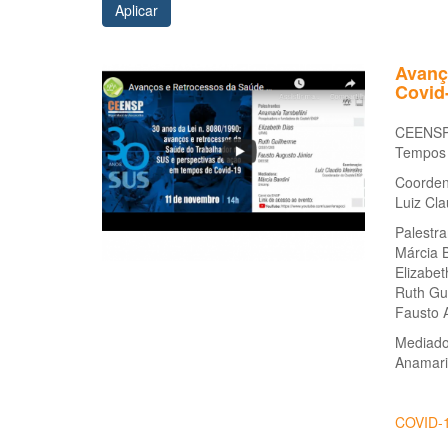
Aplicar
Avanç
Covid
CEENSP 
Tempos 
Coorde
Luiz Cl
Palestra
Márcia 
Elizabe
Ruth Gu
Fausto 
Mediado
Anamari
COVID-