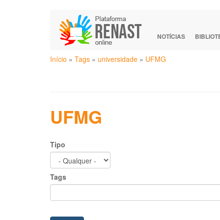
Pular
para
o
NOTÍCIAS
BIBLIO
conteúdo
Você
principal
Início
»
Tags
»
universidade
»
UFMG
está
aqui
UFMG
Tipo
Tags