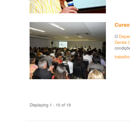
Curso
O
Depar
Gerais 
condiçõe
trabalh
Displaying 1 - 10 of 19