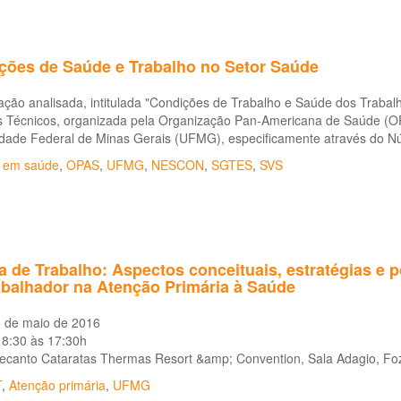
ções de Saúde e Trabalho no Setor Saúde
ação analisada, intitulada "Condições de Trabalho e Saúde dos Trabal
s Técnicos, organizada pela Organização Pan-Americana de Saúde (O
idade Federal de Minas Gerais (UFMG), especificamente através do N
o em saúde
,
OPAS
,
UFMG
,
NESCON
,
SGTES
,
SVS
a de Trabalho: Aspectos conceituais, estratégias e 
abalhador na Atenção Primária à Saúde
5 de maio de 2016
 8:30 às 17:30h
Recanto Cataratas Thermas Resort &amp; Convention, Sala Adagio, Fo
T
,
Atenção primária
,
UFMG