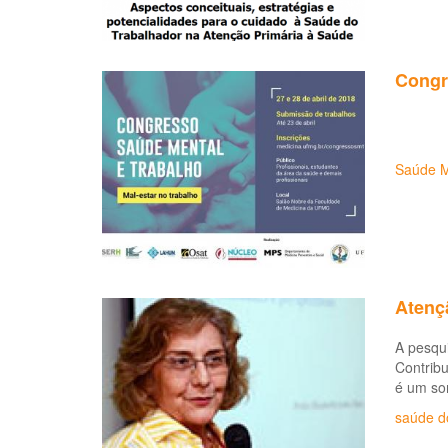
Congr
Saúde M
Atenç
A pesqui
Contribu
é um so
saúde d