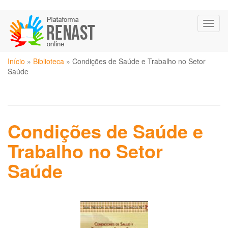
Pular
Toggl
para
naviga
o
conteúdo
Você
principal
Início
»
Biblioteca
»
Condições de Saúde e Trabalho no Setor
está
Saúde
aqui
Condições de Saúde e
Trabalho no Setor
Saúde