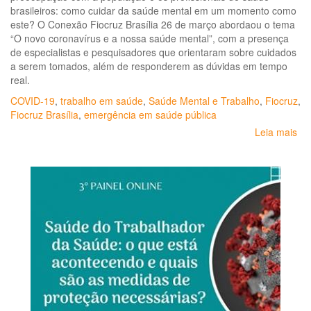
brasileiros: como cuidar da saúde mental em um momento como
este? O Conexão Fiocruz Brasília 26 de março abordaou o tema
“O novo coronavírus e a nossa saúde mental”, com a presença
de especialistas e pesquisadores que orientaram sobre cuidados
a serem tomados, além de responderem as dúvidas em tempo
real.
COVID-19
,
trabalho em saúde
,
Saúde Mental e Trabalho
,
Fiocruz
,
Fiocruz Brasília
,
emergência em saúde pública
Leia mais
so
Fi
Bra
ab
os
cu
da
sa
me
em
me
à
pa