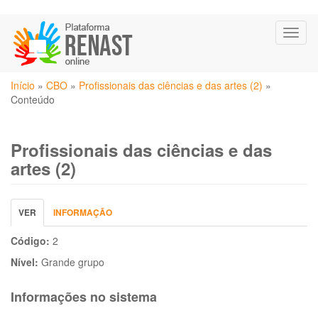
Pular
Toggl
para
naviga
o
conteúdo
Você
principal
Início
»
CBO
»
Profissionais das ciências e das artes (2)
»
está
Conteúdo
aqui
Profissionais das ciências e das
artes (2)
Abas
VER
(ABA
INFORMAÇÃO
primárias
ATIVA)
Código:
2
Nível:
Grande grupo
Informações no sistema