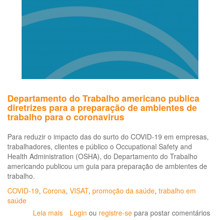
sa
do
tra
e
eco
hu
Departamento do Trabalho americano publica
diretrizes para a preparação de ambientes de
trabalho para o coronavirus
Para reduzir o impacto das do surto do COVID-19 em empresas,
trabalhadores, clientes e público o Occupational Safety and
Health Administration (OSHA), do Departamento do Trabalho
americando publicou um guia para preparação de ambientes de
trabalho.
COVID-19
,
Corona
,
VISAT
,
promoção da saúde
,
trabalho em
saúde
Leia mais
sobre
Login
ou
registre-se
para postar comentários