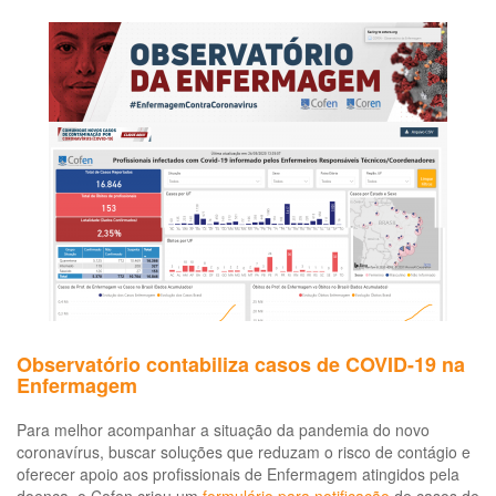
19
e
pr
a
tr
de
sa
alt
ris
e
mu
alt
ris
Un
de
ter
Observatório contabiliza casos de COVID-19 na
int
Enfermagem
(UT
Para melhor acompanhar a situação da pandemia do novo
coronavírus, buscar soluções que reduzam o risco de contágio e
oferecer apoio aos profissionais de Enfermagem atingidos pela