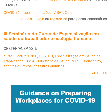
doença, o Cofen criou um
formulário para notificação
de casos de
COVID-19.
COVID-19
,
trabalho em saúde
,
VISAT
,
Cofen
Leia mais
sobre
Login
ou
registre-se
para postar comentários
Observatório
contabiliza
III Seminário do Curso de Especialização em
casos
saúde do trabalhador e ecologia humana
de
COVID-
CESTEH/ENSP 2016
19
na
curso
,
Fiocruz
,
ENSP
,
CESTEH
,
Especialização em Saúde do
Enfermagem
Trabalhador
,
CGSAT
,
Ministério da Saúde
,
MTe
,
Fundacentro
,
agentes químicos
,
desastres químicos
Leia mais
so
III
Se
do
Cu
de
Es
em