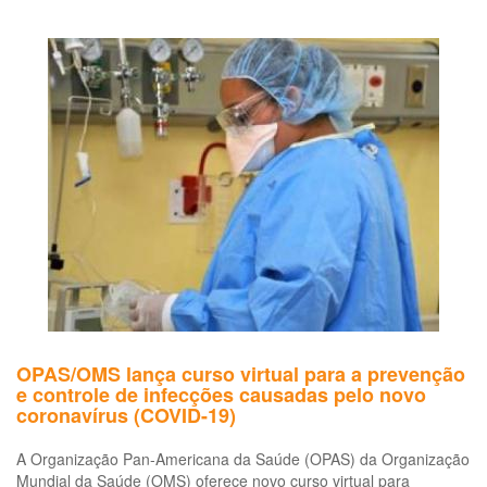
Departamento
do
Trabalho
americano
publica
diretrizes
para
a
preparação
de
ambientes
de
trabalho
para
o
coronavirus
OPAS/OMS lança curso virtual para a prevenção
e controle de infecções causadas pelo novo
coronavírus (COVID-19)
A Organização Pan-Americana da Saúde (OPAS) da Organização
Mundial da Saúde (OMS) oferece novo curso virtual para