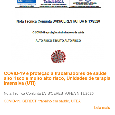
da
Sa
o
qu
es
ac
e
qu
as
me
de
pr
ne
COVID-19 e proteção a trabalhadores de saúde
alto risco e muito alto risco, Unidades de terapia
intensiva (UTI)
Nota Técnica Conjunta DVIS/CEREST/UFBA N 13/2020
COVID-19
,
CEREST
,
trabalho em saúde
,
UFBA
Leia mais
so
CO