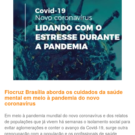
professores
para
o
cuidado
com
a
Fiocruz Brasília aborda os cuidados da saúde
mental em meio à pandemia do novo
coronavírus
Em meio à pandemia mundial do novo coronavírus e dos relatos
de populações que já vivem há semanas o isolamento social para
evitar aglomerações e conter o avanço da Covid-19, surge outra
preocupação com a população e os profissionais de saúde