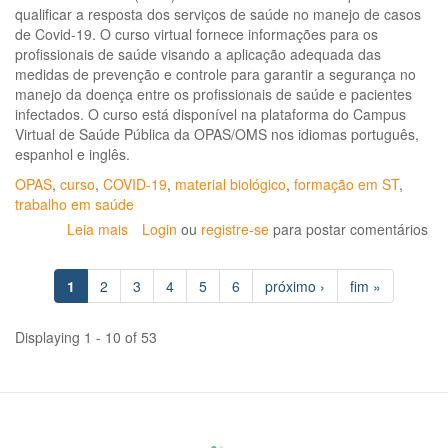
qualificar a resposta dos serviços de saúde no manejo de casos
de Covid-19. O curso virtual fornece informações para os
profissionais de saúde visando a aplicação adequada das
medidas de prevenção e controle para garantir a segurança no
manejo da doença entre os profissionais de saúde e pacientes
infectados. O curso está disponível na plataforma do Campus
Virtual de Saúde Pública da OPAS/OMS nos idiomas português,
espanhol e inglês.
OPAS
,
curso
,
COVID-19
,
material biológico
,
formação em ST
,
trabalho em saúde
Leia mais
sobre
Login
ou
registre-se
para postar comentários
OPAS/OMS
lança
1
2
3
4
5
6
próximo ›
fim »
curso
virtual
para
Displaying 1 - 10 of 53
a
prevenção
e
controle
de