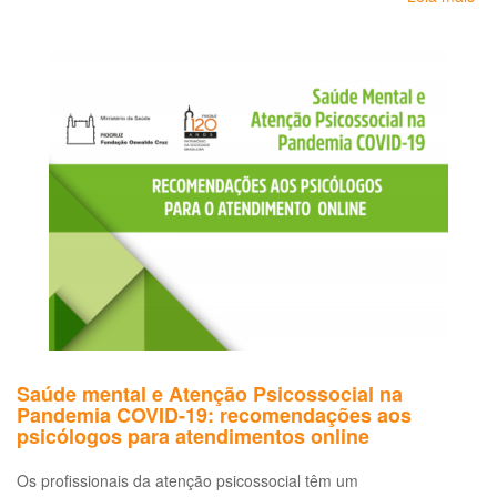
A
sa
do
pro
de
sa
no
en
da
pa
de
CO
19
Saúde mental e Atenção Psicossocial na
Pandemia COVID-19: recomendações aos
psicólogos para atendimentos online
Os profissionais da atenção psicossocial têm um