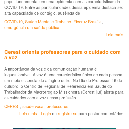
papel fundamental em uma epidemia com as características da
COVID-19. Entre as particularidades dessa epidemia destaca-se:
alta capacidade de contágio, ausência de
COVID-19
,
Saúde Mental e Trabalho
,
Fiocruz Brasília
,
emergência em saúde pública
Leia mais
so
Sa
me
Cerest orienta professores para o cuidado com
e
At
Psi
A importância da voz e da comunicação humana é
na
inquestionável. A voz é uma característica única de cada pessoa,
Pa
um meio essencial de atingir o outro. No Dia do Professor, 15 de
CO
outubro, o Centro de Regional de Referência em Saúde do
19:
Trabalhador da Macrorregião Missioneira (Cerest Ijuí) alerta para
re
os cuidados com a voz nessa profissão.
ao
ps
CEREST
,
saúde vocal
,
professores
pa
Leia mais
sobre
Login
ou
registre-se
para postar comentários
at
Cerest
onl
orienta