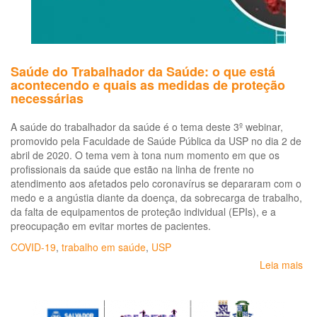
do
no
co
Saúde do Trabalhador da Saúde: o que está
acontecendo e quais as medidas de proteção
necessárias
A saúde do trabalhador da saúde é o tema deste 3º webinar,
promovido pela Faculdade de Saúde Pública da USP no dia 2 de
abril de 2020. O tema vem à tona num momento em que os
profissionais da saúde que estão na linha de frente no
atendimento aos afetados pelo coronavírus se depararam com o
medo e a angústia diante da doença, da sobrecarga de trabalho,
da falta de equipamentos de proteção individual (EPIs), e a
preocupação em evitar mortes de pacientes.
COVID-19
,
trabalho em saúde
,
USP
Leia mais
so
Sa
do
Tr