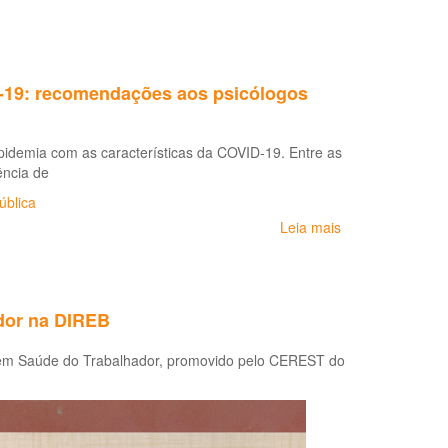
-19: recomendações aos psicólogos
idemia com as características da COVID-19. Entre as
̂ncia de
ública
Leia mais
sobre
Saúde
mental
e
Atenção
dor na DIREB
Psicossocial
na
ia em Saúde do Trabalhador, promovido pelo CEREST do
Pandemia
COVID-
19:
recomendações
aos