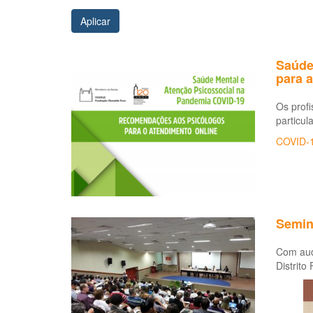
Aplicar
Saúde
para 
Os profi
particul
COVID-
Semin
Com aud
Distrito