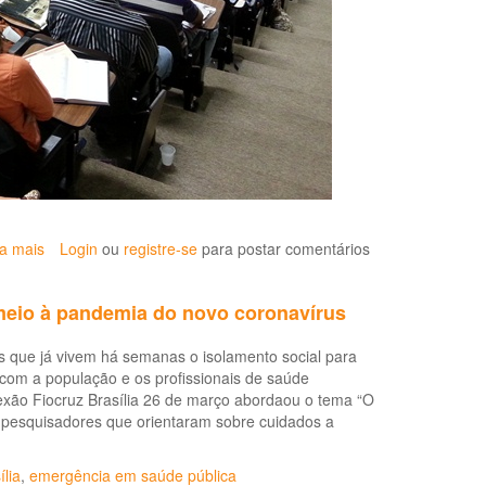
ia mais
sobre
Login
ou
registre-se
para postar comentários
Seminário
sobre
meio à pandemia do novo coronavírus
temas
emergentes
 que já vivem há semanas o isolamento social para
na
com a população e os profissionais de saúde
Saúde
xão Fiocruz Brasília 26 de março abordaou o tema “O
do
 pesquisadores que orientaram sobre cuidados a
Trabalhador
na
DIREB
ília
,
emergência em saúde pública