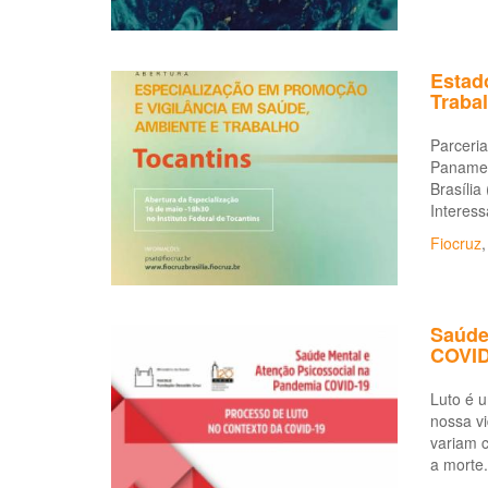
Estad
Traba
Parceri
Panamer
Brasíli
Interes
Fiocruz
Saúde
COVID
Luto é u
nossa vi
variam c
a morte.