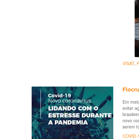
VISAT
,
F
Fiocr
Em meio
evitar a
brasile
novo cor
serem t
COVID-