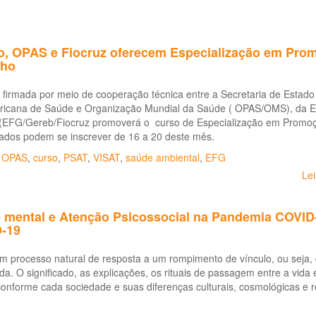
o, OPAS e Fiocruz oferecem Especialização em Prom
lho
a firmada por meio de cooperação técnica entre a Secretaria de Esta
icana de Saúde e Organização Mundial da Saúde ( OPAS/OMS), da E
a (EFG/Gereb/Fiocruz promoverá o curso de Especialização em Promoç
sados podem se inscrever de 16 a 20 deste mês.
,
OPAS
,
curso
,
PSAT
,
VISAT
,
saúde ambiental
,
EFG
Le
 mental e Atenção Psicossocial na Pandemia COVID-
-19
m processo natural de resposta a um rompimento de vínculo, ou seja,
da. O significado, as explicações, os rituais de passagem entre a vid
onforme cada sociedade e suas diferenças culturais, cosmológicas e 