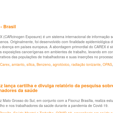
- Brasil
 (CARcinogen Exposure) é um sistema internacional de informação s
enos. Originalmente, foi desenvolvido com finalidade epidemiológica d
a doença em países europeus. A abordagem primordial do CAREX é sis
is exposições cancerígenas em ambientes de trabalho, levando em conta
rativos das populações de trabalhadoras e suas inserções no processo
Carex
,
amianto
,
sílica
,
Benzeno
,
agrotóxico
,
radiação ionizante
,
OPAS
z lança cartilha e divulga relatório da pesquisa so
lhadores da saúde
z Mato Grosso do Sul, em conjunto com a Fiocruz Brasília, realiza estu
alho e nos trabalhadores da saúde durante a pandemia de Covid-19.
Brasília
,
Saúde Mental e Trabalho
,
COVID-19
,
emergência em saúde p