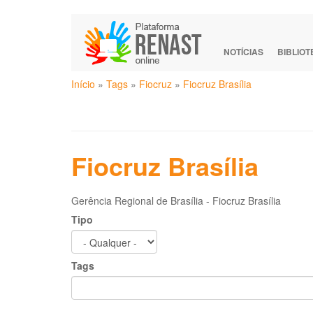
Pular
para
o
NOTÍCIAS
BIBLIO
conteúdo
Você
principal
Início
»
Tags
»
Fiocruz
»
Fiocruz Brasília
está
aqui
Fiocruz Brasília
Gerência Regional de Brasília - Fiocruz Brasília
Tipo
Tags