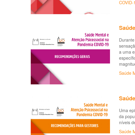
COVID-
Saúde
Durante
sensação
a uma ep
específi
magnitu
Saúde M
Saúde
Uma epi
da popul
níveis d
Saúde M