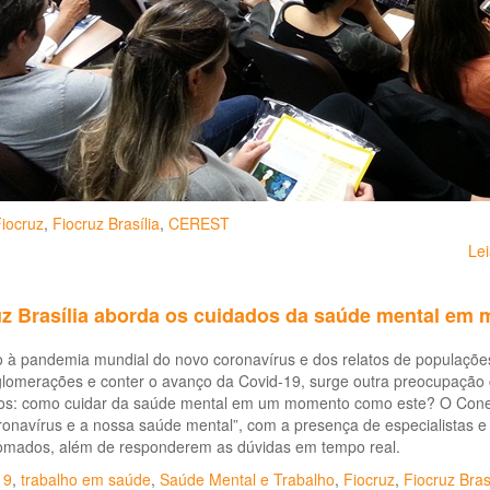
iocruz
,
Fiocruz Brasília
,
CEREST
Le
uz Brasília aborda os cuidados da saúde mental em 
 à pandemia mundial do novo coronavírus e dos relatos de populações
glomerações e conter o avanço da Covid-19, surge outra preocupação 
iros: como cuidar da saúde mental em um momento como este? O Cone
onavírus e a nossa saúde mental”, com a presença de especialistas e
omados, além de responderem as dúvidas em tempo real.
19
,
trabalho em saúde
,
Saúde Mental e Trabalho
,
Fiocruz
,
Fiocruz Bras