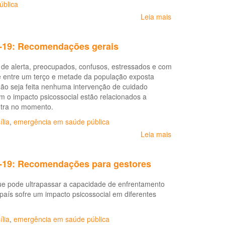
Vigilância
ública
em
Leia mais
sobre
Saúde,
Saúde
Ambiente
mental
e
-19: Recomendações gerais
e
Trabalho
Atenção
e alerta, preocupados, confusos, estressados e com
Psicossocial
ue entre um terço e metade da população exposta
na
não seja feita nenhuma intervenção de cuidado
Pandemia
m o impacto psicossocial estão relacionados a
COVID-
ntra no momento.
19:
Processo
ília
,
emergência em saúde pública
de
Leia mais
sobre
luto
Saúde
no
mental
contexto
-19: Recomendações para gestores
e
da
Atenção
COVID-
e pode ultrapassar a capacidade de enfrentamento
Psicossocial
19
 país sofre um impacto psicossocial em diferentes
na
Pandemia
COVID-
ília
,
emergência em saúde pública
19: