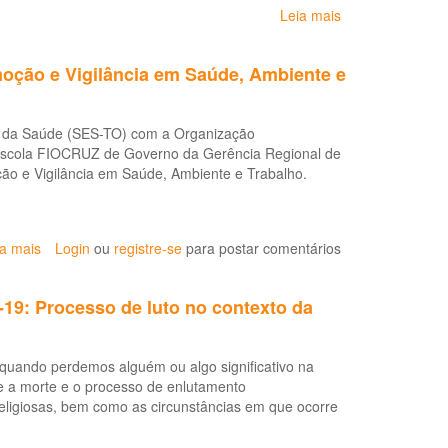
Leia mais
sobre
Fiocruz
Brasília
oção e Vigilância em Saúde, Ambiente e
aborda
os
cuidados
do da Saúde (SES-TO) com a Organização
da
scola FIOCRUZ de Governo da Gerência Regional de
saúde
ão e Vigilância em Saúde, Ambiente e Trabalho.
mental
em
meio
à
ia mais
sobre
Login
ou
registre-se
para postar comentários
pandemia
Estado,
do
OPAS
novo
19: Processo de luto no contexto da
e
coronavírus
Fiocruz
oferecem
 quando perdemos alguém ou algo significativo na
Especialização
a e a morte e o processo de enlutamento
em
religiosas, bem como as circunstâncias em que ocorre
Promoção
e