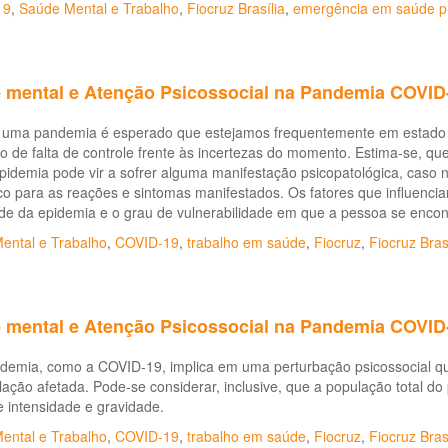
19
,
Saúde Mental e Trabalho
,
Fiocruz Brasília
,
emergência em saúde p
 mental e Atenção Psicossocial na Pandemia COVID
 uma pandemia é esperado que estejamos frequentemente em estado d
 de falta de controle frente às incertezas do momento. Estima-se, q
idemia pode vir a sofrer alguma manifestação psicopatológica, caso 
co para as reações e sintomas manifestados. Os fatores que influencia
de da epidemia e o grau de vulnerabilidade em que a pessoa se enco
ental e Trabalho
,
COVID-19
,
trabalho em saúde
,
Fiocruz
,
Fiocruz Bras
 mental e Atenção Psicossocial na Pandemia COVID
demia, como a COVID-19, implica em uma perturbação psicossocial qu
ação afetada. Pode-se considerar, inclusive, que a população total do
e intensidade e gravidade.
ental e Trabalho
,
COVID-19
,
trabalho em saúde
,
Fiocruz
,
Fiocruz Bras