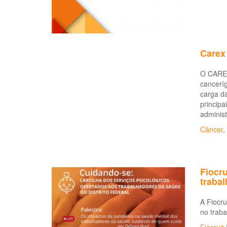
Carex 
O CAREX
canceríg
carga d
principa
administ
Câncer
,
Fiocru
traba
A Fiocru
no trab
Fiocruz 