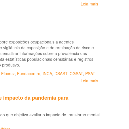
Leia mais
sobre
Recomendações
Saúde
gerais
mental
e
Atenção
Psicossocial
na
obre exposições ocupacionais a agentes
Pandemia
e vigilância da exposição e determinação do risco e
COVID-
tematizar informações sobre a prevalência das
19:
 estatísticas populacionais censitárias e registros
Recomendações
 produtivo.
para
gestores
,
Fiocruz
,
Fundacentro
,
INCA
,
DSAST
,
CGSAT
,
PSAT
Leia mais
sobre
Carex
-
bre impacto da pandemia para
Brasil
do que objetiva avaliar o impacto do transtorno mental
ública