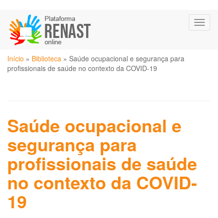
Pular
Toggl
para
naviga
o
conteúdo
Você
principal
Início
»
Biblioteca
»
Saúde ocupacional e segurança para
está
profissionais de saúde no contexto da COVID-19
aqui
Saúde ocupacional e
segurança para
profissionais de saúde
no contexto da COVID-
19