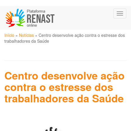
Pular
Toggl
para
naviga
o
conteúdo
Você
principal
Início
»
Notícias
»
Centro desenvolve ação contra o estresse dos
está
trabalhadores da Saúde
aqui
Centro desenvolve ação
contra o estresse dos
trabalhadores da Saúde