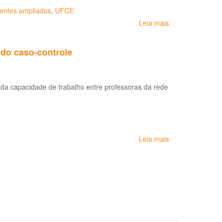
Doenças
entes ampliados
,
UFCE
Relacionadas
Leia mais
sobre
ao
Boletim
Trabalho
do
(LDRT)
udo caso-controle
Osat:
*
saúde
mental
e
 da capacidade de trabalho entre professoras da rede
trabalho
Leia mais
sobre
Distúrbio
de
voz
relacionado
ao
trabalho
docente:
um