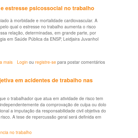
de
LDRT-
 e estresse psicossocial no trabalho
estresse
BA
entre
ociado à morbidade e mortalidade cardiovascular. A
bombeiros
elo qual o estresse no trabalho aumenta o risco
do
dessa relação, determinadas, em grande parte, por
RJ
gia em Saúde Pública da ENSP, Leidjaira Juvanhol
ia mais
sobre
Login
ou
registre-se
para postar comentários
Pesquisa
da
etiva em acidentes de trabalho nas
ENSP
investiga
relação
 que o trabalhador que atua em atividade de risco tem
entre
o, independentemente da comprovação de culpa ou dolo
pressão
onal a imputação da responsabilidade civil objetiva do
arterial
isco. A tese de repercussão geral será definida em
e
estresse
psicossocial
ência no trabalho
no