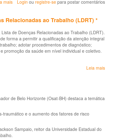
ia mais
sobre
Login
ou
registre-se
para postar comentários
trabalho
STF
decide
as Relacionadas ao Trabalho (LDRT) *
que
empregador
 a Lista de Doenças Relacionadas ao Trabalho (LDRT).
tem
 de forma a permitir a qualificação da atenção integral
responsabilidade
 trabalho; adotar procedimentos de diagnóstico;
civil
 e promoção da saúde em nível individual e coletivo.
objetiva
em
acidentes
Leia mais
sobre
de
Portaria
trabalho
Nº
nas
2.309
atividades
de
de
ador de Belo Horizonte (Osat-BH) destaca a temática
28
risco
de
agosto
-traumático e o aumento dos fatores de risco
de
2020:
ackson Sampaio, reitor da Universidade Estadual do
Lista
abalho.
de