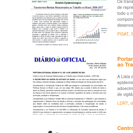
Os trans
de repr
todo o m
componen
desenvol
PISAT
,
S
Portar
ao Tr
A Lista 
epidemio
adoecime
de vigil
LDRT
,
d
Centr