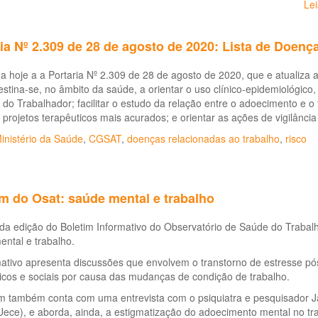
Le
ia Nº 2.309 de 28 de agosto de 2020: Lista de Doenç
a hoje a a Portaria Nº 2.309 de 28 de agosto de 2020, que e atualiza
destina-se, no âmbito da saúde, a orientar o uso clínico-epidemiológico,
do Trabalhador; facilitar o estudo da relação entre o adoecimento e o
 projetos terapêuticos mais acurados; e orientar as ações de vigilância
inistério da Saúde
,
CGSAT
,
doenças relacionadas ao trabalho
,
risco
m do Osat: saúde mental e trabalho
a edição do Boletim Informativo do Observatório de Saúde do Trabalh
ntal e trabalho.
ativo apresenta discussões que envolvem o transtorno de estresse pós
icos e sociais por causa das mudanças de condição de trabalho.
im também conta com uma entrevista com o psiquiatra e pesquisador J
ece), e aborda, ainda, a estigmatização do adoecimento mental no tr