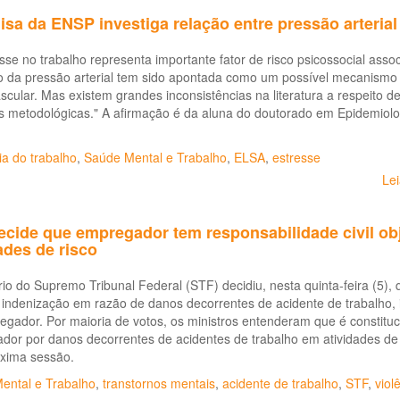
sa da ENSP investiga relação entre pressão arterial
sse no trabalho representa importante fator de risco psicossocial ass
 da pressão arterial tem sido apontada como um possível mecanismo p
scular. Mas existem grandes inconsistências na literatura a respeito 
s metodológicas." A afirmação é da aluna do doutorado em Epidemiolo
ia do trabalho
,
Saúde Mental e Trabalho
,
ELSA
,
estresse
Le
cide que empregador tem responsabilidade civil obj
ades de risco
io do Supremo Tribunal Federal (STF) decidiu, nesta quinta-feira (5),
 à indenização em razão de danos decorrentes de acidente de trabalh
gador. Por maioria de votos, os ministros entenderam que é constituci
or por danos decorrentes de acidentes de trabalho em atividades de r
xima sessão.
ental e Trabalho
,
transtornos mentais
,
acidente de trabalho
,
STF
,
viol