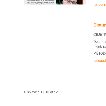
Saúde M
Distúr
OBJETI
Determin
municipa
MÉTOD
fonoaudi
Displaying 1 - 10 of 12