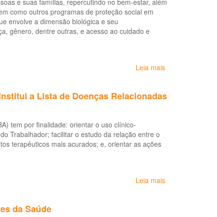
soas e suas famílias, repercutindo no bem-estar, além
manual
 bem como outros programas de proteção social em
de
ue envolve a dimensão biológica e seu
procedimentos
a, gênero, dentre outras, e acesso ao cuidado e
para
os
serviços
de
Leia mais
sobre
saúde
Boletim
(LDRT
epidemiológico:
1999)
Institui a Lista de Doenças Relacionadas
Transtornos
Mentais
Relacionados
 tem por finalidade: orientar o uso clínico-
ao
do Trabalhador; facilitar o estudo da relação entre o
Trabalho
tos terapêuticos mais acurados; e, orientar as ações
no
Brasil,
2006-
2017
Leia mais
sobre
Portaria
Estadual
res da Saúde
SESAB