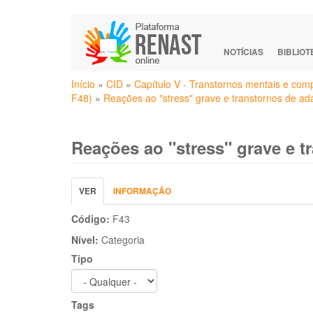
Pular
para
o
NOTÍCIAS
BIBLIO
conteúdo
Você
principal
Início
»
CID
»
Capítulo V - Transtornos mentais e com
está
F48)
»
Reações ao "stress" grave e transtornos de ad
aqui
Reações ao "stress" grave e t
Abas
VER
(ABA
INFORMAÇÃO
primárias
ATIVA)
Código:
F43
Nível:
Categoria
Tipo
Tags