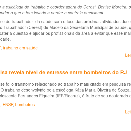
a psicóloga do trabalho e coordenadora do Cerest, Denise Moreira, o o
nder o que o tem levado a perder o controle emocional
se do trabalhador da saúde será o foco das próximas atividades dese
 Trabalhador (Cerest) de Maceió da Secretaria Municipal de Saúde, q
ater a questão e ajudar os profissionais da área a evitar que esse mal
idade.
T
,
trabalho em saúde
Le
sa revela nível de estresse entre bombeiros do RJ
se foi o transtorno relacionado ao trabalho mais citado em pesquisa r
 O trabalho desenvolvido pela psicóloga Kátia Maria Oliveira de Souza,
lescente Fernandes Figueira (IFF/Fiocruz), é fruto de seu doutorado
e
,
ENSP
,
bombeiros
Le