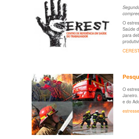
Segundo 
compree
O estres
Saúde do
para deb
produtiv
CERES
Pesqui
O estres
Janeiro.
e do Ado
estress