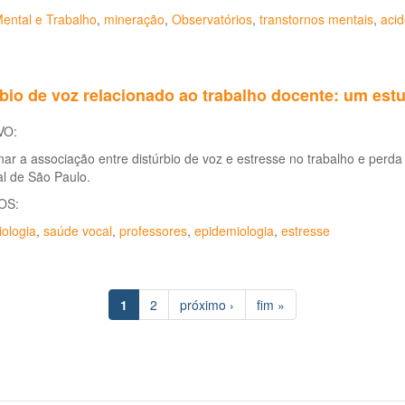
ental e Trabalho
,
mineração
,
Observatórios
,
transtornos mentais
,
acid
bio de voz relacionado ao trabalho docente: um est
VO:
ar a associação entre distúrbio de voz e estresse no trabalho e perda
l de São Paulo.
OS:
ologia
,
saúde vocal
,
professores
,
epidemiologia
,
estresse
1
2
próximo ›
fim »