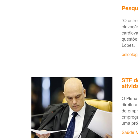
Pesqui
"O estre
elevação
cardiova
questõe
Lopes.
psicolog
STF de
ativid
O Plenár
direito
do empre
empregad
uma pró
Saúde M