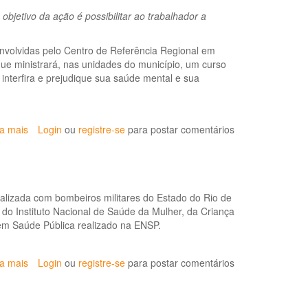
Nº
bjetivo da ação é possibilitar ao trabalhador a
31,
de
14
nvolvidas pelo Centro de Referência Regional em
de
ue ministrará, nas unidades do município, um curso
janeiro
 interfira e prejudique sua saúde mental e sua
de
2021
-
Institui
ia mais
sobre
Login
ou
registre-se
para postar comentários
a
Centro
Lista
desenvolve
de
ação
Doenças
contra
Relacionadas
ealizada com bombeiros militares do Estado do Rio de
o
ao
 do Instituto Nacional de Saúde da Mulher, da Criança
estresse
Trabalho
 em Saúde Pública realizado na ENSP.
dos
para
trabalhadores
o
da
ia mais
sobre
Login
ou
registre-se
para postar comentários
Estado
Saúde
Pesquisa
da
revela
Bahia
nível
-