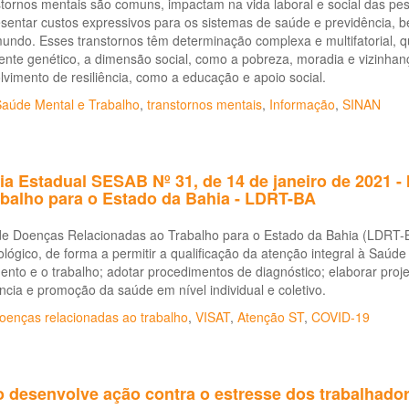
tornos mentais são comuns, impactam na vida laboral e social das pes
esentar custos expressivos para os sistemas de saúde e previdência,
undo. Esses transtornos têm determinação complexa e multifatorial, q
te genético, a dimensão social, como a pobreza, moradia e vizinhanç
vimento de resiliência, como a educação e apoio social.
aúde Mental e Trabalho
,
transtornos mentais
,
Informação
,
SINAN
ia Estadual SESAB Nº 31, de 14 de janeiro de 2021 - 
abalho para o Estado da Bahia - LDRT-BA
de Doenças Relacionadas ao Trabalho para o Estado da Bahia (LDRT-BA)
lógico, de forma a permitir a qualificação da atenção integral à Saúde 
nto e o trabalho; adotar procedimentos de diagnóstico; elaborar proje
ância e promoção da saúde em nível individual e coletivo.
oenças relacionadas ao trabalho
,
VISAT
,
Atenção ST
,
COVID-19
o desenvolve ação contra o estresse dos trabalhado