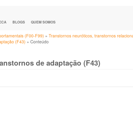
TECA
BLOGS
QUEM SOMOS
portamentais (F00-F99)
»
Transtornos neuróticos, transtornos relacio
aptação (F43)
»
Conteúdo
ranstornos de adaptação (F43)