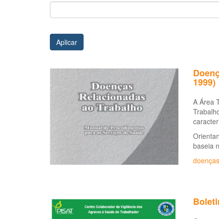
Aplicar
Doenç
1999)
A Área 
Trabalho
caracter
Orientan
baseia 
doenças
Bolet