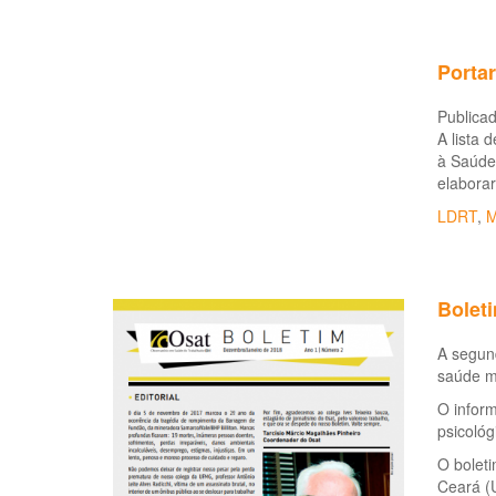
Portar
Publicad
A lista 
à Saúde 
elaborar
LDRT
,
M
Boleti
A segund
saúde me
O inform
psicológ
O bolet
Ceará (U