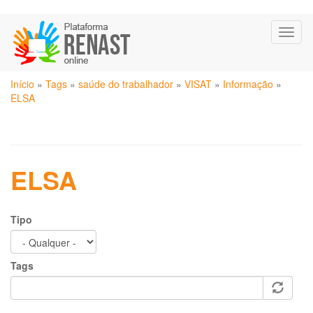
Pular
Toggl
para
naviga
o
conteúdo
Você
principal
Início
»
Tags
»
saúde do trabalhador
»
VISAT
»
Informação
»
está
ELSA
aqui
ELSA
Tipo
Tags