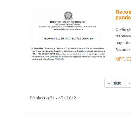
Recom
pande
O Minist
trabalha
papel do
Recomen
MPT
,
C
« início
‹
Displaying 31 - 40 of 612