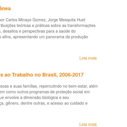
para
rânea
Análise
da
por Carlos Minayo Gomez, Jorge Mesquita Huet
Situação
buições teóricas e práticas sobre as transformações
de
, desafios e perspectivas para a saúde do
Saúde
reas afins, apresentando um panorama da produção
do
Trabalhador
Leia mais
sobre
Saúde
do
 ao Trabalho no Brasil, 2006-2017
Trabalhador
na
soas e suas famílias, repercutindo no bem-estar, além
Sociedade
 bem como outros programas de proteção social em
Brasileira
ue envolve a dimensão biológica e seu
Contemporânea
a, gênero, dentre outras, e acesso ao cuidado e
Leia mais
sobre