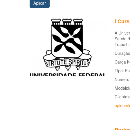
Aplicar
I Cur
A Univer
Saúde d
Trabalh
Duração
Carga ho
Tipo: Es
Número 
Modalida
Clientel
epidemi
Portar