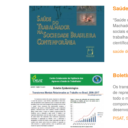
Saúde
"Saúde 
Machado 
sociais 
trabalha
científi
saúde d
Bolet
Os trans
de repr
todo o m
componen
desenvol
PISAT
,
S