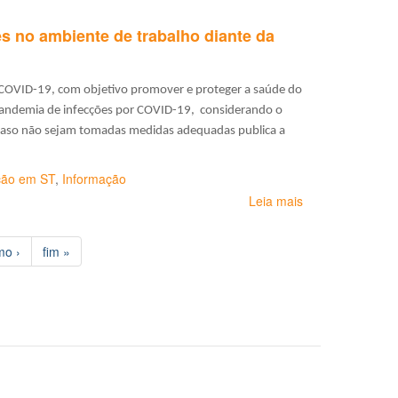
2º
de
Curso
trabalho
 no ambiente de trabalho diante da
de
no
Especialização
Brasil
à
Distância
T COVID-19, com objetivo promover e proteger a saúde do
em
 pandemia de infecções por COVID-19, considerando o
Epidemiologia
 caso não sejam tomadas medidas adequadas publica a
em
Saúde
ão em ST
do
,
Informação
Trabalhador
Leia mais
sobre
será
Recomendação
lançado
Nº
em
mo ›
fim »
2-
agosto
PGT/GT
COVID-
19:
protocolos
e
ações
no
ambiente