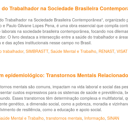
 do Trabalhador na Sociedade Brasileira Contempo
do Trabalhador na Sociedade Brasileira Contemporânea", organizado 
e Paulo Gilvane Lopes Pena, é uma obra essencial que compila contri
e laborais na sociedade brasileira contemporânea, focando nos dilemas
dor. O livro destaca a intersecção entre a saúde do trabalhador e á
ca e das ações institucionais nesse campo no Brasil.
o trabalhador
,
SIMBRASTT
,
Saúde Mental e Trabalho
,
RENAST
,
VISAT
im epidemiológico: Transtornos Mentais Relacionados
tornos mentais são comuns, impactam na vida laboral e social das pes
esentar custos expressivos para os sistemas de saúde e previdência,
undo. Esses transtornos têm determinação complexa e multifatorial, q
te genético, a dimensão social, como a pobreza, moradia e vizinhanç
vimento de resiliência, como a educação e apoio social.
aúde Mental e Trabalho
,
transtornos mentais
,
Informação
,
SINAN