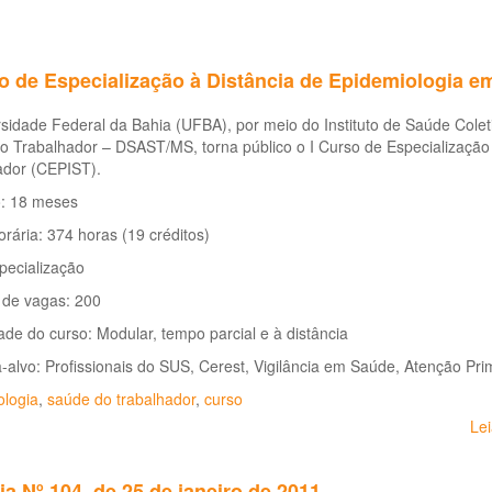
so de Especialização à Distância de Epidemiologia 
sidade Federal da Bahia (UFBA), por meio do Instituto de Saúde Cole
o Trabalhador – DSAST/MS, torna público o I Curso de Especialização
ador (CEPIST).
: 18 meses
rária: 374 horas (19 créditos)
pecialização
de vagas: 200
de do curso: Modular, tempo parcial e à distância
a-alvo: Profissionais do SUS, Cerest, Vigilância em Saúde, Atenção Pr
ologia
,
saúde do trabalhador
,
curso
Le
ia Nº 104, de 25 de janeiro de 2011