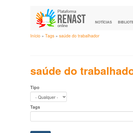
Pular
para
o
NOTÍCIAS
BIBLIO
conteúdo
Você
principal
Início
»
Tags
»
saúde do trabalhador
está
aqui
saúde do trabalhad
Tipo
Tags