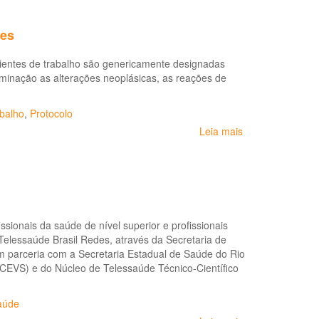
Boletim
epidemiológico:
ses
Transtornos
Mentais
ientes de trabalho são genericamente designadas
Relacionados
inação as alterações neoplásicas, as reações de
ao
Trabalho
no
balho
,
Protocolo
Brasil,
Leia mais
sobre
2006-
Protocolos
2017
de
Complexidade
Diferenciada:
Pneumoconiose
sionais da saúde de nível superior e profissionais
Telessaúde Brasil Redes, através da Secretaria de
 parceria com a Secretaria Estadual de Saúde do Rio
(CEVS) e do Núcleo de Telessaúde Técnico-Científico
aúde