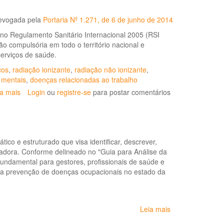
de
Especialização
evogada pela
Portaria Nº 1.271, de 6 de junho de 2014
à
Distância
 no Regulamento Sanitário Internacional 2005 (RSI
de
o compulsória em todo o território nacional e
Epidemiologia
 serviços de saúde.
em
cos
,
radiação ionizante
,
radiação não ionizante
,
Saúde
 mentais
,
doenças relacionadas ao trabalho
do
Trabalhador
ia mais
sobre
Login
ou
registre-se
para postar comentários
Portaria
Nº
104,
de
co e estruturado que visa identificar, descrever,
25
hadora. Conforme delineado no "Guia para Análise da
de
ndamental para gestores, profissionais de saúde e
janeiro
na prevenção de doenças ocupacionais no estado da
de
2011
Leia mais
sobre
Guia