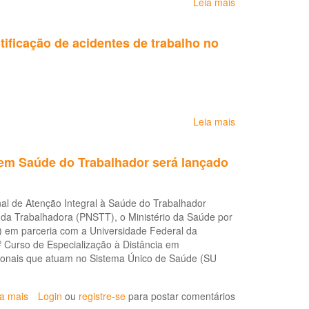
Leia mais
sobre
Curso
EaD
ificação de acidentes de trabalho no
de
Intoxicação
por
Agrotóxicos:
noções
gerais
Leia mais
sobre
Os
Centros
 em Saúde do Trabalhador será lançado
de
Referência
em
al de Atenção Integral à Saúde do Trabalhador
Saúde
 da Trabalhadora (PNSTT), o Ministério da Saúde por
do
em parceria com a Universidade Federal da
Trabalhador
º Curso de Especialização à Distância em
e
sionais que atuam no Sistema Único de Saúde (SU
a
notificação
de
ia mais
sobre
Login
ou
registre-se
para postar comentários
acidentes