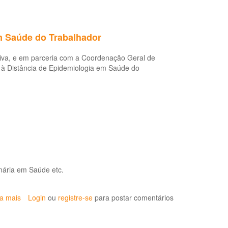
em Saúde do Trabalhador
tiva, e em parceria com a Coordenação Geral de
 à Distância de Epidemiologia em Saúde do
imária em Saúde etc.
ia mais
sobre
Login
ou
registre-se
para postar comentários
I
Curso