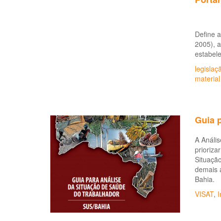
Define a
2005), a
estabele
legislaç
material
Guia 
A Anális
prioriza
Situaçã
demais 
Bahia.
VISAT
,
I