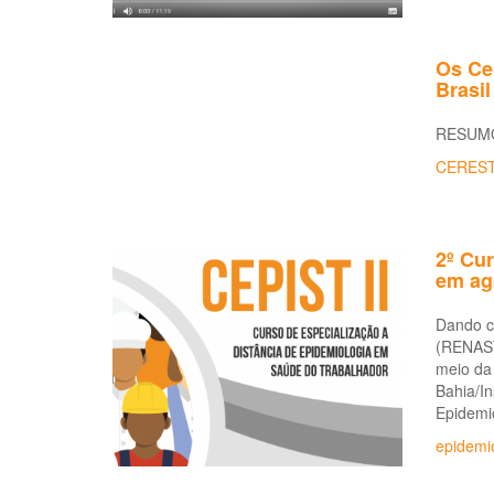
Os Cen
Brasil
RESUM
CERES
2º Cu
em ag
Dando co
(RENAST)
meio da
Bahia/In
Epidemi
epidemi