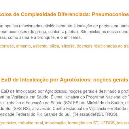
colos de Complexidade Diferenciada: Pneumoconio
umopatias relacionadas etiológicamente à inalação de poeiras em amb
eumoconioses (do grego, conion = poeira). São excluídas dessa denom
eas, como asma e a bronquite, e o enfisema.
coniose
,
amianto
,
asbesto
,
sílica
,
silicose
,
doenças relacionadas ao tra
 EaD de Intoxicação por Agrotóxicos: noções gerais
EaD de Intoxicação por Agrotóxicos: noções gerais é destinado a profis
m na Vigilância em Saúde. É uma iniciativa do Programa Nacional de 
do Trabalho e Educação na Saúde (SGTES) do Ministério da Saúde, em
do Sul (SES-RS), através do Centro Estadual de Vigilância em Saúde 
ersidade Federal do Rio Grande do Sul, (TelessaúdeRS/UFRGS).
grotóxico
,
trabalho rural
,
intoxicação
,
formação em ST
,
UFRGS
,
teless