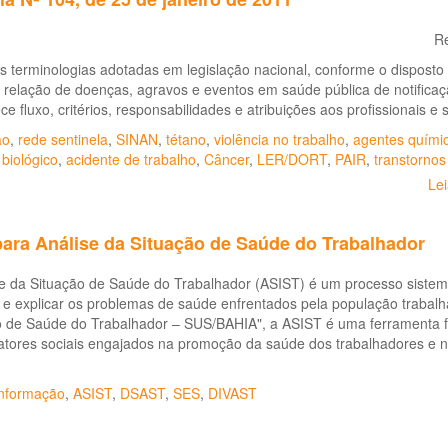
R
s terminologias adotadas em legislação nacional, conforme o disposto
 relação de doenças, agravos e eventos em saúde pública de notificaçã
ce fluxo, critérios, responsabilidades e atribuições aos profissionais e
ão
,
rede sentinela
,
SINAN
,
tétano
,
violência no trabalho
,
agentes quími
 biológico
,
acidente de trabalho
,
Câncer
,
LER/DORT
,
PAIR
,
transtornos
Le
para Análise da Situação de Saúde do Trabalhador
e da Situação de Saúde do Trabalhador (ASIST) é um processo sistemáti
r e explicar os problemas de saúde enfrentados pela população trabal
o de Saúde do Trabalhador – SUS/BAHIA", a ASIST é uma ferramenta fu
atores sociais engajados na promoção da saúde dos trabalhadores e 
nformação
,
ASIST
,
DSAST
,
SES
,
DIVAST