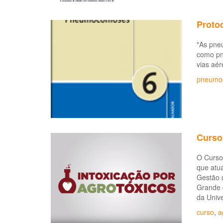
Proto
"As pne
como pn
vias aér
pneumo
Curso
O Curso 
que atua
Gestão 
Grande 
da Univ
curso
,
a