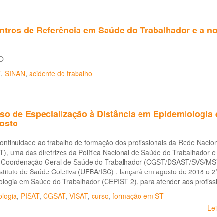
tros de Referência em Saúde do Trabalhador e a not
O
T
,
SINAN
,
acidente de trabalho
rso de Especialização à Distância em Epidemiologia
osto
ntinuidade ao trabalho de formação dos profissionais da Rede Nacion
, uma das diretrizes da Política Nacional de Saúde do Trabalhador e
 Coordenação Geral de Saúde do Trabalhador (CGST/DSAST/SVS/MS) 
stituto de Saúde Coletiva (UFBA/ISC) , lançará em agosto de 2018 o 2
ologia em Saúde do Trabalhador (CEPIST 2), para atender aos profis
ologia
,
PISAT
,
CGSAT
,
VISAT
,
curso
,
formação em ST
Le