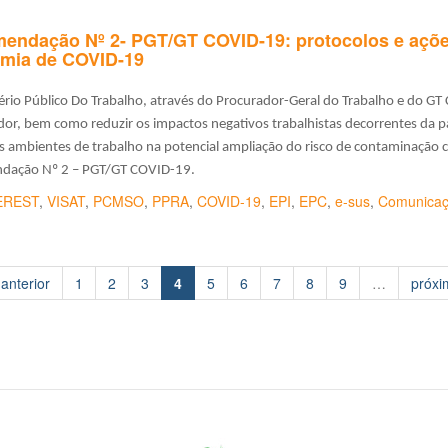
endação Nº 2- PGT/GT COVID-19: protocolos e ações
mia de COVID-19
ério Público Do Trabalho, através do Procurador-Geral do Trabalho e do G
dor, bem como reduzir os impactos negativos trabalhistas decorrentes da
s ambientes de trabalho na potencial ampliação do risco de contaminação
dação Nº 2 – PGT/GT COVID-19.
EREST
,
VISAT
,
PCMSO
,
PPRA
,
COVID-19
,
EPI
,
EPC
,
e-sus
,
Comunicaç
 anterior
1
2
3
4
5
6
7
8
9
…
próxi