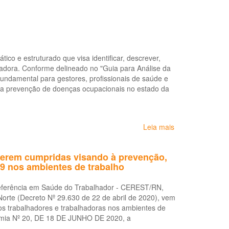
co e estruturado que visa identificar, descrever,
hadora. Conforme delineado no "Guia para Análise da
ndamental para gestores, profissionais de saúde e
na prevenção de doenças ocupacionais no estado da
Leia mais
sobre
Guia
para
serem cumpridas visando à prevenção,
Análise
19 nos ambientes de trabalho
da
Situação
Referência em Saúde do Trabalhador - CEREST/RN,
de
rte (Decreto Nº 29.630 de 22 de abril de 2020), vem
Saúde
s trabalhadores e trabalhadoras nos ambientes de
do
nomia Nº 20, DE 18 DE JUNHO DE 2020, a
Trabalhador