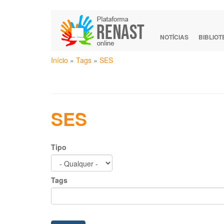
Pular
para
o
NOTÍCIAS
BIBLIO
conteúdo
Você
principal
Início
»
Tags
»
SES
está
aqui
SES
Tipo
Tags