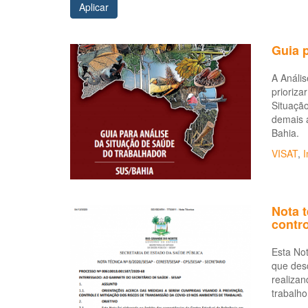
Aplicar
Guia 
A Anális
prioriza
Situaçã
demais 
Bahia.
VISAT
,
I
Nota 
contro
Esta No
que des
realiza
trabalh