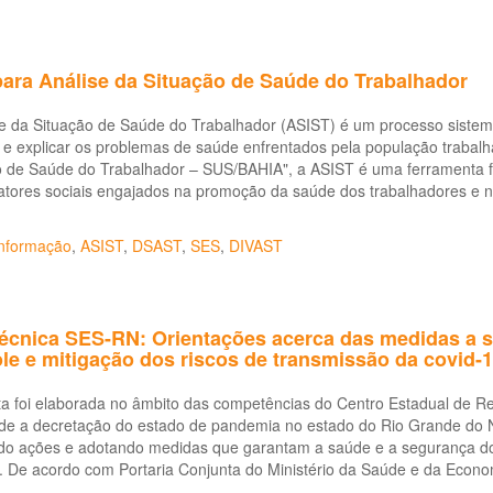
para Análise da Situação de Saúde do Trabalhador
e da Situação de Saúde do Trabalhador (ASIST) é um processo sistemáti
r e explicar os problemas de saúde enfrentados pela população trabal
o de Saúde do Trabalhador – SUS/BAHIA", a ASIST é uma ferramenta fu
atores sociais engajados na promoção da saúde dos trabalhadores e 
nformação
,
ASIST
,
DSAST
,
SES
,
DIVAST
técnica SES-RN: Orientações acerca das medidas a 
le e mitigação dos riscos de transmissão da covid-
ta foi elaborada no âmbito das competências do Centro Estadual de 
de a decretação do estado de pandemia no estado do Rio Grande do No
ndo ações e adotando medidas que garantam a saúde e a segurança do
o. De acordo com Portaria Conjunta do Ministério da Saúde e da Eco