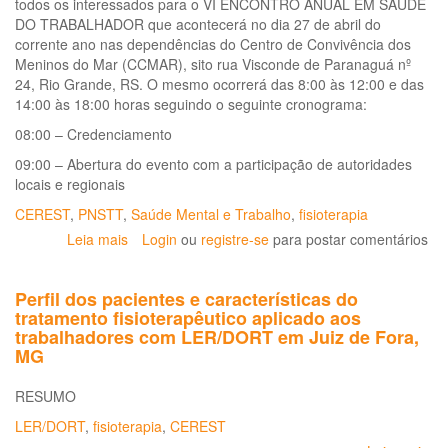
todos os interessados para o VI ENCONTRO ANUAL EM SAÚDE
DO TRABALHADOR que acontecerá no dia 27 de abril do
corrente ano nas dependências do Centro de Convivência dos
Meninos do Mar (CCMAR), sito rua Visconde de Paranaguá nº
24, Rio Grande, RS. O mesmo ocorrerá das 8:00 às 12:00 e das
14:00 às 18:00 horas seguindo o seguinte cronograma:
08:00 – Credenciamento
09:00 – Abertura do evento com a participação de autoridades
locais e regionais
CEREST
,
PNSTT
,
Saúde Mental e Trabalho
,
fisioterapia
Leia mais
sobre
Login
ou
registre-se
para postar comentários
VI
Encontro
Perfil dos pacientes e características do
Municipal
tratamento fisioterapêutico aplicado aos
em
trabalhadores com LER/DORT em Juiz de Fora,
Saúde
MG
do
Trabalhador
RESUMO
em
Rio
LER/DORT
,
fisioterapia
,
CEREST
Grande-