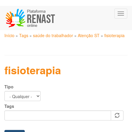
Pular
Toggl
para
naviga
o
conteúdo
Você
principal
Início
»
Tags
»
saúde do trabalhador
»
Atenção ST
»
fisioterapia
está
aqui
fisioterapia
Tipo
Tags