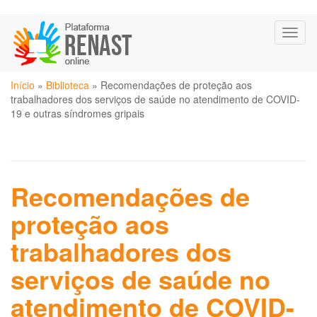
Pular
Toggl
para
naviga
o
conteúdo
Você
principal
Início
»
Biblioteca
»
Recomendações de proteção aos
está
trabalhadores dos serviços de saúde no atendimento de COVID-
aqui
19 e outras síndromes gripais
Recomendações de
proteção aos
trabalhadores dos
serviços de saúde no
atendimento de COVID-