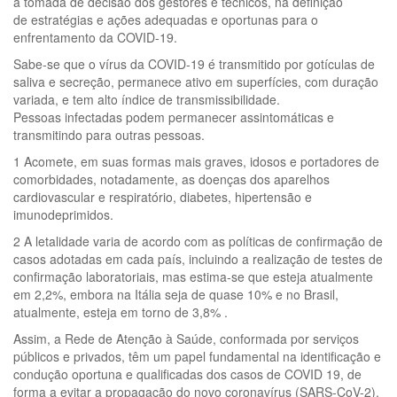
a tomada de decisão dos gestores e técnicos, na definição
de estratégias e ações adequadas e oportunas para o
enfrentamento da COVID-19.
Sabe-se que o vírus da COVID-19 é transmitido por gotículas de
saliva e secreção, permanece ativo em superfícies, com duração
variada, e tem alto índice de transmissibilidade.
Pessoas infectadas podem permanecer assintomáticas e
transmitindo para outras pessoas.
1 Acomete, em suas formas mais graves, idosos e portadores de
comorbidades, notadamente, as doenças dos aparelhos
cardiovascular e respiratório, diabetes, hipertensão e
imunodeprimidos.
2 A letalidade varia de acordo com as políticas de confirmação de
casos adotadas em cada país, incluindo a realização de testes de
confirmação laboratoriais, mas estima-se que esteja atualmente
em 2,2%, embora na Itália seja de quase 10% e no Brasil,
atualmente, esteja em torno de 3,8% .
Assim, a Rede de Atenção à Saúde, conformada por serviços
públicos e privados, têm um papel fundamental na identificação e
condução oportuna e qualificadas dos casos de COVID 19, de
forma a evitar a propagação do novo coronavírus (SARS-CoV-2),