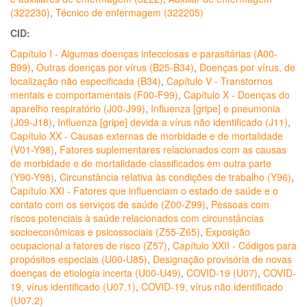
(322230)
,
Técnico de enfermagem (322205)
CID:
Capítulo I - Algumas doenças infecciosas e parasitárias (A00-
B99)
,
Outras doenças por vírus (B25-B34)
,
Doenças por vírus, de
localização não especificada (B34)
,
Capítulo V - Transtornos
mentais e comportamentais (F00-F99)
,
Capítulo X - Doenças do
aparelho respiratório (J00-J99)
,
Influenza [gripe] e pneumonia
(J09-J18)
,
Influenza [gripe] devida a vírus não identificado (J11)
,
Capítulo XX - Causas externas de morbidade e de mortalidade
(V01-Y98)
,
Fatores suplementares relacionados com as causas
de morbidade e de mortalidade classificados em outra parte
(Y90-Y98)
,
Circunstância relativa às condições de trabalho (Y96)
,
Capítulo XXI - Fatores que influenciam o estado de saúde e o
contato com os serviços de saúde (Z00-Z99)
,
Pessoas com
riscos potenciais à saúde relacionados com circunstâncias
socioeconômicas e psicossociais (Z55-Z65)
,
Exposição
ocupacional a fatores de risco (Z57)
,
Capítulo XXII - Códigos para
propósitos especiais (U00-U85)
,
Designação provisória de novas
doenças de etiologia incerta (U00-U49)
,
COVID-19 (U07)
,
COVID-
19, vírus identificado (U07.1)
,
COVID-19, vírus não identificado
(U07.2)