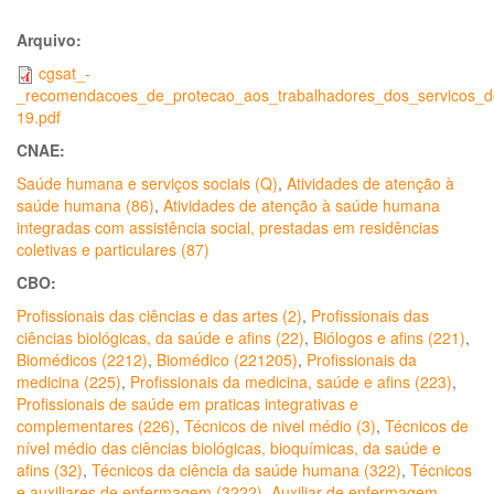
Arquivo:
cgsat_-
_recomendacoes_de_protecao_aos_trabalhadores_dos_servicos_
19.pdf
CNAE:
Saúde humana e serviços sociais (Q)
,
Atividades de atenção à
saúde humana (86)
,
Atividades de atenção à saúde humana
integradas com assistência social, prestadas em residências
coletivas e particulares (87)
CBO:
Profissionais das ciências e das artes (2)
,
Profissionais das
ciências biológicas, da saúde e afins (22)
,
Biólogos e afins (221)
,
Biomédicos (2212)
,
Biomédico (221205)
,
Profissionais da
medicina (225)
,
Profissionais da medicina, saúde e afins (223)
,
Profissionais de saúde em praticas integrativas e
complementares (226)
,
Técnicos de nivel médio (3)
,
Técnicos de
nível médio das ciências biológicas, bioquímicas, da saúde e
afins (32)
,
Técnicos da ciência da saúde humana (322)
,
Técnicos
e auxiliares de enfermagem (3222)
,
Auxiliar de enfermagem