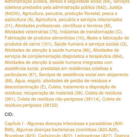
Administração pública, defesa e seguridade social (84)
,
Serviços
coletivos prestados pela administração pública (842)
,
Justiça
(84230)
,
Agricultura, pecuária, produção florestal, pesca e
aqüicultura (A)
,
Agricultura, pecuária e serviços relacionados
(01)
,
Atividades profissionais, científicas e técnicas (M)
,
Atividades veterinárias (75)
,
Indústrias de transformação (C)
,
Fabricação de produtos alimentícios (10)
,
Abate e fabricação de
produtos de carne (101)
,
Saúde humana e serviços sociais (Q)
,
Atividades de atenção à saúde humana (86)
,
Atividades de
serviços de complementação diagnóstica e terapêutica (864)
,
Atividades de atenção à saúde humana integradas com
assistência social, prestadas em residências coletivas e
particulares (87)
,
Serviços de assistência social sem alojamento
(88)
,
Água, esgoto, atividades de gestão de resíduos e
descontaminação (E)
,
Coleta, tratamento e disposição de
resíduos; recuperação de materiais (38)
,
Coleta de resíduos
(381)
,
Coleta de resíduos não-perigosos (38114)
,
Coleta de
resíduos perigosos (38122)
CID:
Capítulo I - Algumas doenças infecciosas e parasitárias (A00-
B99)
,
Algumas doenças bacterianas zoonóticas (A20-A28)
,
Brucelose (A23)
,
Carbúnculo (A22)
,
Leptospirose (A27)
,
Doença