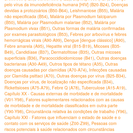
pelo vírus da imunodeficiência humana [HIV] (B20-B24)
,
Doenças
devidas a protozoários (B50-B64)
,
Leishmaniose (B55)
,
Malária
não especificada (B54)
,
Malária por Plasmodium falciparum
(B50)
,
Malária por Plasmodium malariae (B52)
,
Malária por
Plasmodium vivax (B51)
,
Outras formas de malária confirmadas
por exames parasitológicos (B53)
,
Febres por arbovírus e febres
hemorrágicas virais (A90-A99)
,
Dengue [dengue clássico] (A90)
,
Febre amarela (A95)
,
Hepatite viral (B15-B19)
,
Micoses (B35-
B49)
,
Candidíase (B37)
,
Dermatofitose (B35)
,
Outras micoses
superficiais (B36)
,
Paracoccidioidomicose (B41)
,
Outras doenças
bacterianas (A30-A49)
,
Outros tipos de tétano (A35)
,
Outras
doenças causadas por clamídias (A70-A74)
,
Infecções causadas
por Clamídia psittaci (A70)
,
Outras doenças por vírus (B25-B34)
,
Doenças por vírus, de localização não especificada (B34)
,
Rickettsioses (A75-A79)
,
Febre Q (A78)
,
Tuberculose (A15-A19)
,
Capítulo XX - Causas externas de morbidade e de mortalidade
(V01-Y98)
,
Fatores suplementares relacionados com as causas
de morbidade e de mortalidade classificados em outra parte
(Y90-Y98)
,
Circunstância relativa às condições de trabalho (Y96)
,
Capítulo XXI - Fatores que influenciam o estado de saúde e o
contato com os serviços de saúde (Z00-Z99)
,
Pessoas com
riscos potenciais à saúde relacionados com circunstâncias