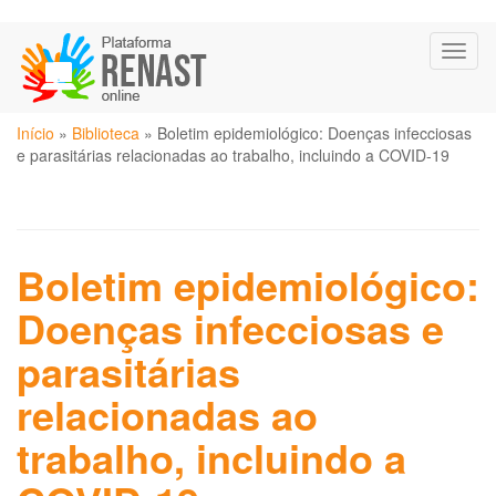
Pular
Toggl
para
naviga
o
conteúdo
Você
principal
Início
»
Biblioteca
»
Boletim epidemiológico: Doenças infecciosas
está
e parasitárias relacionadas ao trabalho, incluindo a COVID-19
aqui
Boletim epidemiológico:
Doenças infecciosas e
parasitárias
relacionadas ao
trabalho, incluindo a