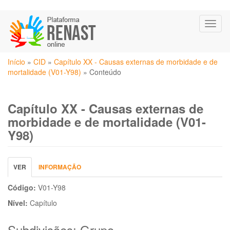
Pular
Toggl
para
naviga
o
conteúdo
Você
principal
Início
»
CID
»
Capítulo XX - Causas externas de morbidade e de
está
mortalidade (V01-Y98)
»
Conteúdo
aqui
Capítulo XX - Causas externas de
morbidade e de mortalidade (V01-
Y98)
Abas
VER
(ABA
INFORMAÇÃO
primárias
ATIVA)
Código:
V01-Y98
Nível:
Capítulo
Subdivisões: Grupo