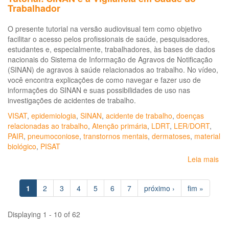
Trabalhador
O presente tutorial na versão audiovisual tem como objetivo
facilitar o acesso pelos profissionais de saúde, pesquisadores,
estudantes e, especialmente, trabalhadores, às bases de dados
nacionais do Sistema de Informação de Agravos de Notificação
(SINAN) de agravos à saúde relacionados ao trabalho. No vídeo,
você encontra explicações de como navegar e fazer uso de
informações do SINAN e suas possibilidades de uso nas
investigações de acidentes de trabalho.
VISAT
,
epidemiologia
,
SINAN
,
acidente de trabalho
,
doenças
relacionadas ao trabalho
,
Atenção primária
,
LDRT
,
LER/DORT
,
PAIR
,
pneumoconiose
,
transtornos mentais
,
dermatoses
,
material
biológico
,
PISAT
Leia mais
so
Tut
SI
1
2
3
4
5
6
7
próximo ›
fim »
e
a
Vig
Displaying 1 - 10 of 62
em