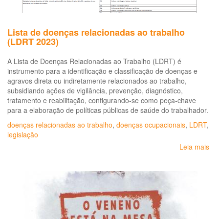
Lista de doenças relacionadas ao trabalho
(LDRT 2023)
A Lista de Doenças Relacionadas ao Trabalho (LDRT) é
instrumento para a identificação e classificação de doenças e
agravos direta ou indiretamente relacionados ao trabalho,
subsidiando ações de vigilância, prevenção, diagnóstico,
tratamento e reabilitação, configurando-se como peça-chave
para a elaboração de políticas públicas de saúde do trabalhador.
doenças relacionadas ao trabalho
,
doenças ocupacionais
,
LDRT
,
legislação
Leia mais
so
Lis
de
do
re
ao
tra
(L