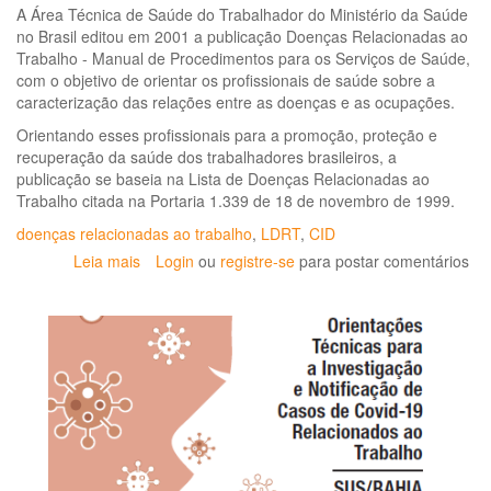
A Área Técnica de Saúde do Trabalhador do Ministério da Saúde
no Brasil editou em 2001 a publicação Doenças Relacionadas ao
Trabalho - Manual de Procedimentos para os Serviços de Saúde,
com o objetivo de orientar os profissionais de saúde sobre a
caracterização das relações entre as doenças e as ocupações.
Orientando esses profissionais para a promoção, proteção e
recuperação da saúde dos trabalhadores brasileiros, a
publicação se baseia na Lista de Doenças Relacionadas ao
Trabalho citada na Portaria 1.339 de 18 de novembro de 1999.
doenças relacionadas ao trabalho
,
LDRT
,
CID
Leia mais
sobre
Login
ou
registre-se
para postar comentários
Doenças
relacionadas
ao
trabalho:
manual
de
procedimentos
para
os
serviços