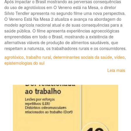
Após impactar o Brasil mostrando as perversas consequências
do uso de agrotóxicos em O Veneno está na Mesa, o diretor
Sílvio Tendler apresenta no segundo filme uma nova perspectiva.
O Veneno Está Na Mesa 2 atualiza e avança na abordagem do
modelo agrícola nacional atual e de suas consequências para a
saúde pública. O filme apresenta experiências agroecológicas
empreendidas em todo o Brasil, mostrando a existência de
alternativas viáveis de produção de alimentos saudáveis, que
respeitam a natureza, os trabalhadores rurais e os consumidores.
agrotóxico
,
trabalho rural
,
determinantes sociais da saúde
,
vídeo
,
epistemologias do sul
Leia mais
so
Do
O
Ve
Est
na
Me
2