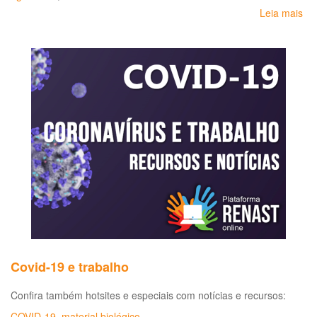
Leia mais
so
Do
O
Ve
es
na
Me
Covid-19 e trabalho
Confira também hotsites e especiais com notícias e recursos:
COVID-19
,
material biológico