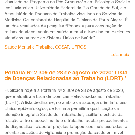
vinculado ao Programa de Pós-Graduação em Psicologia Social e
Institucional da Universidade Federal do Rio Grande do Sul, e o
Ambulatório de Doenças do Trabalho vinculado ao Serviço de
Medicina Ocupacional do Hospital de Clínicas de Porto Alegre. É
um dos resultados da pesquisa “Proposta para construção de
rotinas de atendimento em saúde mental e trabalho em pacientes
atendidos na rede do Sistema Único de Saúde”.
Saúde Mental e Trabalho
,
CGSAT
,
UFRGS
Leia mais
so
At
ao
Portaria Nº 2.309 de 28 de agosto de 2020: Lista
so
de Doenças Relacionadas ao Trabalho (LDRT) *
e
ao
Publicada hoje a a Portaria Nº 2.309 de 28 de agosto de 2020,
ad
que e atualiza a Lista de Doenças Relacionadas ao Trabalho
psí
(LDRT). A lista destina-se, no âmbito da saúde, a orientar o uso
do
clínico-epidemiológico, de forma a permitir a qualificação da
tra
atenção integral à Saúde do Trabalhador; facilitar o estudo da
e
relação entre o adoecimento e o trabalho; adotar procedimentos
da
de diagnóstico; elaborar projetos terapêuticos mais acurados; e
tra
orientar as ações de vigilância e promoção da saúde em nível
car