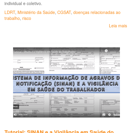
individual e coletivo.
pa
pro
LDRT
,
Ministério da Saúde
,
CGSAT
,
doenças relacionadas ao
do
trabalho
,
risco
Si
Leia mais
so
Ún
Por
de
Nº
Sa
2.
de
28
de
ag
de
20
Lis
de
Do
Re
ao
Tr
(L
*
Tutorial: SINAN e a Vigilância em Saúde do