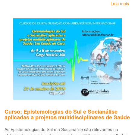
Leia mais
so
Re
alt
em
Sa
do
Tr
em
um
per
em
Curso: Epistemologias do Sul e Socianálise
aplicadas a projetos multidisciplinares de Saúde
As Epistemologias do Sul e a Socianálise são relevantes na