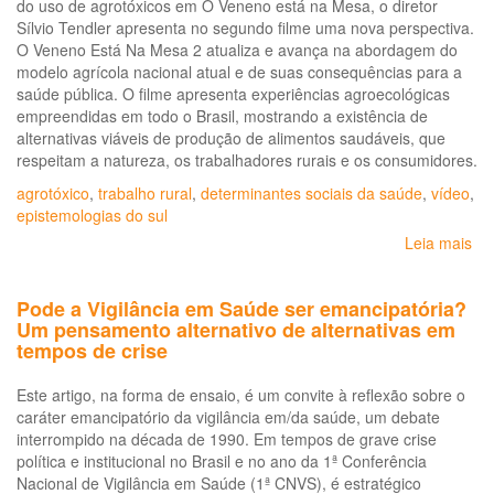
do uso de agrotóxicos em O Veneno está na Mesa, o diretor
Sílvio Tendler apresenta no segundo filme uma nova perspectiva.
O Veneno Está Na Mesa 2 atualiza e avança na abordagem do
modelo agrícola nacional atual e de suas consequências para a
saúde pública. O filme apresenta experiências agroecológicas
empreendidas em todo o Brasil, mostrando a existência de
alternativas viáveis de produção de alimentos saudáveis, que
respeitam a natureza, os trabalhadores rurais e os consumidores.
agrotóxico
,
trabalho rural
,
determinantes sociais da saúde
,
vídeo
,
epistemologias do sul
Leia mais
so
Do
O
Pode a Vigilância em Saúde ser emancipatória?
Ve
Um pensamento alternativo de alternativas em
Est
tempos de crise
na
Me
Este artigo, na forma de ensaio, é um convite à reflexão sobre o
2
caráter emancipatório da vigilância em/da saúde, um debate
interrompido na década de 1990. Em tempos de grave crise
política e institucional no Brasil e no ano da 1ª Conferência
Nacional de Vigilância em Saúde (1ª CNVS), é estratégico