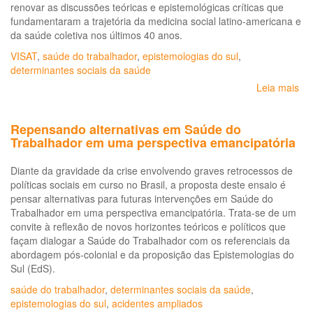
renovar as discussões teóricas e epistemológicas críticas que
fundamentaram a trajetória da medicina social latino-americana e
da saúde coletiva nos últimos 40 anos.
VISAT
,
saúde do trabalhador
,
epistemologias do sul
,
determinantes sociais da saúde
Leia mais
so
Po
a
Repensando alternativas em Saúde do
Vig
Trabalhador em uma perspectiva emancipatória
em
Sa
Diante da gravidade da crise envolvendo graves retrocessos de
ser
políticas sociais em curso no Brasil, a proposta deste ensaio é
em
pensar alternativas para futuras intervenções em Saúde do
U
Trabalhador em uma perspectiva emancipatória. Trata-se de um
pe
convite à reflexão de novos horizontes teóricos e políticos que
alt
façam dialogar a Saúde do Trabalhador com os referenciais da
de
abordagem pós-colonial e da proposição das Epistemologias do
alt
Sul (EdS).
em
te
saúde do trabalhador
,
determinantes sociais da saúde
,
de
epistemologias do sul
,
acidentes ampliados
cri