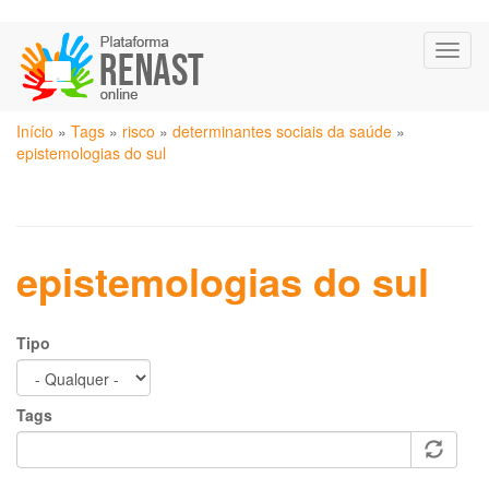
Pular
Toggl
para
naviga
o
conteúdo
Você
principal
Início
»
Tags
»
risco
»
determinantes sociais da saúde
»
está
epistemologias do sul
aqui
epistemologias do sul
Tipo
Tags