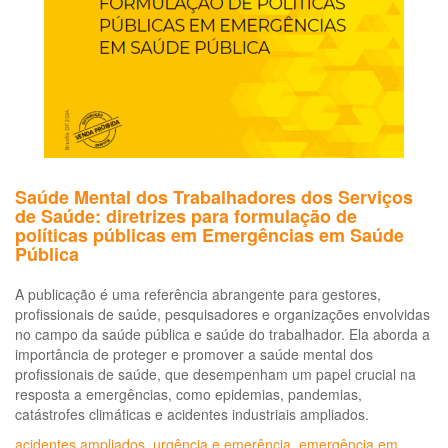
tra
inc
a
CO
19
Saúde Mental dos Trabalhadores dos Serviços
de Saúde: diretrizes para formulação de
políticas públicas em Emergências em Saúde
Pública
A publicação é uma referência abrangente para gestores,
profissionais de saúde, pesquisadores e organizações envolvidas
no campo da saúde pública e saúde do trabalhador. Ela aborda a
importância de proteger e promover a saúde mental dos
profissionais de saúde, que desempenham um papel crucial na
resposta a emergências, como epidemias, pandemias,
catástrofes climáticas e acidentes industriais ampliados.
acidentes ampliados
,
urgência e emerência
,
emergência em