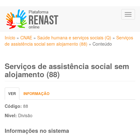
Pular
Toggl
para
naviga
o
conteúdo
Você
principal
Início
»
CNAE
»
Saúde humana e serviços sociais (Q)
»
Serviços
está
de assistência social sem alojamento (88)
»
Conteúdo
aqui
Serviços de assistência social sem
alojamento (88)
Abas
VER
(ABA
INFORMAÇÃO
primárias
ATIVA)
Código:
88
Nível:
Divisão
Informações no sistema