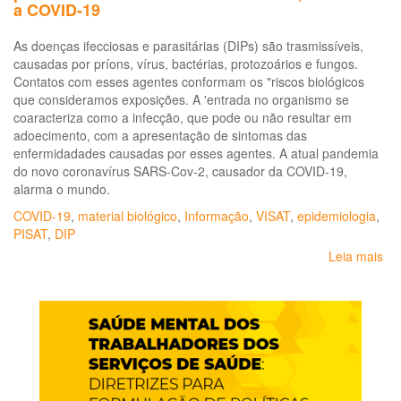
a COVID-19
As doenças ifecciosas e parasitárias (DIPs) são trasmissíveis,
causadas por príons, vírus, bactérias, protozoários e fungos.
Contatos com esses agentes conformam os "riscos biológicos
que consideramos exposições. A 'entrada no organismo se
coaracteriza como a infecção, que pode ou não resultar em
adoecimento, com a apresentação de sintomas das
enfermidadades causadas por esses agentes. A atual pandemia
do novo coronavírus SARS-Cov-2, causador da COVID-19,
alarma o mundo.
COVID-19
,
material biológico
,
Informação
,
VISAT
,
epidemiologia
,
PISAT
,
DIP
Leia mais
so
Bo
epi
Do
inf
e
par
re
ao