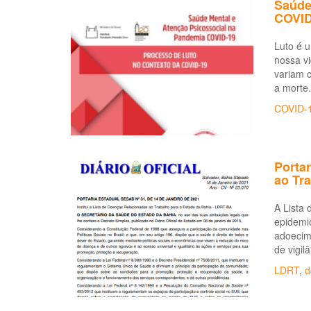
Saúde
COVID
Luto é u
nossa vi
variam c
a morte.
COVID-
Portar
ao Tr
A Lista 
epidemio
adoecime
de vigil
LDRT
,
d