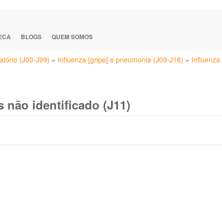
TECA
BLOGS
QUEM SOMOS
atório (J00-J99)
»
Influenza [gripe] e pneumonia (J09-J18)
»
Influenza 
s não identificado (J11)