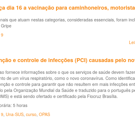
 dia 16 a vacinação para caminhoneiros, motoristas
onais que atuam nestas categorias, consideradas essenciais, foram i
 Gripe
19
Le
nção e controle de infecções (PCI) causadas pelo n
rso fornece informações sobre o que os serviços de saúde devem faze
nto de um vírus respiratório, como o novo coronavírus. Como identif
nção e controle para garantir que não resultem em mais infecções entr
do pela Organização Mundial da Saúde e traduzido para o português 
S) e está sendo ofertado e certificado pela Fiocruz Brasília.
rária: 5 horas
19
,
Una-SUS
,
curso
,
OPAS