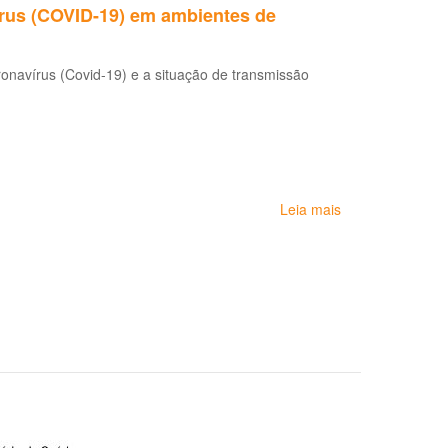
rus (COVID-19) em ambientes de
controle
Bahia
de
-
infecções
LDRT-
navírus (Covid-19) e a situação de transmissão
(PCI)
BA
causadas
pelo
novo
coronavírus
(COVID-
19)
Leia mais
sobre
Recomendações
para
prevenção
da
infecção
por
coronavírus
(COVID-
19)
em
ambientes