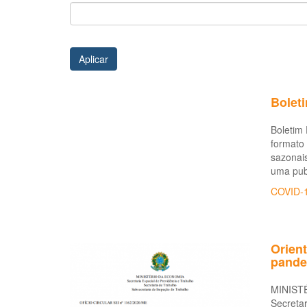
Aplicar
Boleti
Boletim 
formato
sazonais
uma publ
COVID-
Orien
pande
MINIST
Secretar