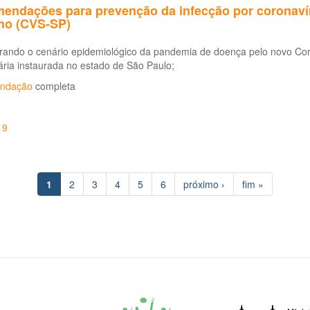
endações para prevenção da infecção por coronaví
lho (CVS-SP)
rando o cenário epidemiológico da pandemia de doença pelo novo Coro
ria instaurada no estado de São Paulo;
ndação
completa
19
1
2
3
4
5
6
próximo ›
fim »