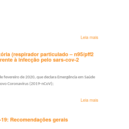
Ministério
da
Saúde
Leia mais
sobre
Orientações
gerais
ria (respirador particulado – n95/pff2
aos
erente à infecção pelo sars-cov-2
trabalhadores
e
empregadores
do
 fevereiro de 2020, que declara Emergência em Saúde
setor
 novo Coronavírus (2019-nCoV);
de
telesserviços
Leia mais
sobre
em
Orientações
razão
sobre
da
o
pandemia
-19: Recomendações gerais
uso
da
de