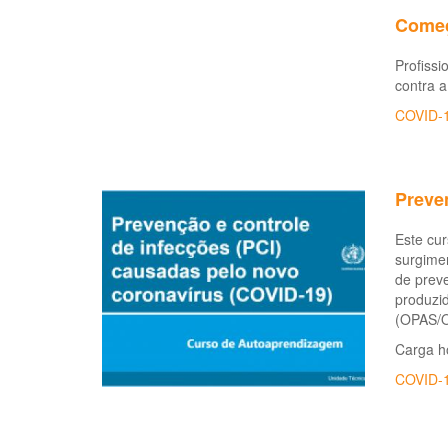
Começa
Profissi
contra a
COVID-
Preve
Este cu
surgime
de preve
produzi
(OPAS/OM
Carga ho
COVID-