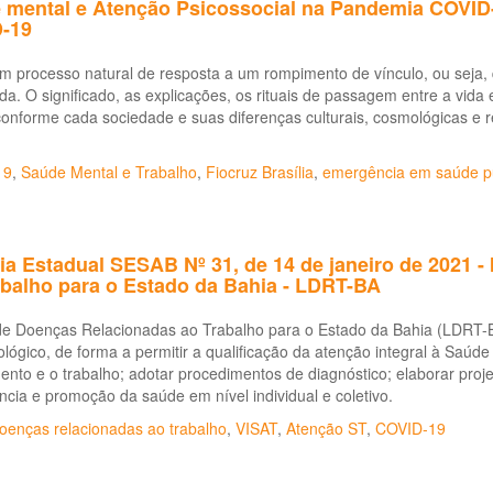
 mental e Atenção Psicossocial na Pandemia COVID-
-19
m processo natural de resposta a um rompimento de vínculo, ou seja,
da. O significado, as explicações, os rituais de passagem entre a vid
onforme cada sociedade e suas diferenças culturais, cosmológicas e 
19
,
Saúde Mental e Trabalho
,
Fiocruz Brasília
,
emergência em saúde p
ia Estadual SESAB Nº 31, de 14 de janeiro de 2021 - 
abalho para o Estado da Bahia - LDRT-BA
de Doenças Relacionadas ao Trabalho para o Estado da Bahia (LDRT-BA)
lógico, de forma a permitir a qualificação da atenção integral à Saúde 
nto e o trabalho; adotar procedimentos de diagnóstico; elaborar proje
ância e promoção da saúde em nível individual e coletivo.
oenças relacionadas ao trabalho
,
VISAT
,
Atenção ST
,
COVID-19