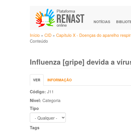
Pular
para
o
NOTÍCIAS
BIBLIO
conteúdo
Você
principal
Início
»
CID
»
Capítulo X - Doenças do aparelho respir
está
Conteúdo
aqui
Influenza [gripe] devida a víru
Abas
VER
(ABA
INFORMAÇÃO
primárias
ATIVA)
Código:
J11
Nível:
Categoria
Tipo
Tags