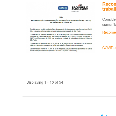
Recom
traba
Conside
comunitá
Recome
COVID-
Displaying 1 - 10 of 54