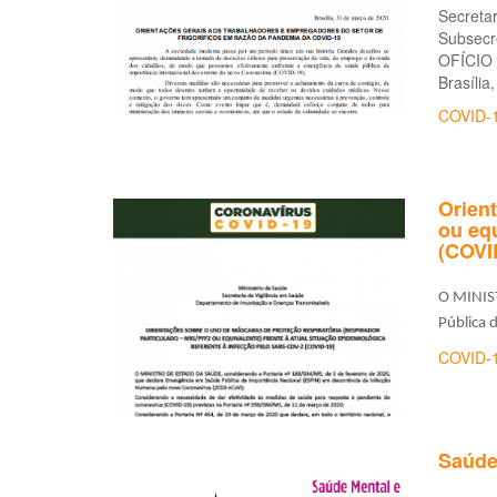
Secretar
Subsecr
OFÍCIO 
Brasília
COVID-
Orient
ou equ
(COVI
O MINIST
Pública 
COVID-
Saúde