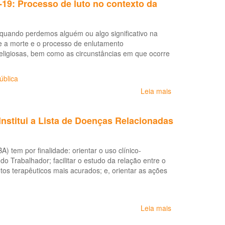
19: Processo de luto no contexto da
aos
(COVID-
trabalhadores
19)
e
 quando perdemos alguém ou algo significativo na
empregadores
a e a morte e o processo de enlutamento
em
religiosas, bem como as circunstâncias em que ocorre
razão
da
pandemia
ública
da
Leia mais
sobre
COVID-
Saúde
19
mental
Institui a Lista de Doenças Relacionadas
e
Atenção
Psicossocial
 tem por finalidade: orientar o uso clínico-
na
do Trabalhador; facilitar o estudo da relação entre o
Pandemia
tos terapêuticos mais acurados; e, orientar as ações
COVID-
19:
Processo
de
Leia mais
sobre
luto
Portaria
no