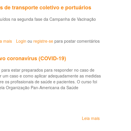
Estadual
contexto
 de transporte coletivo e portuários
SESAB
da
Nº
COVID-
ncluídos na segunda fase da Campanha de Vacinação
31,
19
de
14
de
ia mais
sobre
Login
ou
registre-se
para postar comentários
janeiro
Começa
de
dia
2021
ovo coronavírus (COVID-19)
16
-
a
Institui
r para estar preparados para responder no caso de
vacinação
a
icar um caso e como aplicar adequadamente as medidas
para
Lista
e os profissionais de saúde e pacientes. O curso foi
caminhoneiros,
de
pela Organização Pan-Americana da Saúde
motoristas
Doenças
de
Relacionadas
transporte
ao
coletivo
Trabalho
e
para
portuários
Leia mais
sobre
o
Prevenção
Estado
e
da