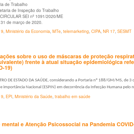
ia de Trabalho
etaria de Inspeção do Trabalho
CIRCULAR SEI nº 1091/2020/ME
, 31 de março de 2020.
19
,
Ministério da Economia
,
MTe
,
telemarketing
,
CIPA
,
NR 17
,
SESMT
ações sobre o uso de máscaras de proteção respirató
ivalente) frente à atual situação epidemiológica ref
D-19)
RO DE ESTADO DA SAÚDE, considerando a Portaria nº 188/GM/MS, de 3 de
de importância Nacional (ESPIN) em decorrência da Infecção Humana pelo
19
,
EPI
,
Ministério da Saúde
,
trabalho em saúde
 mental e Atenção Psicossocial na Pandemia COVID