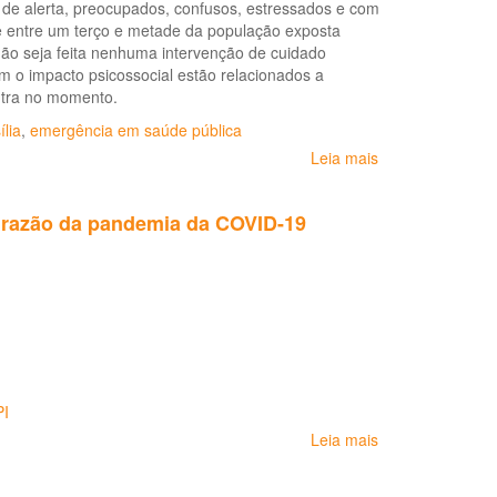
COVID-
e alerta, preocupados, confusos, estressados e com
máscaras
19
ue entre um terço e metade da população exposta
de
não seja feita nenhuma intervenção de cuidado
proteção
m o impacto psicossocial estão relacionados a
respiratória
ntra no momento.
(respirador
ília
,
emergência em saúde pública
particulado
–
Leia mais
sobre
n95/pff2
Saúde
ou
mental
 razão da pandemia da COVID-19
equivalente)
e
frente
Atenção
à
Psicossocial
atual
na
situação
Pandemia
epidemiológica
COVID-
referente
19:
à
Recomendações
infecção
gerais
PI
pelo
Leia mais
sobre
sars-
Orientações
cov-
gerais
2