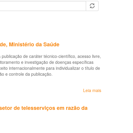
de, Ministério da Saúde
ublicação de caráter técnico-científico, acesso livre,
itoramento e investigação de doenças específicas
to internacionalmente para individualizar o título de
ção e controle da publicação.
Leia mais
sobre
Boletins
epidemiológicos:
etor de telesserviços em razão da
Secretaria
de
Vigilância
em
Saúde,