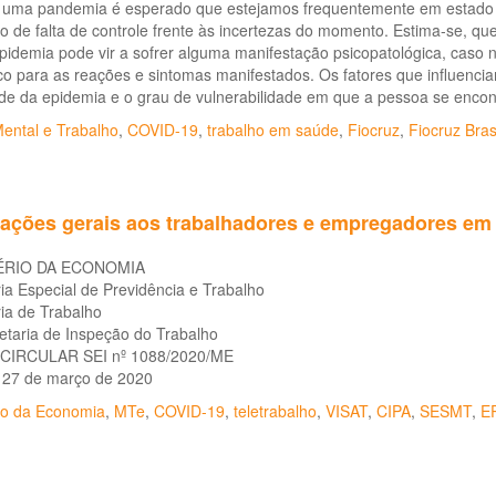
 uma pandemia é esperado que estejamos frequentemente em estado d
 de falta de controle frente às incertezas do momento. Estima-se, q
idemia pode vir a sofrer alguma manifestação psicopatológica, caso 
co para as reações e sintomas manifestados. Os fatores que influencia
de da epidemia e o grau de vulnerabilidade em que a pessoa se enco
ental e Trabalho
,
COVID-19
,
trabalho em saúde
,
Fiocruz
,
Fiocruz Bras
tações gerais aos trabalhadores e empregadores em
ÉRIO DA ECONOMIA
ia Especial de Previdência e Trabalho
ia de Trabalho
etaria de Inspeção do Trabalho
CIRCULAR SEI nº 1088/2020/ME
, 27 de março de 2020
rio da Economia
,
MTe
,
COVID-19
,
teletrabalho
,
VISAT
,
CIPA
,
SESMT
,
E