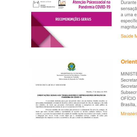
Durante
sensação
a uma ep
específi
magnitu
Saúde M
Orien
MINIST
Secretar
Secretar
Subsecr
OFÍCIO 
Brasília
Ministé