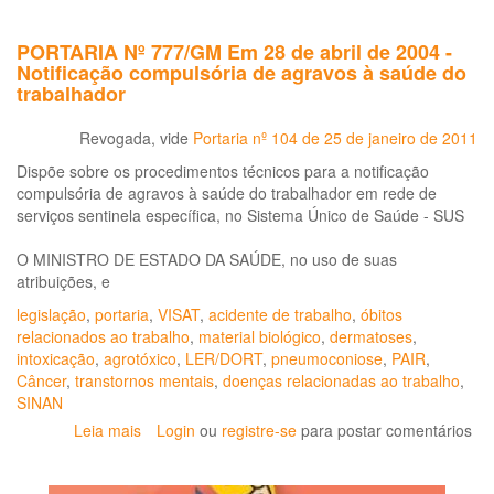
Câmara
das
Hoje
intoxicações
PORTARIA Nº 777/GM Em 28 de abril de 2004 -
[17/09/2014]
por
Notificação compulsória de agravos à saúde do
13h
agrotóxicos
trabalhador
discute
uso
Revogada, vide
Portaria nº 104 de 25 de janeiro de 2011
de
agrotóxicos
Dispõe sobre os procedimentos técnicos para a notificação
no
compulsória de agravos à saúde do trabalhador em rede de
Brasil
serviços sentinela específica, no Sistema Único de Saúde - SUS
O MINISTRO DE ESTADO DA SAÚDE, no uso de suas
atribuições, e
legislação
,
portaria
,
VISAT
,
acidente de trabalho
,
óbitos
relacionados ao trabalho
,
material biológico
,
dermatoses
,
intoxicação
,
agrotóxico
,
LER/DORT
,
pneumoconiose
,
PAIR
,
Câncer
,
transtornos mentais
,
doenças relacionadas ao trabalho
,
SINAN
Leia mais
sobre
Login
ou
registre-se
para postar comentários
PORTARIA
Nº