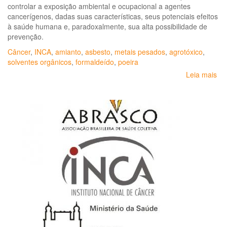
controlar a exposição ambiental e ocupacional a agentes
cancerígenos, dadas suas características, seus potenciais efeitos
à saúde humana e, paradoxalmente, sua alta possibilidade de
prevenção.
Câncer
,
INCA
,
amianto
,
asbesto
,
metais pesados
,
agrotóxico
,
solventes orgânicos
,
formaldeído
,
poeira
Leia mais
so
Dir
pa
a
vig
do
câ
re
ao
tra
e
ao
am