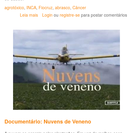
agrotóxico
,
INCA
,
Fiocruz
,
abrasco
,
Câncer
Leia mais
sobre
Login
ou
registre-se
para postar comentários
Uma
verdade
cientificamente
comprovada:
os
agrotóxicos
fazem
mal
à
saúde
das
pessoas
e
ao
meio
ambiente
Documentário: Nuvens de Veneno