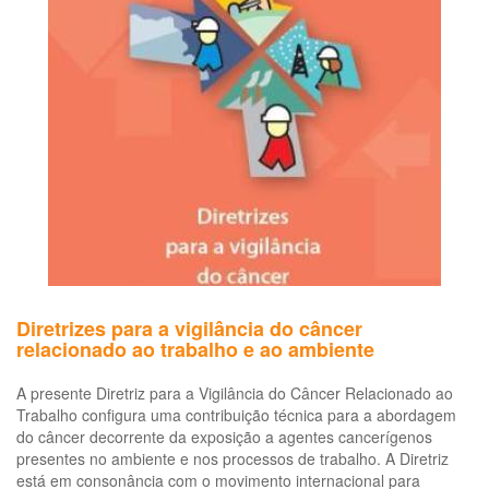
777/GM
Em
28
de
abril
de
2004
-
Notificação
compulsória
de
agravos
à
saúde
do
Diretrizes para a vigilância do câncer
trabalhador
relacionado ao trabalho e ao ambiente
A presente Diretriz para a Vigilância do Câncer Relacionado ao
Trabalho configura uma contribuição técnica para a abordagem
do câncer decorrente da exposição a agentes cancerígenos
presentes no ambiente e nos processos de trabalho. A Diretriz
está em consonância com o movimento internacional para