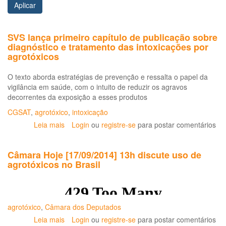
Aplicar
SVS lança primeiro capítulo de publicação sobre
diagnóstico e tratamento das intoxicações por
agrotóxicos
O texto aborda estratégias de prevenção e ressalta o papel da
vigilância em saúde, com o intuito de reduzir os agravos
decorrentes da exposição a esses produtos
CGSAT
,
agrotóxico
,
intoxicação
Leia mais
sobre
Login
ou
registre-se
para postar comentários
SVS
lança
Câmara Hoje [17/09/2014] 13h discute uso de
primeiro
agrotóxicos no Brasil
capítulo
de
publicação
sobre
diagnóstico
agrotóxico
,
Câmara dos Deputados
e
Leia mais
sobre
Login
ou
registre-se
para postar comentários
tratamento