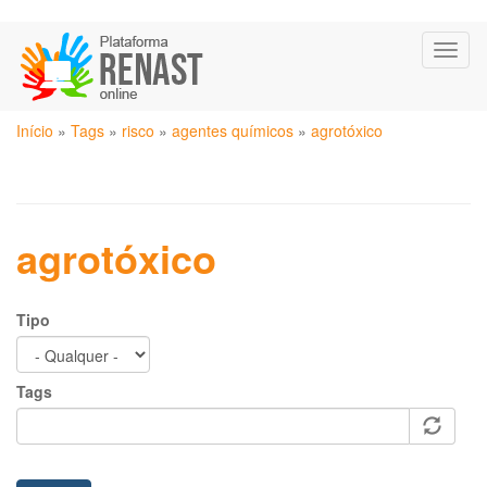
Pular
Toggl
para
naviga
o
conteúdo
Você
principal
Início
»
Tags
»
risco
»
agentes químicos
»
agrotóxico
está
aqui
agrotóxico
Tipo
Tags