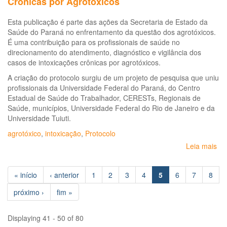
Crônicas por Agrotóxicos
Esta publicação é parte das ações da Secretaria de Estado da
Saúde do Paraná no enfrentamento da questão dos agrotóxicos.
É uma contribuição para os profissionais de saúde no
direcionamento do atendimento, diagnóstico e vigilância dos
casos de intoxicações crônicas por agrotóxicos.
A criação do protocolo surgiu de um projeto de pesquisa que uniu
profissionais da Universidade Federal do Paraná, do Centro
Estadual de Saúde do Trabalhador, CERESTs, Regionais de
Saúde, municípios, Universidade Federal do Rio de Janeiro e da
Universidade Tuiuti.
agrotóxico
,
intoxicação
,
Protocolo
Leia mais
so
Pro
de
« início
‹ anterior
1
2
3
4
5
6
7
8
Av
da
próximo ›
fim »
Int
Cr
po
Displaying 41 - 50 of 80