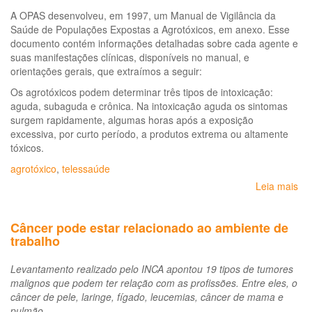
A OPAS desenvolveu, em 1997, um Manual de Vigilância da
Saúde de Populações Expostas a Agrotóxicos, em anexo. Esse
documento contém informações detalhadas sobre cada agente e
suas manifestações clínicas, disponíveis no manual, e
orientações gerais, que extraímos a seguir:
Os agrotóxicos podem determinar três tipos de intoxicação:
aguda, subaguda e crônica. Na intoxicação aguda os sintomas
surgem rapidamente, algumas horas após a exposição
excessiva, por curto período, a produtos extrema ou altamente
tóxicos.
agrotóxico
,
telessaúde
Leia mais
so
Exi
al
Câncer pode estar relacionado ao ambiente de
ma
trabalho
co
or
Levantamento realizado pelo INCA apontou 19 tipos de tumores
qu
malignos que podem ter relação com as profissões. Entre eles, o
à
câncer de pele, laringe, fígado, leucemias, câncer de mama e
ex
pulmão.
a