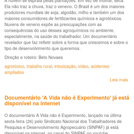
A nuvem se espraia pelas plantações. Em vez de molhar, seca.
Ela não traz a chuva, traz o veneno. O Brasil é um dos maiores
produtores mundiais de soja, algodão, milho e também um dos
maiores consumidores de fertilizantes químicos e agrotóxicos.
Nuvens de veneno expõe as preocupações com as
consequências do uso desses agroquímicos no ambiente,
especialmente, na saúde do trabalhador. Um documentário
revelador que faz refletir sobre a forma que crescemos e sobre o
tipo de desenvolvimento que queremos.
Direção e roteiro: Beto Novaes
agrotóxico
,
trabalho rural
,
intoxicação
,
vídeo
,
acidentes
ampliados
Leia mais
so
Do
Nu
Documentário 'A Vida não é Experimento' já está
de
disponível na internet
Ve
O documentário A Vida não é Experimento, lançado na última
sexta-feira (26) pelo Sindicato Nacional dos Trabalhadores de
Pesquisa e Desenvolvimento Agropecuário (SINPAF) já está
disponível na internet, no canal do SINPAF no youtube.