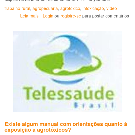
trabalho rural
,
agropecuária
,
agrotóxico
,
intoxicação
,
vídeo
Leia mais
sobre
Login
ou
registre-se
para postar comentários
Documentário
'A
Vida
não
é
Experimento'
já
está
disponível
na
internet
Existe algum manual com orientações quanto à
exposição a agrotóxicos?