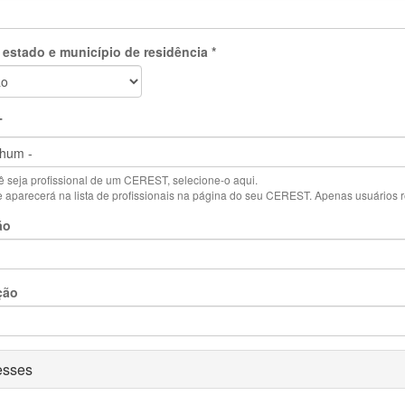
 estado e município de residência
*
T
 seja profissional de um CEREST, selecione-o aqui.
aparecerá na lista de profissionais na página do seu CEREST. Apenas usuários reg
ão
ção
ar
esses