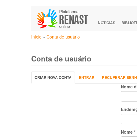
Pular
para
o
NOTÍCIAS
BIBLIO
conteúdo
Você
principal
Início
»
Conta de usuário
está
aqui
Conta de usuário
Abas
CRIAR NOVA CONTA
(ABA
ENTRAR
RECUPERAR SEN
primárias
ATIVA)
Nome d
Endereç
Nome
*