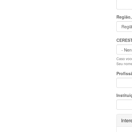
Região,
CERES
Caso você
Seu nome 
Profiss
Institui
Ocult
Inter