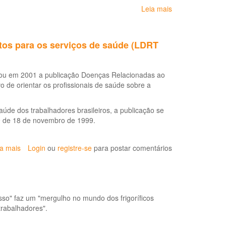
Leia mais
sobre
Protocolo
de
Complexidade
tos para os serviços de saúde (LDRT
Diferenciada:
Dor
Relacionada
itou em 2001 a publicação Doenças Relacionadas ao
ao
 de orientar os profissionais de saúde sobre a
Trabalho
úde dos trabalhadores brasileiros, a publicação se
39 de 18 de novembro de 1999.
ia mais
sobre
Login
ou
registre-se
para postar comentários
Doenças
relacionadas
ao
trabalho:
sso" faz um "mergulho no mundo dos frigoríficos
manual
trabalhadores".
de
procedimentos