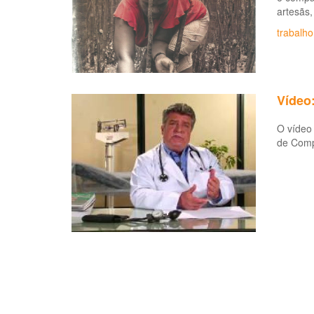
artesãs,
trabalho
Vídeo
O vídeo 
de Comp