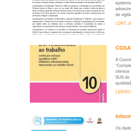
epidemio
adoecime
de vigil
LDRT
,
d
CGSAT
A Coord
“Complex
oferece 
SUS de 
qualidad
LER/DO
Inform
Os dados