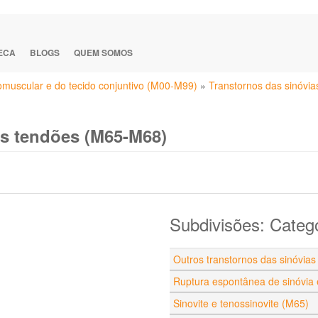
TECA
BLOGS
QUEM SOMOS
eomuscular e do tecido conjuntivo (M00-M99)
»
Transtornos das sinóvi
os tendões (M65-M68)
Subdivisões: Categ
Outros transtornos das sinóvia
Ruptura espontânea de sinóvia
Sinovite e tenossinovite (M65)