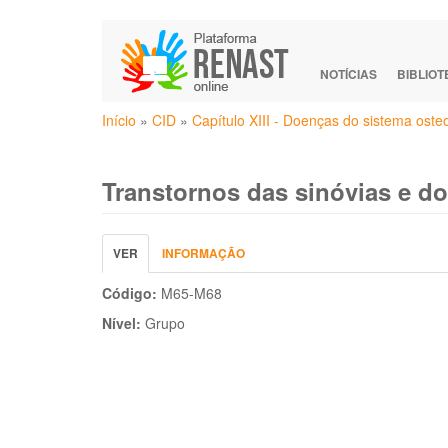
Pular
para
o
NOTÍCIAS
BIBLIO
conteúdo
Você
principal
Início
»
CID
»
Capítulo XIII - Doenças do sistema ost
está
aqui
Transtornos das sinóvias e d
Abas
VER
(ABA
INFORMAÇÃO
primárias
ATIVA)
Código:
M65-M68
Nível:
Grupo