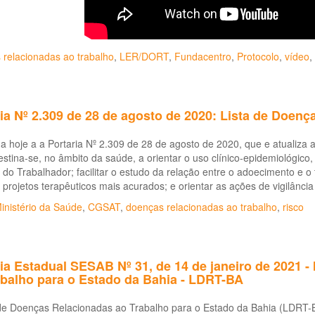
 relacionadas ao trabalho
,
LER/DORT
,
Fundacentro
,
Protocolo
,
vídeo
,
ia Nº 2.309 de 28 de agosto de 2020: Lista de Doenç
a hoje a a Portaria Nº 2.309 de 28 de agosto de 2020, que e atualiza
destina-se, no âmbito da saúde, a orientar o uso clínico-epidemiológico,
do Trabalhador; facilitar o estudo da relação entre o adoecimento e o
 projetos terapêuticos mais acurados; e orientar as ações de vigilância
inistério da Saúde
,
CGSAT
,
doenças relacionadas ao trabalho
,
risco
ia Estadual SESAB Nº 31, de 14 de janeiro de 2021 - 
abalho para o Estado da Bahia - LDRT-BA
de Doenças Relacionadas ao Trabalho para o Estado da Bahia (LDRT-BA)