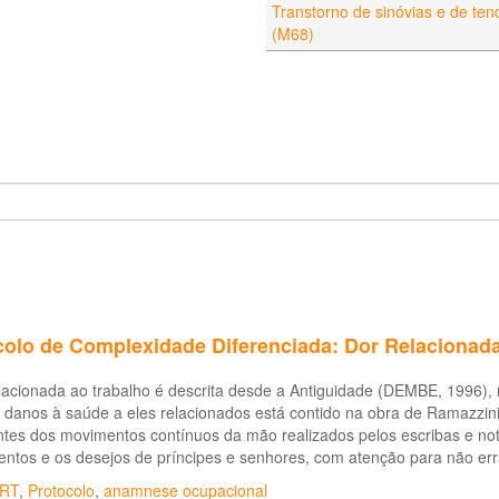
Transtorno de sinóvias e de te
(M68)
colo de Complexidade Diferenciada: Dor Relacionada
lacionada ao trabalho é descrita desde a Antiguidade (DEMBE, 1996), m
e danos à saúde a eles relacionados está contido na obra de Ramazzin
tes dos movimentos contínuos da mão realizados pelos escribas e not
ntos e os desejos de príncipes e senhores, com atenção para não err
RT
,
Protocolo
,
anamnese ocupacional