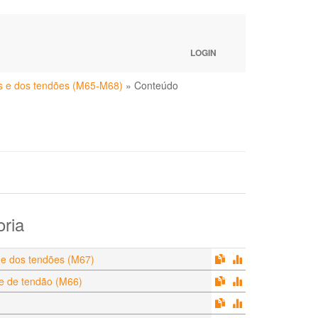
LOGIN
as e dos tendões (M65-M68)
»
Conteúdo
oria
s e dos tendões (M67)
 e de tendão (M66)