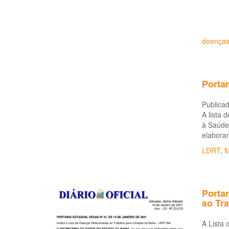
doenças
Portar
Publicad
A lista 
à Saúde 
elaborar
LDRT
,
M
Portar
ao Tr
A Lista 