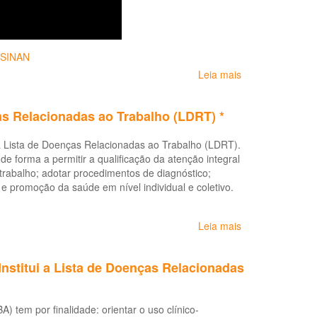
SINAN
Leia mais
sobre
Vídeo:
Protocolo
as Relacionadas ao Trabalho (LDRT) *
de
Complexidade
 a Lista de Doenças Relacionadas ao Trabalho (LDRT).
Diferenciada
 de forma a permitir a qualificação da atenção integral
-
 trabalho; adotar procedimentos de diagnóstico;
LER/DORT
 e promoção da saúde em nível individual e coletivo.
Leia mais
sobre
Portaria
Nº
Institui a Lista de Doenças Relacionadas
2.309
de
28
 tem por finalidade: orientar o uso clínico-
de