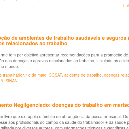
Le
ção de ambientes de trabalho saudáveis e seguros 
os relacionados ao trabalho
forme tem por objetivo apresentar recomendações para a promoção de 
o das doenças e agravos relacionados ao trabalho, incluindo os acid
 no mundo.
o trabalhador
,
1o de maio
,
CGSAT
,
acidente de trabalho
,
doenças relac
19
,
SINAN
mento Negligenciado: doenças do trabalho em marisq
m livro que extrapola o âmbito de abrangência da pesca artesanal. Os
esse aos profissionais do campo da saúde do trabalhador e da saúde 
tilhada por diversos autores, com informações técnicas e científicas e