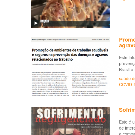
Promo
agrav
Este in
prevençã
Brasil e
saúde d
COVID-
Sofri
Este é u
de inter
e compar