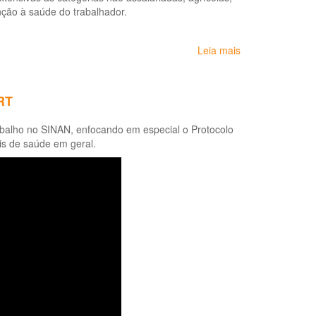
enção à saúde do trabalhador.
na
prevenção
das
Leia mais
sobre
doenças
Sofrimento
e
Negligenciado:
agravos relacio
doenças
ao
RT
do
trabalho
trabalho
rabalho no SINAN, enfocando em especial o Protocolo
em
is de saúde em geral.
marisqueiras
e
pescadores
artesanais