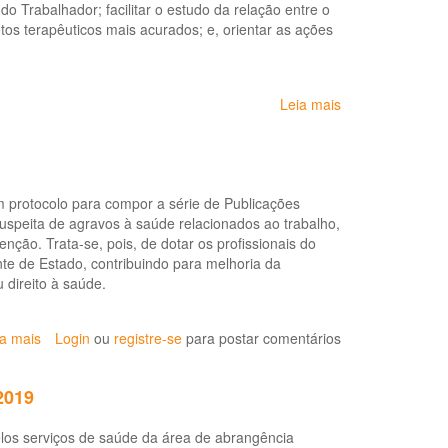
do Trabalhador; facilitar o estudo da relação entre o
agosto
tos terapêuticos mais acurados; e, orientar as ações
de
2020:
Lista
de
Leia mais
sobre
Doenças
Portaria
Relacionadas
Estadual
ao
SESAB
Trabalho
Nº
(LDRT)
rotocolo para compor a série de Publicações
31,
*
uspeita de agravos à saúde relacionados ao trabalho,
de
ção. Trata-se, pois, de dotar os profissionais do
14
e de Estado, contribuindo para melhoria da
de
u direito à saúde.
janeiro
de
2021
ia mais
sobre
Login
ou
registre-se
para postar comentários
-
CGSAT
Institui
lança
a
2019
protocolo
Lista
sobre
de
pelos serviços de saúde da área de abrangência
dor
Doenças