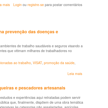
para
ia mais
sobre
Login
ou
registre-se
para postar comentários
os
Carne,
serviços
Osso:
de
documentário
saúde
sobre
(LDRT
trabalho
1999)
na prevenção das doenças e
em
frigoríficos
ambientes de trabalho saudáveis e seguros visando a
entes que vitimam milhares de trabalhadores no
ionadas ao trabalho
,
VISAT
,
promoção da saúde
,
Leia mais
sobre
Promoção
de
ueiras e pescadores artesanais
ambientes
de
 estudos e experiências aqui retratadas podem servir
trabalho
pública que, finalmente, dispõem de uma obra temática
saudáveis e
xtensivas às categorias não assalariadas, agrícolas,
seguros