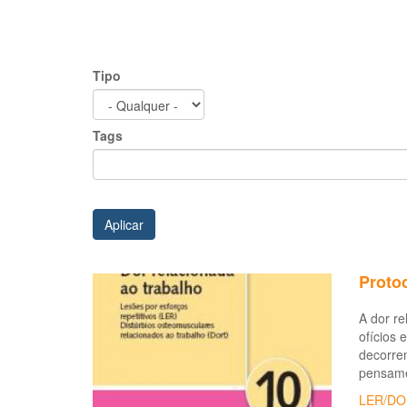
Tipo
Tags
Aplicar
Proto
A dor re
ofícios 
decorren
pensame
LER/DO