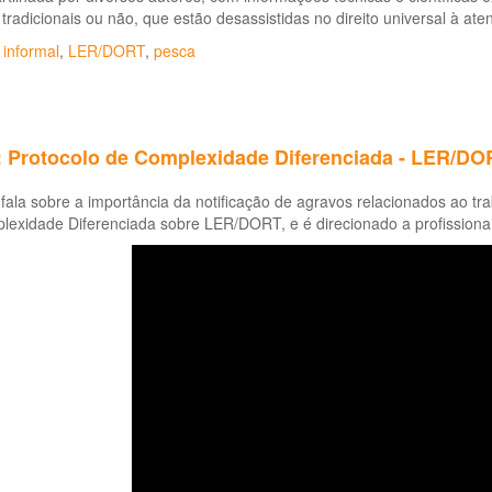
 tradicionais ou não, que estão desassistidas no direito universal à at
 informal
,
LER/DORT
,
pesca
: Protocolo de Complexidade Diferenciada - LER/DO
fala sobre a importância da notificação de agravos relacionados ao t
lexidade Diferenciada sobre LER/DORT, e é direcionado a profissiona