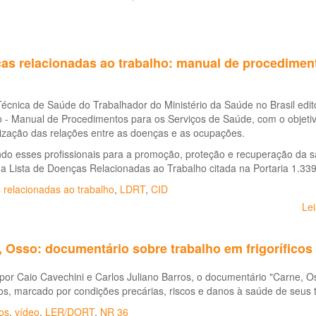
as relacionadas ao trabalho: manual de procedimen
Técnica de Saúde do Trabalhador do Ministério da Saúde no Brasil ed
 - Manual de Procedimentos para os Serviços de Saúde, com o objetivo
ização das relações entre as doenças e as ocupações.
do esses profissionais para a promoção, proteção e recuperação da sa
na Lista de Doenças Relacionadas ao Trabalho citada na Portaria 1.3
 relacionadas ao trabalho
,
LDRT
,
CID
Le
 Osso: documentário sobre trabalho em frigoríficos
 por Caio Cavechini e Carlos Juliano Barros, o documentário "Carne, O
ros, marcado por condições precárias, riscos e danos à saúde de seus 
cos
,
vídeo
,
LER/DORT
,
NR 36