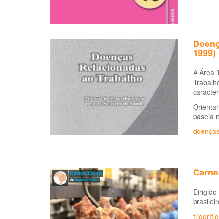
Doenç
1999)
A Área 
Trabalho
caracter
Orientan
baseia 
doenças
Carne,
Dirigido
brasilei
frigorífi