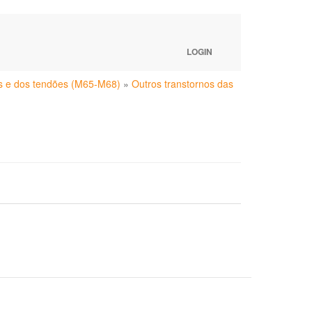
LOGIN
as e dos tendões (M65-M68)
»
Outros transtornos das