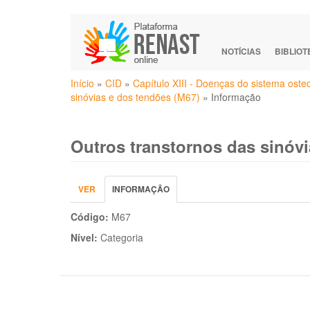
Pular
para
o
NOTÍCIAS
BIBLIO
conteúdo
Você
principal
Início
»
CID
»
Capítulo XIII - Doenças do sistema ost
está
sinóvias e dos tendões (M67)
»
Informação
aqui
Outros transtornos das sinóvi
Abas
VER
INFORMAÇÃO
(ABA
primárias
ATIVA)
Código:
M67
Nível:
Categoria