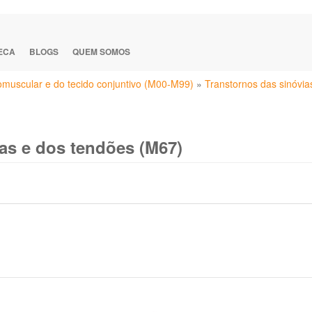
TECA
BLOGS
QUEM SOMOS
eomuscular e do tecido conjuntivo (M00-M99)
»
Transtornos das sinóvi
as e dos tendões (M67)