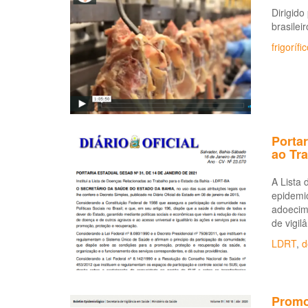
Dirigido
brasilei
frigorífi
Portar
ao Tr
A Lista 
epidemio
adoecime
de vigil
LDRT
,
d
Promo