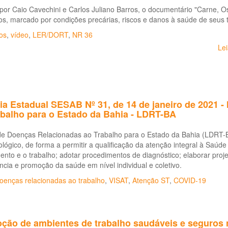
 por Caio Cavechini e Carlos Juliano Barros, o documentário "Carne, O
ros, marcado por condições precárias, riscos e danos à saúde de seus 
cos
,
vídeo
,
LER/DORT
,
NR 36
Le
ia Estadual SESAB Nº 31, de 14 de janeiro de 2021 - 
abalho para o Estado da Bahia - LDRT-BA
de Doenças Relacionadas ao Trabalho para o Estado da Bahia (LDRT-BA)
lógico, de forma a permitir a qualificação da atenção integral à Saúde 
nto e o trabalho; adotar procedimentos de diagnóstico; elaborar proje
ância e promoção da saúde em nível individual e coletivo.
oenças relacionadas ao trabalho
,
VISAT
,
Atenção ST
,
COVID-19
ção de ambientes de trabalho saudáveis e seguros 