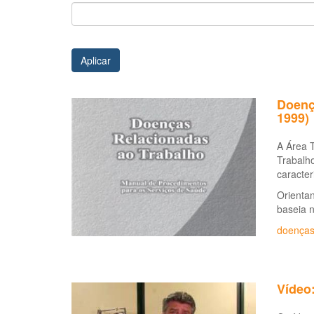
Aplicar
Doenç
1999)
A Área 
Trabalho
caracter
Orientan
baseia 
doenças
Vídeo