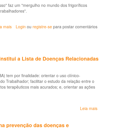
sso" faz um "mergulho no mundo dos frigoríficos
28
trabalhadores".
de
agosto
de
ia mais
sobre
Login
ou
registre-se
para postar comentários
2020:
Carne,
Lista
Osso:
de
documentário
Doenças
sobre
Relacionadas
trabalho
ao
Institui a Lista de Doenças Relacionadas
em
Trabalho
frigoríficos
(LDRT)
*
 tem por finalidade: orientar o uso clínico-
do Trabalhador; facilitar o estudo da relação entre o
tos terapêuticos mais acurados; e, orientar as ações
Leia mais
sobre
Portaria
Estadual
na prevenção das doenças e
SESAB