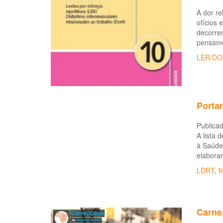
A dor re
ofícios 
decorren
pensame
LER/DO
Portar
Publicad
A lista 
à Saúde 
elaborar
LDRT
,
M
Carne,