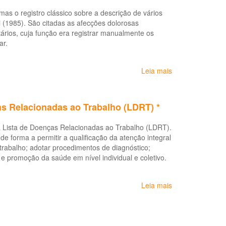
Complexidade
as o registro clássico sobre a descrição de vários
Diferenciada
i (1985). São citadas as afecções dolorosas
-
ários, cuja função era registrar manualmente os
LER/DORT
ar.
Leia mais
sobre
Protocolo
de
Complexidade
as Relacionadas ao Trabalho (LDRT) *
Diferenciada:
Dor
 a Lista de Doenças Relacionadas ao Trabalho (LDRT).
Relacionada
 de forma a permitir a qualificação da atenção integral
ao
 trabalho; adotar procedimentos de diagnóstico;
Trabalho
 e promoção da saúde em nível individual e coletivo.
Leia mais
sobre
Portaria
Nº
2.309
de