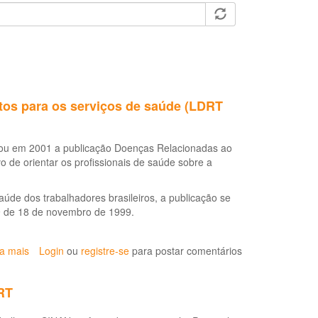
tos para os serviços de saúde (LDRT
itou em 2001 a publicação Doenças Relacionadas ao
 de orientar os profissionais de saúde sobre a
úde dos trabalhadores brasileiros, a publicação se
39 de 18 de novembro de 1999.
ia mais
sobre
Login
ou
registre-se
para postar comentários
Doenças
relacionadas
RT
ao
trabalho: