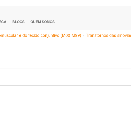
TECA
BLOGS
QUEM SOMOS
eomuscular e do tecido conjuntivo (M00-M99)
»
Transtornos das sinóvi