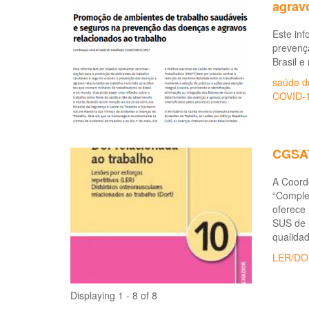
agrav
Este in
prevençã
Brasil e
saúde d
COVID-
CGSAT
A Coord
“Complex
oferece 
SUS de 
qualidad
LER/DO
Displaying 1 - 8 of 8