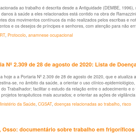
lacionada ao trabalho é descrita desde a Antiguidade (DEMBE, 1996), m
e danos à saúde a eles relacionados está contido na obra de Ramazzin
tes dos movimentos contínuos da mão realizados pelos escribas e not
ntos e os desejos de príncipes e senhores, com atenção para não err
RT
,
Protocolo
,
anamnese ocupacional
ia Nº 2.309 de 28 de agosto de 2020: Lista de Doenç
a hoje a a Portaria Nº 2.309 de 28 de agosto de 2020, que e atualiza
destina-se, no âmbito da saúde, a orientar o uso clínico-epidemiológico,
do Trabalhador; facilitar o estudo da relação entre o adoecimento e o
 projetos terapêuticos mais acurados; e orientar as ações de vigilância
inistério da Saúde
,
CGSAT
,
doenças relacionadas ao trabalho
,
risco
 Osso: documentário sobre trabalho em frigoríficos