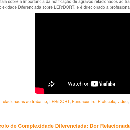
fala sobre a importância da notificação de agravos relacionados ao t
lexidade Diferenciada sobre LER/DORT, e é direcionado a profissiona
 relacionadas ao trabalho
,
LER/DORT
,
Fundacentro
,
Protocolo
,
vídeo
,
colo de Complexidade Diferenciada: Dor Relacionada