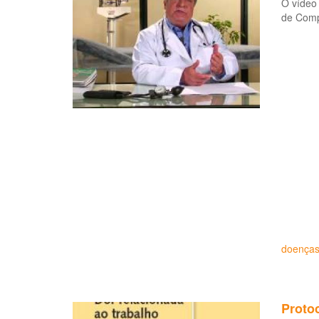
O vídeo 
de Comp
doenças
Proto