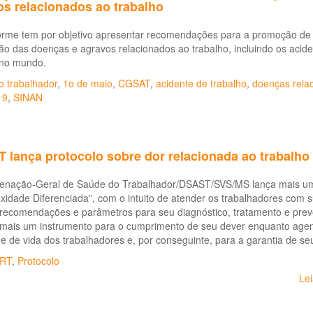
os relacionados ao trabalho
forme tem por objetivo apresentar recomendações para a promoção de 
o das doenças e agravos relacionados ao trabalho, incluindo os acid
 no mundo.
o trabalhador
,
1o de maio
,
CGSAT
,
acidente de trabalho
,
doenças relac
19
,
SINAN
 lança protocolo sobre dor relacionada ao trabalho
enação-Geral de Saúde do Trabalhador/DSAST/SVS/MS lança mais um p
idade Diferenciada”, com o intuito de atender os trabalhadores com s
recomendações e parâmetros para seu diagnóstico, tratamento e preven
mais um instrumento para o cumprimento de seu dever enquanto agent
e de vida dos trabalhadores e, por conseguinte, para a garantia de se
RT
,
Protocolo
Le