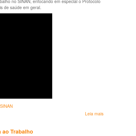
rabalho no SINAN, enfocando em especial o Protocolo
manual
is de saúde em geral.
de
procedimentos
para
os
serviços
de
saúde
(LDRT
1999)
SINAN
Leia mais
sobre
Vídeo:
Protocolo
 ao Trabalho
de