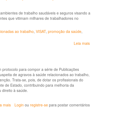
Nº
31,
ambientes de trabalho saudáveis e seguros visando a
de
entes que vitimam milhares de trabalhadores no
14
de
janeiro
ionadas ao trabalho
,
VISAT
,
promoção da saúde
,
de
2021
Leia mais
sobre
-
Promoção
Institui
de
a
ambientes
Lista
de
de
rotocolo para compor a série de Publicações
trabalho
Doenças
uspeita de agravos à saúde relacionados ao trabalho,
saudáveis e
Relacionadas
ção. Trata-se, pois, de dotar os profissionais do
seguros
ao
e de Estado, contribuindo para melhoria da
na
Trabalho
u direito à saúde.
prevenção
para
das
o
doenças
Estado
ia mais
sobre
Login
ou
registre-se
para postar comentários
e
da
CGSAT
agravos relacio
Bahia
lança
ao