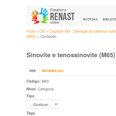
Pular
para
o
NOTÍCIAS
BIBLIO
conteúdo
Você
principal
Início
»
CID
»
Capítulo XIII - Doenças do sistema ost
está
(M65)
»
Conteúdo
aqui
Sinovite e tenossinovite (M65)
Abas
VER
(ABA
INFORMAÇÃO
primárias
ATIVA)
Código:
M65
Nível:
Categoria
Tipo
Tags