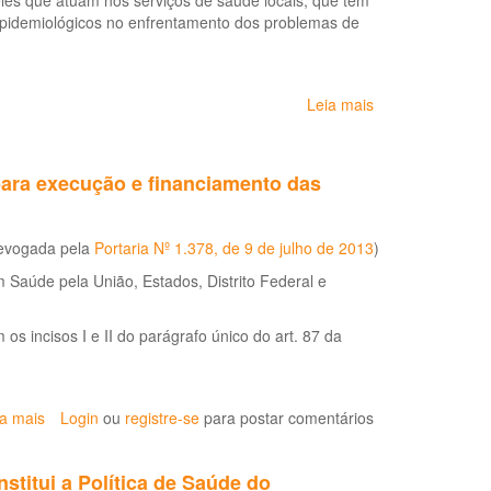
eles que atuam nos serviços de saúde locais, que tem
para
Atenção
epidemiológicos no enfrentamento dos problemas de
a
Primária
vigilância
à
em
Saúde
saúde
Leia mais
sobre
do
Módulos
trabalhador
de
Princípios
 para execução e financiamento das
de
Epidemiologia
para
evogada pela
Portaria Nº 1.378, de 9 de julho de 2013
)
o
Controle
 Saúde pela União, Estados, Distrito Federal e
de
Enfermidades
incisos I e II do parágrafo único do art. 87 da
ia mais
sobre
Login
ou
registre-se
para postar comentários
Portaria
Nº
stitui a Política de Saúde do
3.252,