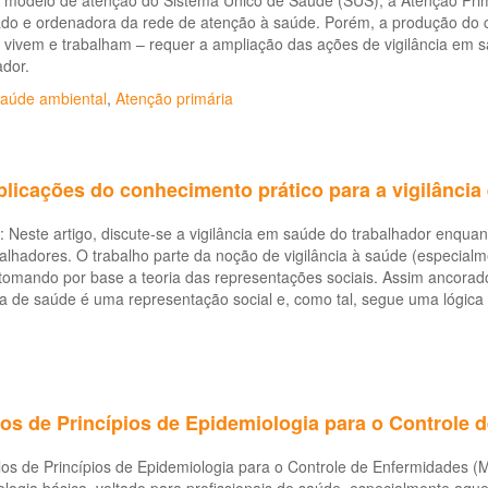
l modelo de atenção do Sistema Único de Saúde (SUS), a Atenção Pri
ado e ordenadora da rede de atenção à saúde. Porém, a produção do c
 vivem e trabalham – requer a ampliação das ações de vigilância em 
dor.
aúde ambiental
,
Atenção primária
plicações do conhecimento prático para a vigilância
 Neste artigo, discute-se a vigilância em saúde do trabalhador enqu
alhadores. O trabalho parte da noção de vigilância à saúde (especia
 tomando por base a teoria das representações sociais. Assim ancora
 de saúde é uma representação social e, como tal, segue uma lógica p
os de Princípios de Epidemiologia para o Controle 
os de Princípios de Epidemiologia para o Controle de Enfermidades 