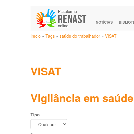
Pular
para
o
NOTÍCIAS
BIBLIO
conteúdo
Você
principal
Início
»
Tags
»
saúde do trabalhador
»
VISAT
está
aqui
VISAT
Vigilância em saúde
Tipo