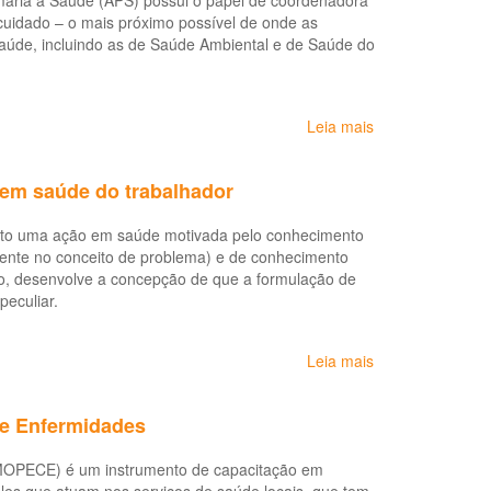
mária à Saúde (APS) possui o papel de coordenadora
do
uidado – o mais próximo possível de onde as
trabalho
saúde, incluindo as de Saúde Ambiental e de Saúde do
Leia mais
sobre
Desafios
para
 em saúde do trabalhador
a
construção
anto uma ação em saúde motivada pelo conhecimento
cotidiana
lmente no conceito de problema) e de conhecimento
da
do, desenvolve a concepção de que a formulação de
Vigilância
eculiar.
em
Saúde
Ambiental
Leia mais
sobre
e
As
em
implicações
Saúde
de Enfermidades
do
do
conhecimento
Trabalhador
(MOPECE) é um instrumento de capacitação em
prático
na