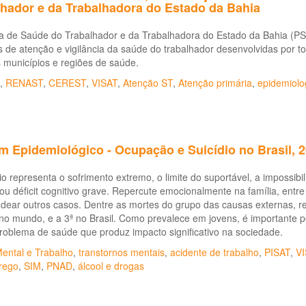
lhador e da Trabalhadora do Estado da Bahia
ica de Saúde do Trabalhador e da Trabalhadora do Estado da Bahia (P
 de atenção e vigilância da saúde do trabalhador desenvolvidas por 
 municípios e regiões de saúde.
,
RENAST
,
CEREST
,
VISAT
,
Atenção ST
,
Atenção primária
,
epidemiolo
m Epidemiológico - Ocupação e Suicídio no Brasil, 
io representa o sofrimento extremo, o limite do suportável, a impossibi
ou déficit cognitivo grave. Repercute emocionalmente na família, ent
ear outros casos. Dentre as mortes do grupo das causas externas, rela
 mundo, e a 3ª no Brasil. Como prevalece em jovens, é importante per
oblema de saúde que produz impacto significativo na sociedade.
ental e Trabalho
,
transtornos mentais
,
acidente de trabalho
,
PISAT
,
VI
rego
,
SIM
,
PNAD
,
álcool e drogas