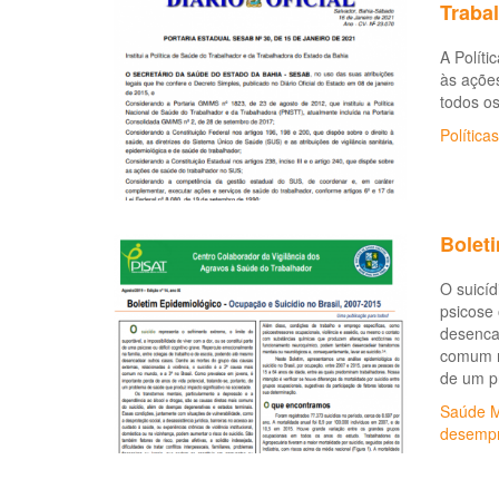
Traba
A Polít
às ações
todos os
Políticas
Boleti
O suicíd
psicose 
desencad
comum no
de um pr
Saúde M
desemp