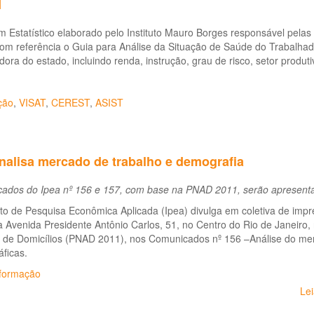
I
m Estatístico elaborado pelo Instituto Mauro Borges responsável pelas 
com referência o Guia para Análise da Situação de Saúde do Trabalha
dora do estado, incluindo renda, instrução, grau de risco, setor produtiv
ção
,
VISAT
,
CEREST
,
ASIST
nalisa mercado de trabalho e demografia
ados do Ipea nº 156 e 157, com base na PNAD 2011, serão apresenta
uto de Pesquisa Econômica Aplicada (Ipea) divulga em coletiva de impre
 Avenida Presidente Antônio Carlos, 51, no Centro do Rio de Janeiro,
 de Domicílios (PNAD 2011), nos Comunicados nº 156 –Análise do merc
ficas.
formação
Le