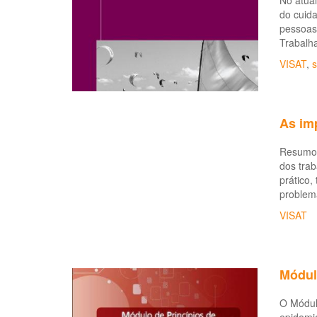
No atua
do cuid
pessoas
Trabalha
VISAT
,
s
As im
Resumo:
dos trab
prático,
problema
VISAT
Módul
O Módul