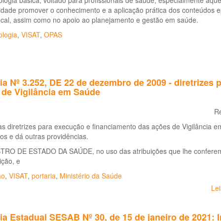
logia básica, voltado para profissionais de saúde, especialmente aqu
lidade promover o conhecimento e a aplicação prática dos conteúdos 
ocal, assim como no apoio ao planejamento e gestão em saúde.
ologia
,
VISAT
,
OPAS
ia Nº 3.252, DE 22 de dezembro de 2009 - diretrizes
 de Vigilância em Saúde
R
s diretrizes para execução e financiamento das ações de Vigilância em
os e dá outras providências.
TRO DE ESTADO DA SAÚDE, no uso das atribuições que lhe conferem os 
ição, e
ão
,
VISAT
,
portaria
,
Ministério da Saúde
Le
ia Estadual SESAB Nº 30, de 15 de janeiro de 2021: In