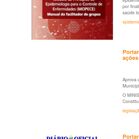
epidemio
por fina
saúde l
epidemi
Portar
ações
Aprova a
Municípi
O MINIS
Constitu
legislaç
Portar