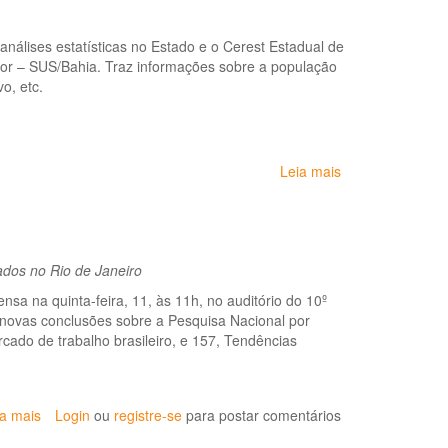
em
saúde
análises estatísticas no Estado e o Cerest Estadual de
de
dor – SUS/Bahia. Traz informações sobre a população
populações
o, etc.
expostas
a
agrotóxicos
Leia mais
sobre
Boletim
Informativo:
Caracterização
do
dos no Rio de Janeiro
território
e
nsa na quinta-feira, 11, às 11h, no auditório do 10º
da
 novas conclusões sobre a Pesquisa Nacional por
população
ado de trabalho brasileiro, e 157, Tendências
trabalhadora
em
Goiás
-
ia mais
sobre
Login
ou
registre-se
para postar comentários
2016
Ipea