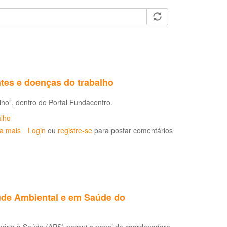
ntes e doenças do trabalho
lho”, dentro do Portal Fundacentro.
alho
ia mais
sobre
Login
ou
registre-se
para postar comentários
Fundacentro
inaugura
subsite
sobre
estatísticas
de
aúde Ambiental e em Saúde do
acidentes
e
doenças