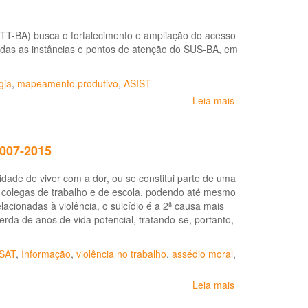
DE
22
STT-BA) busca o fortalecimento e ampliação do acesso
de
todas as instâncias e pontos de atenção do SUS-BA, em
dezembro
de
2009
gia
,
mapeamento produtivo
,
ASIST
-
Leia mais
sobre
diretrizes
Portaria
para
Estadual
execução
SESAB
e
2007-2015
Nº
financiamento
30,
das
lidade de viver com a dor, ou se constitui parte de uma
de
ações
re colegas de trabalho e de escola, podendo até mesmo
15
de
cionadas à violência, o suicídio é a 2ª causa mais
de
Vigilância
da de anos de vida potencial, tratando-se, portanto,
janeiro
em
de
Saúde
2021:
SAT
,
Informação
,
violência no trabalho
,
assédio moral
,
Institui
a
Leia mais
sobre
Política
Boletim
de