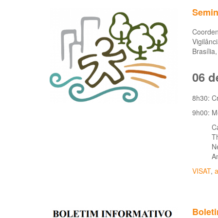
Semin
Coorden
Vigilân
Brasília
06 d
8h30: C
9h00: M
C
T
N
A
VISAT
,
a
Boleti