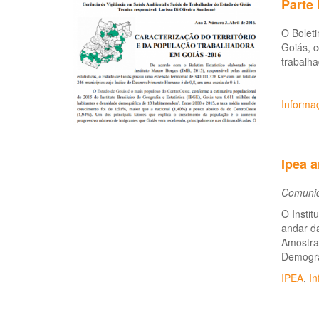
Parte 
O Boleti
Goiás, 
trabalha
Informa
Ipea a
Comunic
O Instit
andar da
Amostra
Demográ
IPEA
,
In