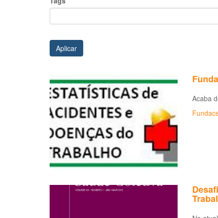
Tags
Aplicar
Fundac
Acaba de
Fundace
Desaf
Traba