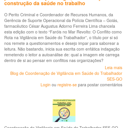
a
construção da saúde no trabalho
20
O Perito Criminal e Coordenador de Recursos Humanos, da
Gerência de Suporte Operacional da Polícia Científica – Goiás,
farmacêutico César Augustus Adorno Ferreira Lima chancela
esta edição com o texto “Faróis no Mar Revolto: O Conflito como
Rota na Vigilância em Saúde do Trabalhador”, o título por si só
nos remete a questionamentos e desejo impar para saborear a
leitura. Não bastando, inicia sua escrita com enfática indagação
remetendo o leitor a autoanálise de: qual a imagem ele carrega
dentro de si ao pensar em conflitos nas organizações?
Leia mais
so
Blog de Coordenação de Vigilância em Saúde do Trabalhador
Far
SES-GO
no
Login
ou
registre-se
para postar comentários
ma
rev
o
con
co
rot
na
vig
Coordenação de Vigilância em Saúde do Trabalhador SES-GO