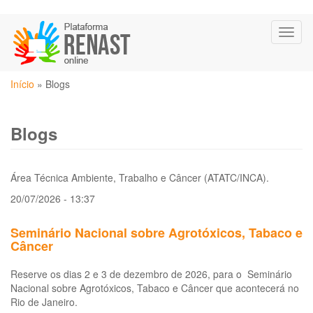
Pular
Toggl
para
naviga
o
conteúdo
Você
principal
Início
»
Blogs
está
aqui
Blogs
Área Técnica Ambiente, Trabalho e Câncer (ATATC/INCA).
20/07/2026 - 13:37
Seminário Nacional sobre Agrotóxicos, Tabaco e
Câncer
Reserve os dias 2 e 3 de dezembro de 2026, para o Seminário
Nacional sobre Agrotóxicos, Tabaco e Câncer que acontecerá no
Rio de Janeiro.