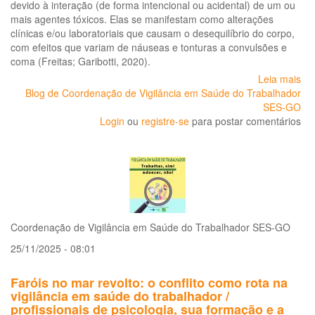
devido à interação (de forma intencional ou acidental) de um ou
mais agentes tóxicos. Elas se manifestam como alterações
clínicas e/ou laboratoriais que causam o desequilíbrio do corpo,
com efeitos que variam de náuseas e tonturas a convulsões e
coma (Freitas; Garibotti, 2020).
Leia mais
so
Blog de Coordenação de Vigilância em Saúde do Trabalhador
Bo
SES-GO
ep
Login
ou
registre-se
para postar comentários
de
sa
do
tra
int
ex
po
agr
Coordenação de Vigilância em Saúde do Trabalhador SES-GO
em
Go
25/11/2025 - 08:01
no
pe
Faróis no mar revolto: o conflito como rota na
de
vigilância em saúde do trabalhador /
20
profissionais de psicologia, sua formação e a