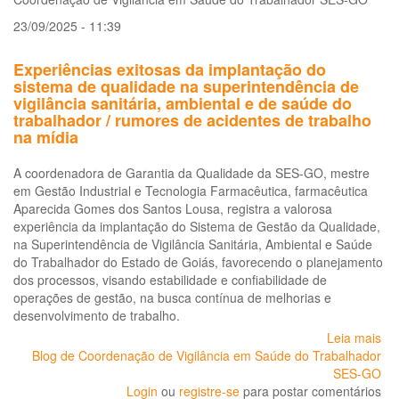
em
sa
23/09/2025 - 11:39
do
tra
Experiências exitosas da implantação do
/
sistema de qualidade na superintendência de
pro
vigilância sanitária, ambiental e de saúde do
de
trabalhador / rumores de acidentes de trabalho
psi
na mídia
su
fo
A coordenadora de Garantia da Qualidade da SES-GO, mestre
e
em Gestão Industrial e Tecnologia Farmacêutica, farmacêutica
a
Aparecida Gomes dos Santos Lousa, registra a valorosa
co
experiência da implantação do Sistema de Gestão da Qualidade,
da
na Superintendência de Vigilância Sanitária, Ambiental e Saúde
sa
do Trabalhador do Estado de Goiás, favorecendo o planejamento
no
dos processos, visando estabilidade e confiabilidade de
tra
operações de gestão, na busca contínua de melhorias e
desenvolvimento de trabalho.
Leia mais
so
Blog de Coordenação de Vigilância em Saúde do Trabalhador
Ex
SES-GO
exi
Login
ou
registre-se
para postar comentários
da