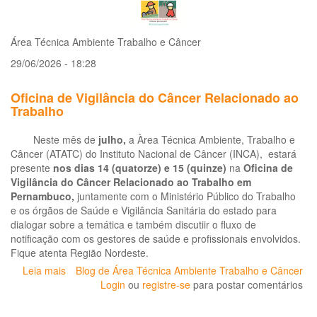
Área Técnica Ambiente Trabalho e Câncer
29/06/2026 - 18:28
Oficina de Vigilância do Câncer Relacionado ao
Trabalho
Neste mês de
julho,
a Àrea Técnica Ambiente, Trabalho e
Câncer (ATATC) do Instituto Nacional de Câncer (INCA), estará
presente
nos dias 14 (quatorze) e 15 (quinze)
na
Oficina de
Vigilância do Câncer Relacionado ao Trabalho em
Pernambuco,
juntamente com o Ministério Público do Trabalho
e os órgãos de Saúde e Vigilância Sanitária do estado para
dialogar sobre a temática e também discutiir o fluxo de
notificação com os gestores de saúde e profissionais envolvidos.
Fique atenta Região Nordeste.
Leia mais
sobre
Blog de Área Técnica Ambiente Trabalho e Câncer
Oficina
Login
ou
registre-se
para postar comentários
de
Vigilância