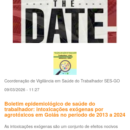
na
Estruturação
da
Vigilância
do
Câncer
Relacionado
ao
Trabalho
no
Brasil
Coordenação de Vigilância em Saúde do Trabalhador SES-GO
09/03/2026 - 11:27
Boletim epidemiológico de saúde do
trabalhador: intoxicações exógenas por
agrotóxicos em Goiás no período de 2013 a 2024
As intoxicações exógenas são um conjunto de efeitos nocivos