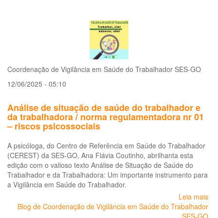
im
do
si
de
qu
na
su
Coordenação de Vigilância em Saúde do Trabalhador SES-GO
de
vig
12/06/2025 - 05:10
san
am
Análise de situação de saúde do trabalhador e
e
da trabalhadora / norma regulamentadora nr 01
de
– riscos psicossociais
sa
do
A psicóloga, do Centro de Referência em Saúde do Trabalhador
tra
(CEREST) da SES-GO, Ana Flávia Coutinho, abrilhanta esta
/
edição com o valioso texto Análise de Situação de Saúde do
ru
Trabalhador e da Trabalhadora: Um importante instrumento para
de
a Vigilância em Saúde do Trabalhador.
ac
Leia mais
so
de
Blog de Coordenação de Vigilância em Saúde do Trabalhador
Aná
tra
SES-GO
de