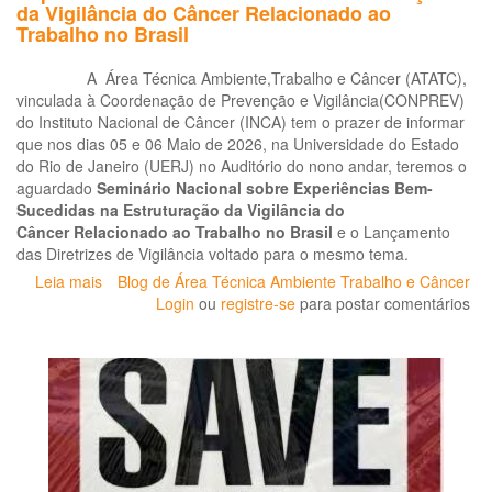
Câncer
da Vigilância do Câncer Relacionado ao
relacionado
Trabalho no Brasil
ao
Trabalho
A Área Técnica Ambiente,Trabalho e Câncer (ATATC),
vinculada à Coordenação de Prevenção e Vigilância(CONPREV)
do Instituto Nacional de Câncer (INCA) tem o prazer de informar
que nos dias 05 e 06 Maio de 2026, na Universidade do Estado
do Rio de Janeiro (UERJ) no Auditório do nono andar, teremos o
aguardado
Seminário Nacional sobre Experiências Bem-
Sucedidas na Estruturação da Vigilância do
Câncer Relacionado ao Trabalho no Brasil
e o Lançamento
das Diretrizes de Vigilância voltado para o mesmo tema.
Leia mais
sobre
Blog de Área Técnica Ambiente Trabalho e Câncer
Save
Login
ou
registre-se
para postar comentários
the
date!
Seminário
Nacional
sobre
Experiências
Bem-
Sucedidas