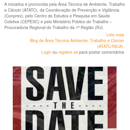
A iniciativa é promovida pela Área Técnica de Ambiente, Trabalho
e Câncer (ATATC), da Coordenação de Prevenção e Vigilância
(Conprev), pelo Centro de Estudos e Pesquisa em Saúde
Coletiva (CEPESC) e pelo Ministério Público do Trabalho –
Procuradoria Regional do Trabalho da 1ª Região (RJ).
Leia mais
so
Blog de Área Técnica Ambiente, Trabalho e Câncer
Se
(ATATC/INCA).
Na
Login
ou
registre-se
para postar comentários
so
Agr
Ta
e
Câ