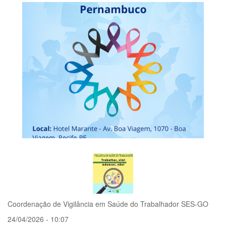
do
Câncer
Relacionado
ao
Trabalho
Coordenação de Vigilância em Saúde do Trabalhador SES-GO
24/04/2026 - 10:07