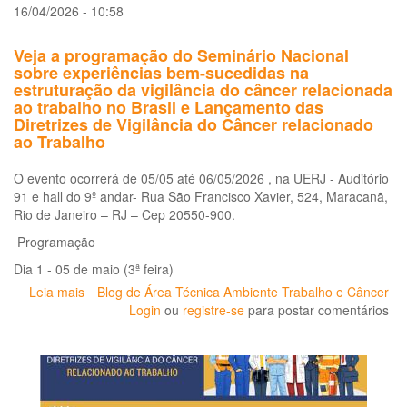
na
16/04/2026 - 10:58
Sa
do
Veja a programação do Seminário Nacional
Tr
sobre experiências bem-sucedidas na
estruturação da vigilância do câncer relacionada
ao trabalho no Brasil e Lançamento das
Diretrizes de Vigilância do Câncer relacionado
ao Trabalho
O evento ocorrerá de 05/05 até 06/05/2026 , na UERJ - Auditório
91 e hall do 9º andar- Rua São Francisco Xavier, 524, Maracanã,
Rio de Janeiro – RJ – Cep 20550-900.
Programação
Dia 1 - 05 de maio (3ª feira)
Leia mais
sobre
Blog de Área Técnica Ambiente Trabalho e Câncer
Veja
Login
ou
registre-se
para postar comentários
a
programação
do
Seminário
Nacional