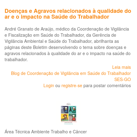
Doenças e Agravos relacionados à qualidade do
ar e o impacto na Saúde do Trabalhador
André Granato de Araújo, médico da Coordenação de Vigilância
e Fiscalização em Saúde do Trabalhador, da Gerência de
Vigilância Ambiental e Saúde do Trabalhador, abrilhanta as
páginas deste Boletim desenvolvendo o tema sobre doenças e
agravos relacionados à qualidade do ar e o impacto na saúde do
trabalhador.
Leia mais
so
Blog de Coordenação de Vigilância em Saúde do Trabalhador
Do
SES-GO
e
Login
ou
registre-se
para postar comentários
Ag
re
à
qu
do
ar
e
o
Área Técnica Ambiente Trabalho e Câncer
im