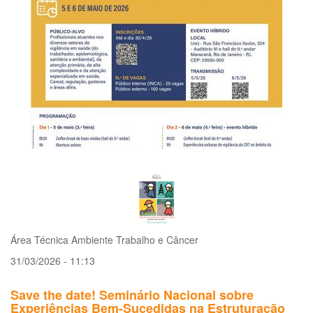
sobre
experiências
bem-
sucedidas
na
estruturação
da
vigilância
do
câncer
relacionada
ao
trabalho
no
Brasil
e
Lançamento
Área Técnica Ambiente Trabalho e Câncer
das
31/03/2026 - 11:13
Diretrizes
de
Vigilância
Save the date! Seminário Nacional sobre
do
Experiências Bem-Sucedidas na Estruturação