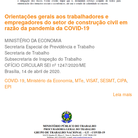
sa
Orientações gerais aos trabalhadores e
empregadores do setor de construção civil em
razão da pandemia da COVID-19
MINISTÉRIO DA ECONOMIA
Secretaria Especial de Previdência e Trabalho
Secretaria de Trabalho
Subsecretaria de Inspeção do Trabalho
OFÍCIO CIRCULAR SEI nº 1247/2020/ME
Brasília, 14 de abril de 2020.
COVID-19
,
Ministério da Economia
,
MTe
,
VISAT
,
SESMT
,
CIPA
,
EPI
Leia mais
so
Or
ger
ao
tr
e
em
do