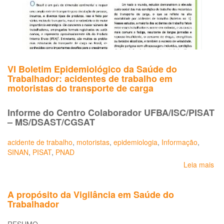
VI Boletim Epidemiológico da Saúde do
Trabalhador: acidentes de trabalho em
motoristas do transporte de carga
Informe do Centro Colaborador UFBA/ISC/PISAT
– MS/DSAST/CGSAT
acidente de trabalho
,
motoristas
,
epidemiologia
,
Informação
,
SINAN
,
PISAT
,
PNAD
Leia mais
so
VI
Bo
A propósito da Vigilância em Saúde do
Ep
Trabalhador
da
Sa