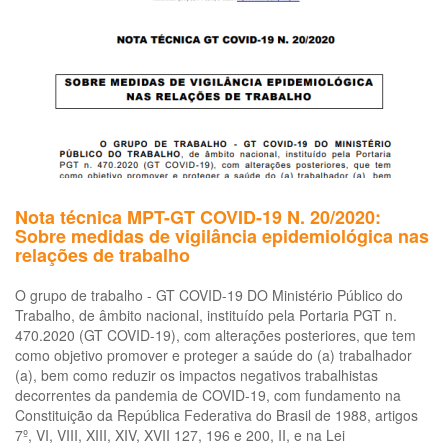
set
de
co
civi
em
ra
da
pa
da
CO
Nota técnica MPT-GT COVID-19 N. 20/2020:
19
Sobre medidas de vigilância epidemiológica nas
relações de trabalho
O grupo de trabalho - GT COVID-19 DO Ministério Público do
Trabalho, de âmbito nacional, instituído pela Portaria PGT n.
470.2020 (GT COVID-19), com alterações posteriores, que tem
como objetivo promover e proteger a saúde do (a) trabalhador
(a), bem como reduzir os impactos negativos trabalhistas
decorrentes da pandemia de COVID-19, com fundamento na
Constituição da República Federativa do Brasil de 1988, artigos
7º, VI, VIII, XIII, XIV, XVII 127, 196 e 200, II, e na Lei