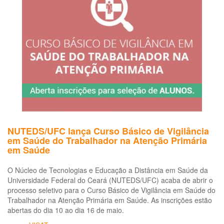
em
Sa
do
Tr
NUTEDS/UFC lança Curso Básico de Vigilância
em Saúde do Trabalhador na Atenção Primária
em Saúde
O Núcleo de Tecnologias e Educação a Distância em Saúde da
Universidade Federal do Ceará (NUTEDS/UFC) acaba de abrir o
processo seletivo para o Curso Básico de Vigilância em Saúde do
Trabalhador na Atenção Primária em Saúde. As inscrições estão
abertas do dia 10 ao dia 16 de maio.