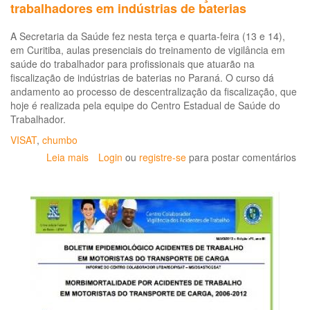
trabalhadores em indústrias de baterias
A Secretaria da Saúde fez nesta terça e quarta-feira (13 e 14),
em Curitiba, aulas presenciais do treinamento de vigilância em
saúde do trabalhador para profissionais que atuarão na
fiscalização de indústrias de baterias no Paraná. O curso dá
andamento ao processo de descentralização da fiscalização, que
hoje é realizada pela equipe do Centro Estadual de Saúde do
Trabalhador.
VISAT
,
chumbo
Leia mais
sobre
Login
ou
registre-se
para postar comentários
Saúde
avalia
risco
de
contaminação
de
trabalhadores
em
indústrias
de
baterias