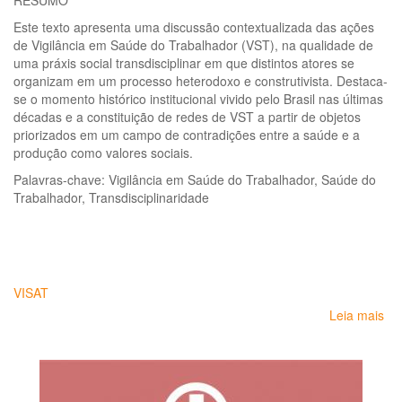
RESUMO
do
Tr
Este texto apresenta uma discussão contextualizada das ações
ac
de Vigilância em Saúde do Trabalhador (VST), na qualidade de
de
uma práxis social transdisciplinar em que distintos atores se
tra
organizam em um processo heterodoxo e construtivista. Destaca-
em
se o momento histórico institucional vivido pelo Brasil nas últimas
mot
décadas e a constituição de redes de VST a partir de objetos
do
priorizados em um campo de contradições entre a saúde e a
tra
produção como valores sociais.
de
Palavras-chave: Vigilância em Saúde do Trabalhador, Saúde do
ca
Trabalhador, Transdisciplinaridade
VISAT
Leia mais
so
A
pro
da
Vig