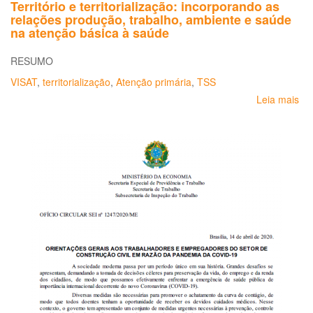
Território e territorialização: incorporando as
Sa
relações produção, trabalho, ambiente e saúde
do
na atenção básica à saúde
Tr
no
RESUMO
Pl
Na
VISAT
,
territorialização
,
Atenção primária
,
TSS
de
Leia mais
so
Sa
Ter
20
e
ter
in
as
re
pr
tra
am
e
sa
na
at
bá
à