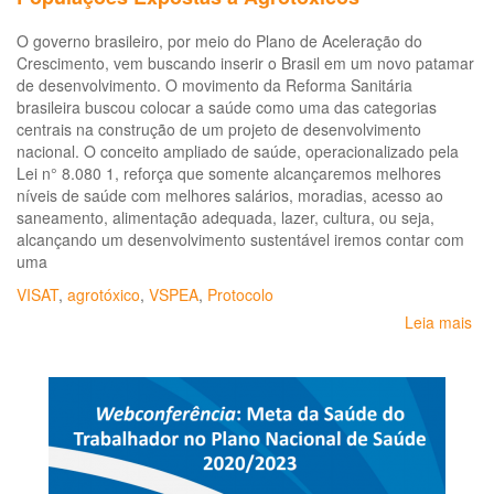
Tr
O governo brasileiro, por meio do Plano de Aceleração do
de
Crescimento, vem buscando inserir o Brasil em um novo patamar
à
de desenvolvimento. O movimento da Reforma Sanitária
Int
brasileira buscou colocar a saúde como uma das categorias
po
centrais na construção de um projeto de desenvolvimento
Ag
nacional. O conceito ampliado de saúde, operacionalizado pela
ent
Lei n° 8.080 1, reforça que somente alcançaremos melhores
tr
níveis de saúde com melhores salários, moradias, acesso ao
da
saneamento, alimentação adequada, lazer, cultura, ou seja,
ag
alcançando um desenvolvimento sustentável iremos contar com
20
uma
20
VISAT
,
agrotóxico
,
VSPEA
,
Protocolo
Leia mais
so
Dir
pa
Vig
em
Sa
de
Po