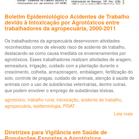
Boletim Epidemiológico Acidentes de Trabalho
devido à Intoxicação por Agrotóxicos entre
trabalhadores da agropecuária, 2000-2011
Os trabalhadores da agropecuária desenvovem atividades
reconhecidas como de elevado risco de acidente de trabalho,
destacando-se como causa imediata os envenenamentos por
agrotóxicos. Esses trabalhadores realizam ativdades de aragem,
semeadura, irrigação, cuidado com a plantação durante o
crescimento, colheita, armazenagem, embalagem, fertilização do
solo, controle de pragas, cuidado de animais, atenção à saúde de
animais com o uso de substâncias veterinárias, dentre outras,
que podem envolver o emprego de substâncias tóxicas.
agrotóxico
,
trabalho rural
,
intoxicação
,
acidente de trabalho
,
agropecuária
,
epidemiologia
,
PISAT
Leia mais
so
Bo
Ep
Diretrizes para Vigilância em Saúde de
Ac
Populações Expostas a Agrotóxicos
de