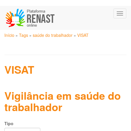
Pular
Toggl
para
naviga
o
conteúdo
Você
principal
Início
»
Tags
»
saúde do trabalhador
»
VISAT
está
aqui
VISAT
Vigilância em saúde do
trabalhador
Tipo