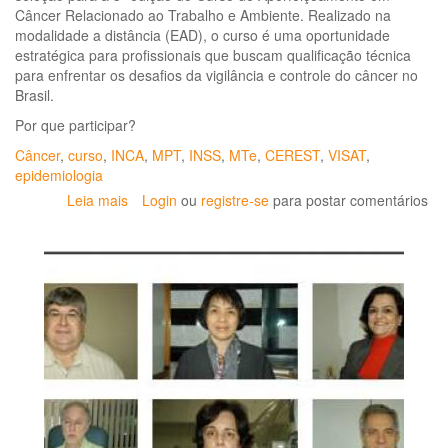
Câncer Relacionado ao Trabalho e Ambiente. Realizado na
modalidade a distância (EAD), o curso é uma oportunidade
estratégica para profissionais que buscam qualificação técnica
para enfrentar os desafios da vigilância e controle do câncer no
Brasil.
Por que participar?
Câncer
,
curso
,
INCA
,
MPT
,
INSS
,
MTe
,
CEREST
,
VISAT
,
epidemiologia
Leia mais
sobre
Login
ou
registre-se
para postar comentários
INCA
abre
inscrições
para
curso
de
aperfeiçoamento
em
Câncer
Relacionado
ao
Trabalho