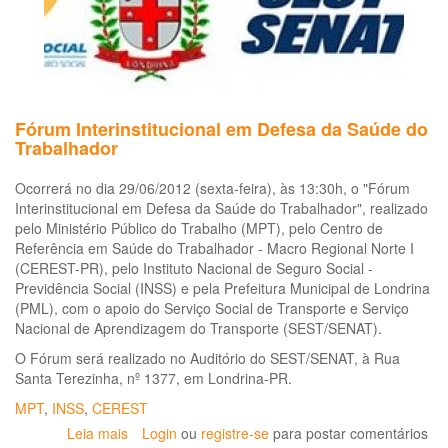
ev
de
19
a
20
Fórum Interinstitucional em Defesa da Saúde do
Trabalhador
Ocorrerá no dia 29/06/2012 (sexta-feira), às 13:30h, o "Fórum
Interinstitucional em Defesa da Saúde do Trabalhador", realizado
pelo Ministério Público do Trabalho (MPT), pelo Centro de
Referência em Saúde do Trabalhador - Macro Regional Norte I
(CEREST-PR), pelo Instituto Nacional de Seguro Social -
Previdência Social (INSS) e pela Prefeitura Municipal de Londrina
(PML), com o apoio do Serviço Social de Transporte e Serviço
Nacional de Aprendizagem do Transporte (SEST/SENAT).
O Fórum será realizado no Auditório do SEST/SENAT, à Rua
Santa Terezinha, nº 1377, em Londrina-PR.
MPT
,
INSS
,
CEREST
Leia mais
sobre
Login
ou
registre-se
para postar comentários