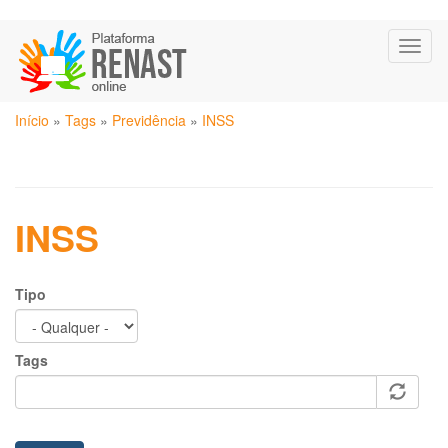
Pular
Toggl
para
naviga
o
conteúdo
Você
principal
Início
»
Tags
»
Previdência
»
INSS
está
aqui
INSS
Tipo
Tags