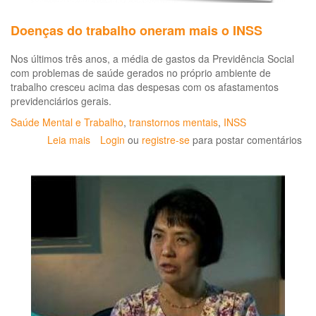
Doenças do trabalho oneram mais o INSS
Nos últimos três anos, a média de gastos da Previdência Social
com problemas de saúde gerados no próprio ambiente de
trabalho cresceu acima das despesas com os afastamentos
previdenciários gerais.
Saúde Mental e Trabalho
,
transtornos mentais
,
INSS
Leia mais
sobre
Login
ou
registre-se
para postar comentários
Doenças
do
trabalho
oneram
mais
o
INSS