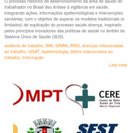
O processo histórico de desenvolvimento da área de saúde do
trabalhador no Brasil deu ênfase à vigilância em saúde,
integrando ações, informações epidemiológicas e intervenções
sanitárias, com o objetivo de superar os modelos tradicionais (e
limitados) de explicação do processo saúde-doença, inspirado
pelos princípios inovadores das políticas de saúde no âmbito do
Sistema Único de Saúde (SUS).
acidente de trabalho
,
SIM
,
SINAN
,
INSS
,
doenças relacionadas
ao trabalho
,
VISAT
,
epidemiologia
,
óbitos relacionados ao
trabalho
,
Informação
Leia mais
so
Inf
epi
Mo
po
ac
de
tra
em
Sa
Cat
a