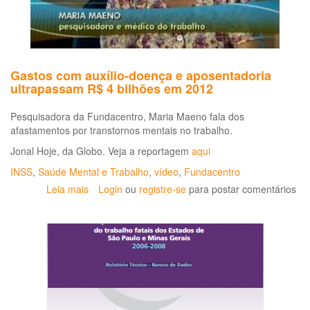
Gastos com auxílio-doença e aposentadoria
ultrapassam R$ 4 bilhões em 2012
Pesquisadora da Fundacentro, Maria Maeno fala dos
afastamentos por transtornos mentais no trabalho.
Jonal Hoje, da Globo. Veja a reportagem
aqui
INSS
,
Saúde Mental e Trabalho
,
vídeo
,
Fundacentro
Leia mais
sobre
Login
ou
registre-se
para postar comentários
Gastos
com
auxílio-
doença
e
aposentadoria
ultrapassam
R$