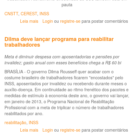
pauta
CNSTT
,
CEREST
,
INSS
Leia mais
sobre
Login
ou
registre-se
para postar comentários
Conferência
discute
Dilma deve lançar programa para reabilitar
políticas
trabalhadores
públicas
para
Meta é diminuir despesa com aposentadorias e pensões por
reduzir
invalidez; gasto anual com esses benefícios chega a R$ 60 bi
acidentes
de
BRASÍLIA - O governo Dilma Rousseff quer acabar com o
trabalho
costume brasileiro de trabalhadores ficarem "encostados" pelo
INSS, aposentados por invalidez ou recebendo durante meses o
auxílio-doença. Em continuidade ao ritmo frenético dos pacotes e
medidas de estímulo à economia deste ano, o governo vai lançar,
em janeiro de 2013, o Programa Nacional de Reabilitação
Profissional com a meta de triplicar o número de trabalhadores
reabilitados por ano.
reabilitação
,
INSS
Leia mais
sobre
Login
ou
registre-se
para postar comentários