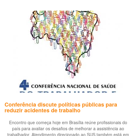
Fórum
Interinstitucional
em
Defesa
da
Saúde
do
Trabalhador
Conferência discute políticas públicas para
reduzir acidentes de trabalho
Encontro que começa hoje em Brasília reúne profissionais do
país para avaliar os desafios de melhorar a assistência ao
trabalhador. Atendimento direcionado ao SUS também está em