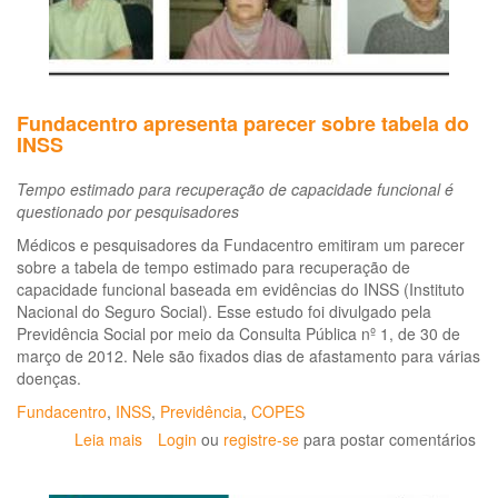
e
Ambiente
Fundacentro apresenta parecer sobre tabela do
INSS
Tempo estimado para recuperação de capacidade funcional é
questionado por pesquisadores
Médicos e pesquisadores da Fundacentro emitiram um parecer
sobre a tabela de tempo estimado para recuperação de
capacidade funcional baseada em evidências do INSS (Instituto
Nacional do Seguro Social). Esse estudo foi divulgado pela
Previdência Social por meio da Consulta Pública nº 1, de 30 de
março de 2012. Nele são fixados dias de afastamento para várias
doenças.
Fundacentro
,
INSS
,
Previdência
,
COPES
Leia mais
sobre
Login
ou
registre-se
para postar comentários
Fundacentro
apresenta