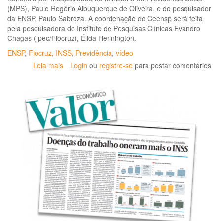
(MPS), Paulo Rogério Albuquerque de Oliveira, e do pesquisador
da ENSP, Paulo Sabroza. A coordenação do Ceensp será feita
pela pesquisadora do Instituto de Pesquisas Clínicas Evandro
Chagas (Ipec/Fiocruz), Élida Hennington.
ENSP
,
Fiocruz
,
INSS
,
Previdência
,
vídeo
Leia mais
sobre
Login
ou
registre-se
para postar comentários
Centro
de
Estudos
debate
a
saúde
do
trabalhador