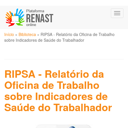
Pular
Toggl
para
naviga
o
conteúdo
Você
principal
Início
»
Biblioteca
»
RIPSA - Relatório da Oficina de Trabalho
está
sobre Indicadores de Saúde do Trabalhador
aqui
RIPSA - Relatório da
Oficina de Trabalho
sobre Indicadores de
Saúde do Trabalhador