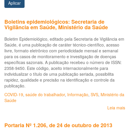
Aplicar
Boletins epidemiológicos: Secretaria de
Vigilância em Saúde, Ministério da Saúde
Boletim Epidemiológico, editado pela Secretaria de Vigilância em
Saúde, é uma publicação de caráter técnico-científico, acesso
livre, formato eletrônico com periodicidade mensal e semanal
para os casos de monitoramento e investigação de doenças
específicas sazonais. A publicação recebeu o número de ISSN:
2358-9450. Este código, aceito internacionalmente para
individualizar o título de uma publicação seriada, possibilita
rapidez, qualidade e precisão na identificação e controle da
publicação.
COVID-19
,
saúde do trabalhador
,
Informação
,
SVS
,
Ministério da
Saúde
Leia mais
so
Bol
epi
Portaria Nº 1.206, de 24 de outubro de 2013
Sec