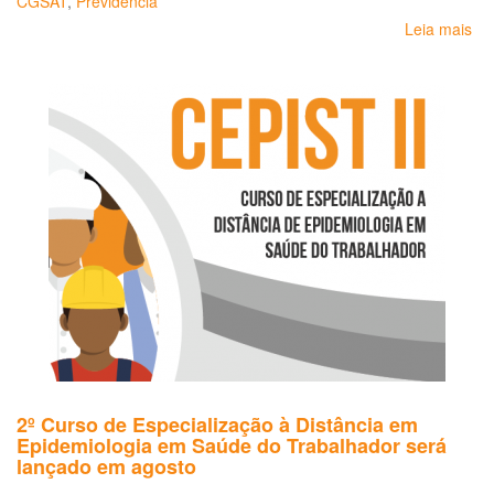
CGSAT
,
Previdência
Leia mais
so
Au
Púb
Sí
de
Bu
2º Curso de Especialização à Distância em
Epidemiologia em Saúde do Trabalhador será
lançado em agosto