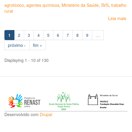
agrotóxico
,
agentes químicos
,
Ministério da Saúde
,
SVS
,
trabalho
rural
Leia mais
so
III
Se
1
2
3
4
5
6
7
8
9
…
Na
de
próximo ›
fim »
Vig
em
Sa
Displaying 1 - 10 of 130
de
Po
Ex
a
Ag
Desenvolvido com
Drupal