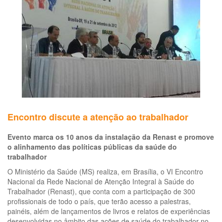
ou
de
20
Encontro discute a atenção ao trabalhador
Evento marca os 10 anos da instalação da Renast e promove
o alinhamento das políticas públicas da saúde do
trabalhador
O Ministério da Saúde (MS) realiza, em Brasília, o VI Encontro
Nacional da Rede Nacional de Atenção Integral à Saúde do
Trabalhador (Renast), que conta com a participação de 300
profissionais de todo o país, que terão acesso a palestras,
painéis, além de lançamentos de livros e relatos de experiências
desenvolvidas no âmbito das ações de saúde do trabalhador no