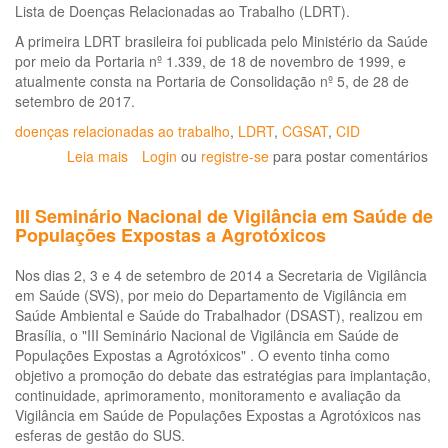
Lista de Doenças Relacionadas ao Trabalho (LDRT).
A primeira LDRT brasileira foi publicada pelo Ministério da Saúde
por meio da Portaria nº 1.339, de 18 de novembro de 1999, e
atualmente consta na Portaria de Consolidação nº 5, de 28 de
setembro de 2017.
doenças relacionadas ao trabalho
,
LDRT
,
CGSAT
,
CID
Leia mais
sobre
Login
ou
registre-se
para postar comentários
Consulta
Pública
III Seminário Nacional de Vigilância em Saúde de
sobre
Populações Expostas a Agrotóxicos
Atualização
da
Nos dias 2, 3 e 4 de setembro de 2014 a Secretaria de Vigilância
Lista
em Saúde (SVS), por meio do Departamento de Vigilância em
de
Saúde Ambiental e Saúde do Trabalhador (DSAST), realizou em
Doenças
Brasília, o "III Seminário Nacional de Vigilância em Saúde de
Relacionadas
Populações Expostas a Agrotóxicos" . O evento tinha como
ao
objetivo a promoção do debate das estratégias para implantação,
Trabalho
continuidade, aprimoramento, monitoramento e avaliação da
(LDRT)
Vigilância em Saúde de Populações Expostas a Agrotóxicos nas
esferas de gestão do SUS.