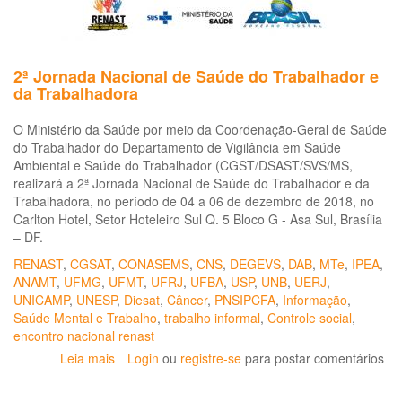
de
me
de
se
2ª Jornada Nacional de Saúde do Trabalhador e
e
da Trabalhadora
sa
tra
O Ministério da Saúde por meio da Coordenação-Geral de Saúde
fre
do Trabalhador do Departamento de Vigilância em Saúde
ao
Ambiental e Saúde do Trabalhador (CGST/DSAST/SVS/MS,
ris
realizará a 2ª Jornada Nacional de Saúde do Trabalhador e da
de
Trabalhadora, no período de 04 a 06 de dezembro de 2018, no
co
Carlton Hotel, Setor Hoteleiro Sul Q. 5 Bloco G - Asa Sul, Brasília
po
– DF.
CO
19
RENAST
,
CGSAT
,
CONASEMS
,
CNS
,
DEGEVS
,
DAB
,
MTe
,
IPEA
,
ANAMT
,
UFMG
,
UFMT
,
UFRJ
,
UFBA
,
USP
,
UNB
,
UERJ
,
UNICAMP
,
UNESP
,
Diesat
,
Câncer
,
PNSIPCFA
,
Informação
,
Saúde Mental e Trabalho
,
trabalho informal
,
Controle social
,
encontro nacional renast
Leia mais
sobre
Login
ou
registre-se
para postar comentários
2ª
Jornada