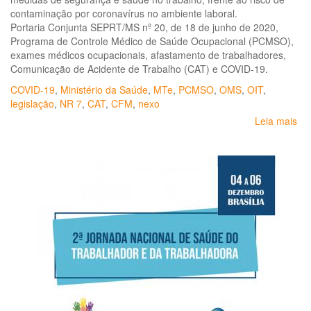
em
contaminação por coronavírus no ambiente laboral.
Saúde
Portaria Conjunta SEPRT/MS nº 20, de 18 de junho de 2020,
do
Programa de Controle Médico de Saúde Ocupacional (PCMSO),
Trabalhador
exames médicos ocupacionais, afastamento de trabalhadores,
será
Comunicação de Acidente de Trabalho (CAT) e COVID-19.
lançado
em
COVID-19
,
Ministério da Saúde
,
MTe
,
PCMSO
,
OMS
,
OIT
,
agosto
legislação
,
NR 7
,
CAT
,
CFM
,
nexo
Leia mais
so
No
Té
SE
nº
14
Or
so
a
el
de
do
e
ad