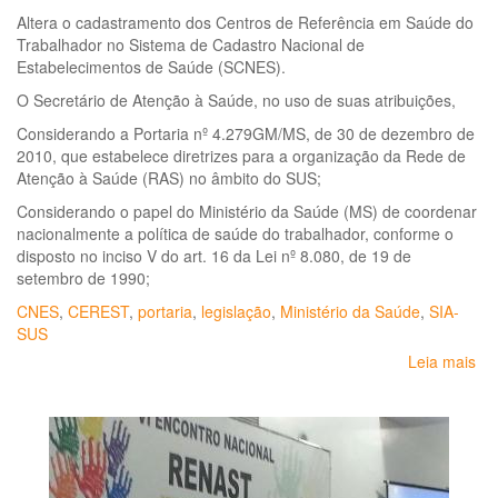
de
Altera o cadastramento dos Centros de Referência em Saúde do
Vig
Trabalhador no Sistema de Cadastro Nacional de
em
Estabelecimentos de Saúde (SCNES).
Sa
Min
O Secretário de Atenção à Saúde, no uso de suas atribuições,
da
Considerando a Portaria nº 4.279GM/MS, de 30 de dezembro de
Sa
2010, que estabelece diretrizes para a organização da Rede de
Atenção à Saúde (RAS) no âmbito do SUS;
Considerando o papel do Ministério da Saúde (MS) de coordenar
nacionalmente a política de saúde do trabalhador, conforme o
disposto no inciso V do art. 16 da Lei nº 8.080, de 19 de
setembro de 1990;
CNES
,
CEREST
,
portaria
,
legislação
,
Ministério da Saúde
,
SIA-
SUS
Leia mais
so
Por
Nº
1.2
de
24
de