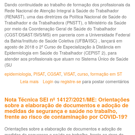
Dando continuidade ao trabalho de formação dos profissionais da
Rede Nacional de Atenção Integral à Saúde do Trabalhador
(RENAST), uma das diretrizes da Política Nacional de Saúde do
Trabalhador e da Trabalhadora (PNSTT), o Ministério da Saúde
por meio da Coordenação Geral de Saúde do Trabalhador
(CGST/DSAST/SVS/MS) em parceria com a Universidade Federal
da Bahia/Instituto de Saúde Coletiva (UFBA/ISC) , lançará em
agosto de 2018 o 2º Curso de Especialização à Distância em
Epidemiologia em Saúde do Trabalhador (CEPIST 2), para
atender aos profissionais que atuam no Sistema Único de Saúde
(SU
epidemiologia
,
PISAT
,
CGSAT
,
VISAT
,
curso
,
formação em ST
Leia mais
sobre
Login
ou
registre-se
para postar comentários
2º
Curso
Nota Técnica SEI nº 14127/2021/ME: Orientações
de
sobre a elaboração de documentos e adoção de
Especialização
medidas de segurança e saúde no trabalho,
à
frente ao risco de contaminação por COVID-19?
Distância
em
Orientações sobre a elaboração de documentos e adoção de
Epidemiologia
medidas de segurança e saúde no trabalho, frente ao risco de