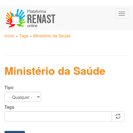
Pular
Toggl
para
naviga
o
conteúdo
Você
principal
Início
»
Tags
»
Ministério da Saúde
está
aqui
Ministério da Saúde
Tipo
Tags