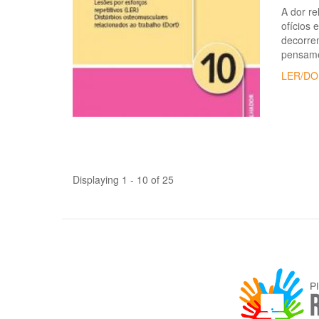
A dor re
ofícios 
decorren
pensame
LER/DO
Displaying 1 - 10 of 25