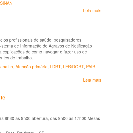
SINAN
Leia mais
sobre
Vídeo:
Protocolo
de
Complexidade
pelos profissionais de saúde, pesquisadores,
Diferenciada
Sistema de Informação de Agravos de Notificação
-
a explicações de como navegar e fazer uso de
LER/DORT
ntes de trabalho.
rabalho
,
Atenção primária
,
LDRT
,
LER/DORT
,
PAIR
,
Leia mais
sobre
Tutorial:
SINAN
te
e
a
Vigilância
em
as 8h30 as 9h00 abertura, das 9h00 as 17h00 Mesas
Saúde
do