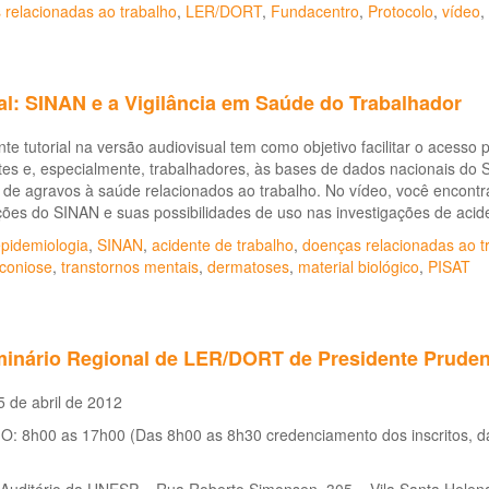
 relacionadas ao trabalho
,
LER/DORT
,
Fundacentro
,
Protocolo
,
vídeo
,
al: SINAN e a Vigilância em Saúde do Trabalhador
te tutorial na versão audiovisual tem como objetivo facilitar o acesso 
es e, especialmente, trabalhadores, às bases de dados nacionais do 
de agravos à saúde relacionados ao trabalho. No vídeo, você encontr
ões do SINAN e suas possibilidades de uso nas investigações de acide
pidemiologia
,
SINAN
,
acidente de trabalho
,
doenças relacionadas ao t
coniose
,
transtornos mentais
,
dermatoses
,
material biológico
,
PISAT
minário Regional de LER/DORT de Presidente Pruden
 de abril de 2012
: 8h00 as 17h00 (Das 8h00 as 8h30 credenciamento dos inscritos, d