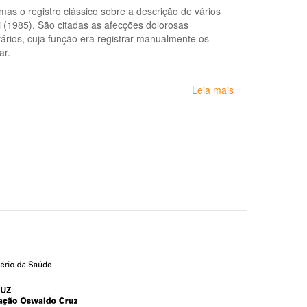
frigoríficos
as o registro clássico sobre a descrição de vários
i (1985). São citadas as afecções dolorosas
ários, cuja função era registrar manualmente os
ar.
Leia mais
sobre
Protocolo
de
Complexidade
Diferenciada:
Dor
Relacionada
ao
Trabalho