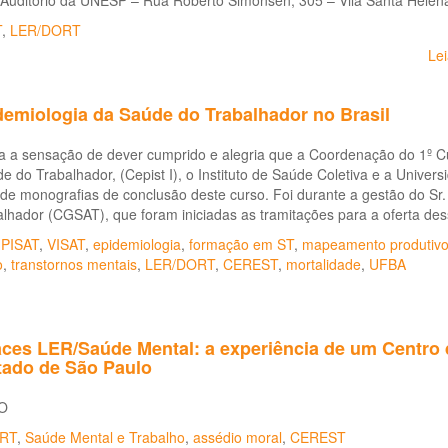
Auditório da UNESP – Rua Roberto Simonsen, 305 – Vila Santa Helena
T
,
LER/DORT
Le
demiologia da Saúde do Trabalhador no Brasil
a a sensação de dever cumprido e alegria que a Coordenação do 1º Cu
 do Trabalhador, (Cepist I), o Instituto de Saúde Coletiva e a Unive
de monografias de conclusão deste curso. Foi durante a gestão do Sr
lhador (CGSAT), que foram iniciadas as tramitações para a oferta dess
,
PISAT
,
VISAT
,
epidemiologia
,
formação em ST
,
mapeamento produtiv
o
,
transtornos mentais
,
LER/DORT
,
CEREST
,
mortalidade
,
UFBA
faces LER/Saúde Mental: a experiência de um Centro
tado de São Paulo
O
RT
,
Saúde Mental e Trabalho
,
assédio moral
,
CEREST