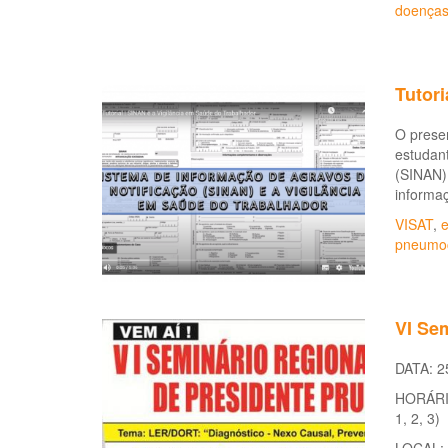
doenças
Tutori
O presen
estudant
(SINAN) 
informaç
VISAT
,
e
pneumo
VI Se
DATA: 25
HORÁRIO
1, 2, 3)