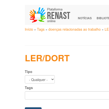
Pular
para
o
NOTÍCIAS
BIBLIO
conteúdo
Você
principal
Início
»
Tags
»
doenças relacionadas ao trabalho
»
LE
está
aqui
LER/DORT
Tipo
Tags