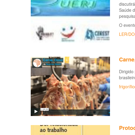
discutir
Saúde d
pesquis
O evento
LER/DO
Carne,
Dirigido
brasilei
frigorífi
Proto