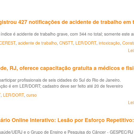
istrou 427 notificações de acidente de trabalho em
índice é acidente de trabalho grave, com 344 no total; somente este a
CEREST
,
acidente de trabalho
,
CNSTT
,
LER/DORT
,
intoxicação
,
Constr
Le
e, RJ, oferece capacitação gratuita a médicos e fis
rticipar profissionais de seis cidades do Sul do Rio de Janeiro.
ação é em LER/DORT; cadastro deve ser feito até 20 de fevereiro
T
,
LER/DORT
,
curso
Le
rio Online Interativo: Lesão por Esforço Repetitivo
saúde/UERJ e o Grupo de Ensino e Pesquisa do Câncer - GESPEC/RJ - 