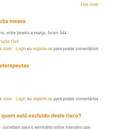
Leia mais
sobre
Interfaces
LER/Saúde
 três meses
Mental:
a
no, entre janeiro a março, foram 344
experiência
de
ução Civil
um
ia mais
sobre
Login
ou
registre-se
para postar comentários
Centro
RR
de
registrou
Referência
ioterapeutas
427
em
notificações
Saúde
de
do
acidente
Trabalhador
de
do
trabalho
Estado
ia mais
sobre
Login
ou
registre-se
para postar comentários
em
de
Resende,
três
São
RJ,
meses
Paulo
: quem está excluído deste risco?
oferece
capacitação
convidam para o seminário online interativo que
gratuita