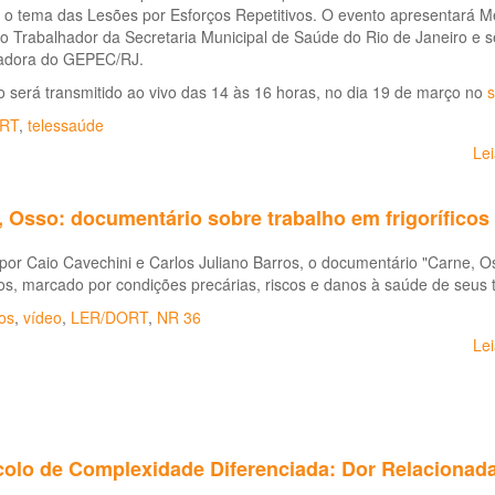
á o tema das Lesões por Esforços Repetitivos. O evento apresentará 
o Trabalhador da Secretaria Municipal de Saúde do Rio de Janeiro e 
adora do GEPEC/RJ.
 será transmitido ao vivo das 14 às 16 horas, no dia 19 de março no
s
RT
,
telessaúde
Le
 Osso: documentário sobre trabalho em frigoríficos
 por Caio Cavechini e Carlos Juliano Barros, o documentário "Carne, O
ros, marcado por condições precárias, riscos e danos à saúde de seus 
cos
,
vídeo
,
LER/DORT
,
NR 36
Le
colo de Complexidade Diferenciada: Dor Relacionada