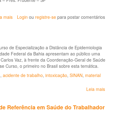
 – Pres. Prudente – SP
Trabalhador
ia mais
sobre
Login
ou
registre-se
para postar comentários
VI
Seminário
Regional
de
rso de Especialização a Distância de Epidemiologia
LER/DORT
rsidade Federal da Bahia apresentam ao público uma
de
. Carlos Vaz, à frente da Coordenação-Geral de Saúde
Presidente
e Curso, o primeiro no Brasil sobre esta temática.
Prudente
o
,
acidente de trabalho
,
intoxicação
,
SINAN
,
material
Leia mais
sobre
A
Epidemiologia
 de Referência em Saúde do Trabalhador
da Saúde
do
Trabalhador no
Brasil