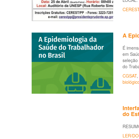
LOCAL: 
CERES
A Epi
É imens
em Saúde
seleção 
do Traba
CGSAT
biológic
Inter
do Es
RESUM
LER/DO