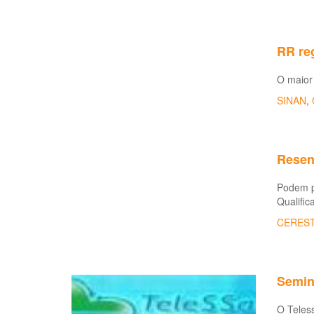
RR reg
O maior 
SINAN
,
Resend
Podem pa
Qualific
CERES
Seminá
O Teles