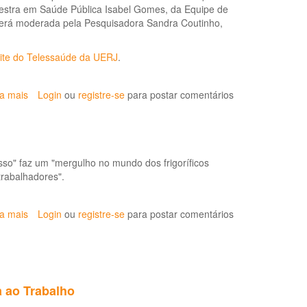
Mestra em Saúde Pública Isabel Gomes, da Equipe de
a
será moderada pela Pesquisadora Sandra Coutinho,
médicos
e
fisioterapeutas
ite do Telessaúde da UERJ
.
ia mais
sobre
Login
ou
registre-se
para postar comentários
Seminário
Online
Interativo:
Lesão
sso" faz um "mergulho no mundo dos frigoríficos
por
trabalhadores".
Esforço
Repetitivo:
quem
ia mais
sobre
Login
ou
registre-se
para postar comentários
está
Carne,
excluído
Osso:
deste
documentário
risco?
sobre
trabalho
 ao Trabalho
em