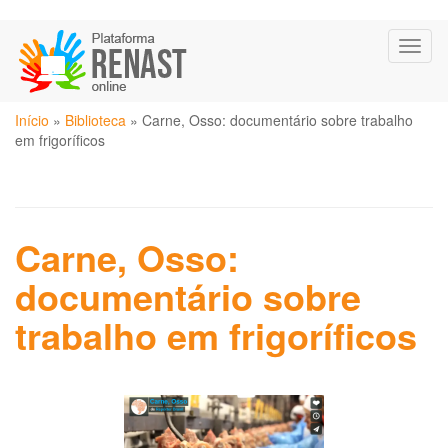
Pular
Toggl
para
naviga
o
conteúdo
Você
principal
Início
»
Biblioteca
»
Carne, Osso: documentário sobre trabalho
está
em frigoríficos
aqui
Carne, Osso:
documentário sobre
trabalho em frigoríficos