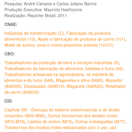
Pesquisa: André Campos e Carlos Juliano Barros
Produção Executiva: Maurício Hashizume
Realização: Repórter Brasil, 2011
CNAE:
Indústrias de transformação (C)
,
Fabricação de produtos
alimentícios (10)
,
Abate e fabricação de produtos de carne (101)
,
Abate de suínos, aves e outros pequenos animais (10121)
CBO:
Trabalhadores da produção de bens e serviços industriais (8)
,
Trabalhadores da fabricação de alimentos, bebidas e fumo (84)
,
Trabalhadores artesanais na agroindústria, na indústria de
alimentos e do fumo (848)
,
Magarefes e afins (8485)
,
Abatedor
(848505)
,
Desossador (848515)
,
Magarefe (848520)
,
Retalhador
de carne (848525)
CID:
Capítulo XIII - Doenças do sistema osteomuscular e do tecido
conjuntivo (M00-M99)
,
Outros transtornos dos tecidos moles
(M70-M79)
,
Lesões do ombro (M75)
,
Outras entesopatias (M77)
,
Transtornos dos tecidos moles relacionados com o uso, uso