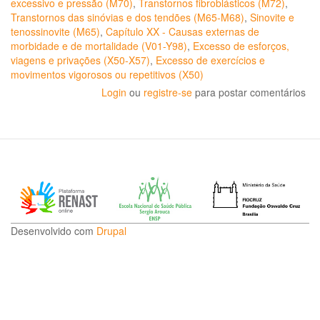
excessivo e pressão (M70)
,
Transtornos fibroblásticos (M72)
,
Transtornos das sinóvias e dos tendões (M65-M68)
,
Sinovite e
tenossinovite (M65)
,
Capítulo XX - Causas externas de
morbidade e de mortalidade (V01-Y98)
,
Excesso de esforços,
viagens e privações (X50-X57)
,
Excesso de exercícios e
movimentos vigorosos ou repetitivos (X50)
Login
ou
registre-se
para postar comentários
Desenvolvido com
Drupal