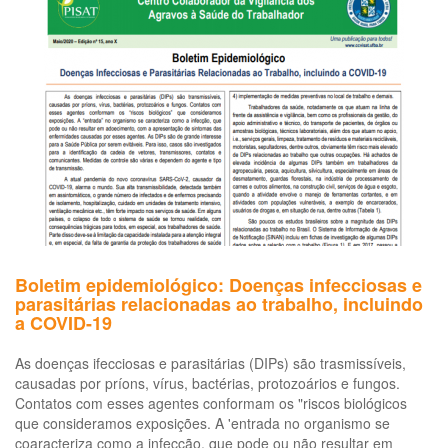
à
saúde
dos
trabalhadores
expostos
ao
chumbo
metálico
Boletim epidemiológico: Doenças infecciosas e
parasitárias relacionadas ao trabalho, incluindo
a COVID-19
As doenças ifecciosas e parasitárias (DIPs) são trasmissíveis,
causadas por príons, vírus, bactérias, protozoários e fungos.
Contatos com esses agentes conformam os "riscos biológicos
que consideramos exposições. A 'entrada no organismo se
coaracteriza como a infecção, que pode ou não resultar em