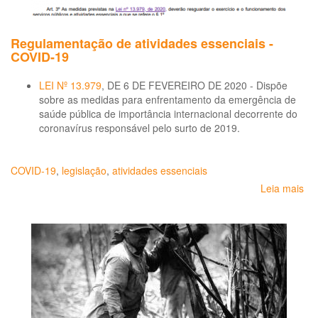
Regulamentação de atividades essenciais -
COVID-19
LEI Nº 13.979
, DE 6 DE FEVEREIRO DE 2020 - Dispõe
sobre as medidas para enfrentamento da emergência de
saúde pública de importância internacional decorrente do
coronavírus responsável pelo surto de 2019.
COVID-19
,
legislação
,
atividades essenciais
Leia mais
so
Re
de
ati
ess
-
CO
19