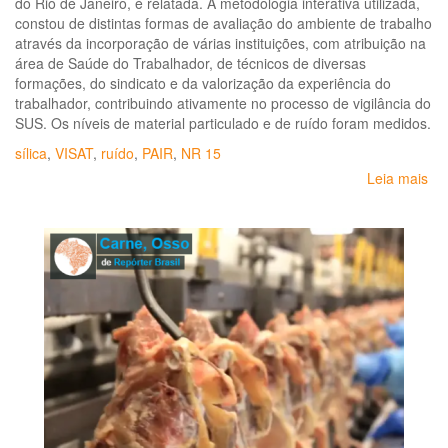
do Rio de Janeiro, é relatada. A metodologia interativa utilizada,
87
constou de distintas formas de avaliação do ambiente de trabalho
milhões
através da incorporação de várias instituições, com atribuição na
por
área de Saúde do Trabalhador, de técnicos de diversas
danos
formações, do sindicato e da valorização da experiência do
ambientais
trabalhador, contribuindo ativamente no processo de vigilância do
SUS. Os níveis de material particulado e de ruído foram medidos.
sílica
,
VISAT
,
ruído
,
PAIR
,
NR 15
Leia mais
so
Pr
de
tra
e
ris
pa
a
sa
do
tr
em
um
ind