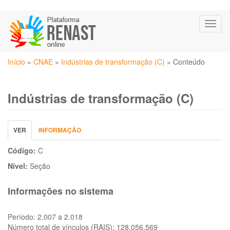
Pular
Toggl
para
naviga
o
conteúdo
Você
principal
Início
»
CNAE
»
Indústrias de transformação (C)
»
Conteúdo
está
aqui
Indústrias de transformação (C)
Abas
VER
(ABA
INFORMAÇÃO
primárias
ATIVA)
Código:
C
Nível:
Seção
Informações no sistema
Período:
2.007 a 2.018
Número total de vínculos (RAIS):
128.056.569