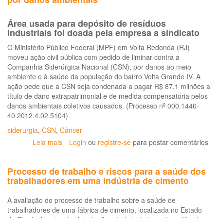
Área usada para depósito de resíduos
industriais foi doada pela empresa a sindicato
O Ministério Público Federal (MPF) em Volta Redonda (RJ)
moveu ação civil pública com pedido de liminar contra a
Companhia Siderúrgica Nacional (CSN), por danos ao meio
ambiente e à saúde da população do bairro Volta Grande IV. A
ação pede que a CSN seja condenada a pagar R$ 87,1 milhões a
título de dano extrapatrimonial e de medida compensatória pelos
danos ambientais coletivos causados. (Processo nº 000.1446-
40.2012.4.02.5104)
siderurgia
,
CSN
,
Câncer
Leia mais
sobre
Login
ou
registre-se
para postar comentários
CSN
pode
Processo de trabalho e riscos para a saúde dos
ser
trabalhadores em uma indústria de cimento
condenada
a
A avaliação do processo de trabalho sobre a saúde de
pagar
trabalhadores de uma fábrica de cimento, localizada no Estado
R$