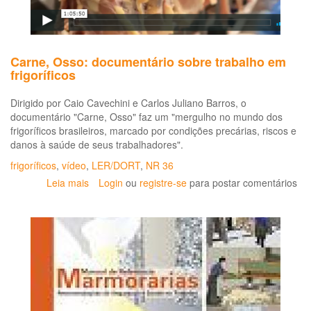
de
ci
Carne, Osso: documentário sobre trabalho em
frigoríficos
Dirigido por Caio Cavechini e Carlos Juliano Barros, o
documentário "Carne, Osso" faz um "mergulho no mundo dos
frigoríficos brasileiros, marcado por condições precárias, riscos e
danos à saúde de seus trabalhadores".
frigoríficos
,
vídeo
,
LER/DORT
,
NR 36
Leia mais
sobre
Login
ou
registre-se
para postar comentários
Carne,
Osso:
documentário
sobre
trabalho
em
frigoríficos