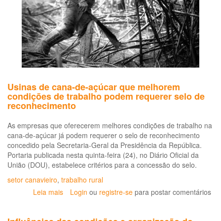
Usinas de cana-de-açúcar que melhorem
condições de trabalho podem requerer selo de
reconhecimento
As empresas que oferecerem melhores condições de trabalho na
cana-de-açúcar já podem requerer o selo de reconhecimento
concedido pela Secretaria-Geral da Presidência da República.
Portaria publicada nesta quinta-feira (24), no Diário Oficial da
União (DOU), estabelece critérios para a concessão do selo.
setor canavieiro
,
trabalho rural
Leia mais
sobre
Login
ou
registre-se
para postar comentários
Usinas
de