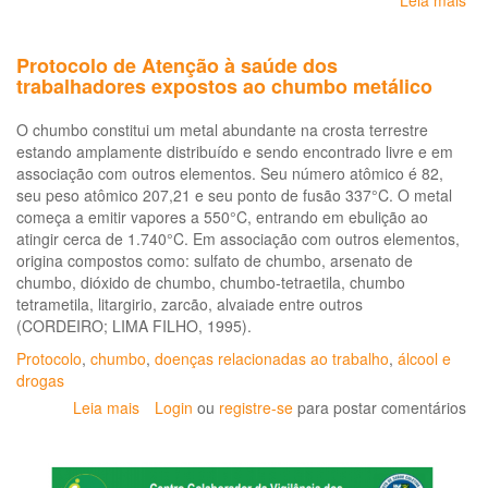
Leia mais
so
Ma
Re
Protocolo de Atenção à saúde dos
de
trabalhadores expostos ao chumbo metálico
Se
e
O chumbo constitui um metal abundante na crosta terrestre
Sa
estando amplamente distribuído e sendo encontrado livre e em
no
associação com outros elementos. Seu número atômico é 82,
Tr
seu peso atômico 207,21 e seu ponto de fusão 337°C. O metal
começa a emitir vapores a 550°C, entrando em ebulição ao
atingir cerca de 1.740°C. Em associação com outros elementos,
origina compostos como: sulfato de chumbo, arsenato de
chumbo, dióxido de chumbo, chumbo-tetraetila, chumbo
tetrametila, litargirio, zarcão, alvaiade entre outros
(CORDEIRO; LIMA FILHO, 1995).
Protocolo
,
chumbo
,
doenças relacionadas ao trabalho
,
álcool e
drogas
Leia mais
sobre
Login
ou
registre-se
para postar comentários
Protocolo
de
Atenção