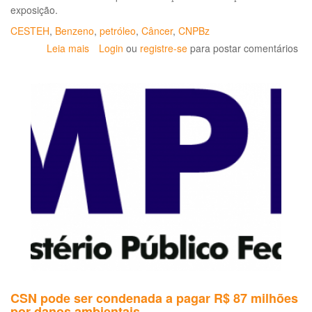
exposição.
CESTEH
,
Benzeno
,
petróleo
,
Câncer
,
CNPBz
Leia mais
sobre
Login
ou
registre-se
para postar comentários
Benzeno
e
a
Saúde
dos
Trabalhadores:
pesquisadora
relembra
história
CSN pode ser condenada a pagar R$ 87 milhões
por danos ambientais