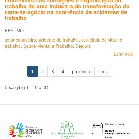
Influências das condições e organização do
cana-
trabalho de uma indústria de transformação de
de-
cana-de-açúcar na ocorrência de acidentes de
açúcar
trabalho
que
melhorem
RESUMO
condições
de
setor canavieiro
,
acidente de trabalho
,
qualidade de vida no
trabalho
trabalho
,
Saúde Mental e Trabalho
,
Dejours
podem
Leia mais
so
requerer
Inf
selo
da
de
1
2
3
4
próximo ›
fim »
co
reconhecimento
e
or
Displaying 1 - 10 of 34
do
tra
de
um
ind
de
tr
de