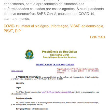
adoecimento, com a apresentação de sintomas das
enfermidadades causadas por esses agentes. A atual pandemia
do novo coronavírus SARS-Cov-2, causador da COVID-19,
alarma o mundo.
COVID-19
,
material biológico
,
Informação
,
VISAT
,
epidemiologia
,
PISAT
,
DIP
Leia mais
so
Bo
epi
Do
inf
e
par
re
ao
tra
inc
a
CO
19