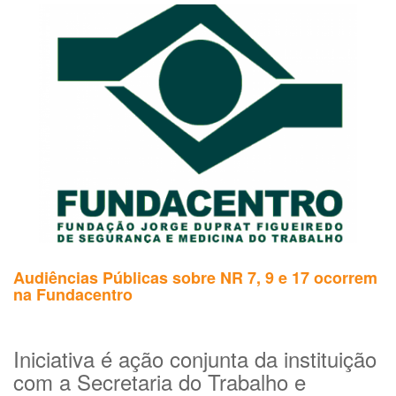
Osso”
pode
ser
visto
na
íntegra
pela
internet
Audiências Públicas sobre NR 7, 9 e 17 ocorrem
na Fundacentro
Iniciativa é ação conjunta da instituição
com a Secretaria do Trabalho e