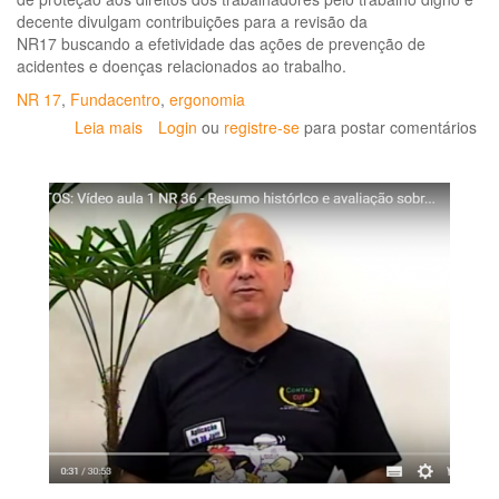
Previdenciários
decente divulgam contribuições para a revisão da
de
NR17 buscando a efetividade das ações de prevenção de
Trabalhadoras
acidentes e doenças relacionados ao trabalho.
e
Trabalhadores
NR 17
,
Fundacentro
,
ergonomia
dos
Leia mais
sobre
Login
ou
registre-se
para postar comentários
Serviços
Revisão
de
da
Saúde
NR
17/2019:
é
preciso
modernizar
e
proteger mais
a
Saúde
dos
Trabalhadores