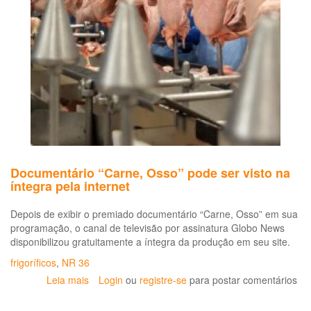
-
Se
e
Sa
no
Tr
em
Em
de
Ab
e
Pr
Documentário “Carne, Osso” pode ser visto na
de
íntegra pela internet
Ca
e
Depois de exibir o premiado documentário “Carne, Osso” em sua
De
programação, o canal de televisão por assinatura Globo News
disponibilizou gratuitamente a íntegra da produção em seu site.
frigoríficos
,
NR 36
Leia mais
sobre
Login
ou
registre-se
para postar comentários
Documentário
“Carne,