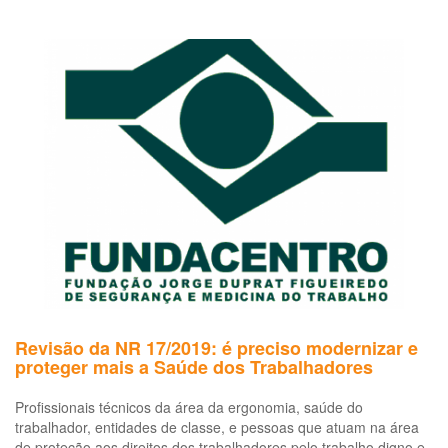
No
Dia
Mundial
da
Saúde,
a
Frente
Ampla
em
Defesa
da
Saúde
dos
Trabalhadores
lança
Nota
Técnica
Revisão da NR 17/2019: é preciso modernizar e
orientadora
proteger mais a Saúde dos Trabalhadores
sobre
Direitos
Profissionais técnicos da área da ergonomia, saúde do
Trabalhistas
trabalhador, entidades de classe, e pessoas que atuam na área
e
de proteção aos direitos dos trabalhadores pelo trabalho digno e