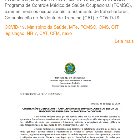
Programa de Controle Médico de Saúde Ocupacional (PCMSO),
exames médicos ocupacionais, afastamento de trabalhadores,
Comunicação de Acidente de Trabalho (CAT) e COVID-19.
COVID-19
,
Ministério da Saúde
,
MTe
,
PCMSO
,
OMS
,
OIT
,
legislação
,
NR 7
,
CAT
,
CFM
,
nexo
Leia mais
so
No
Té
SE
nº
14
Or
so
a
el
de
do
e
ad
de
me