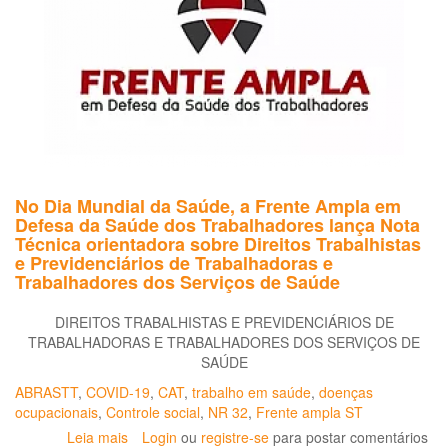
set
de
tel
em
ra
da
pa
da
CO
19
No Dia Mundial da Saúde, a Frente Ampla em
Defesa da Saúde dos Trabalhadores lança Nota
Técnica orientadora sobre Direitos Trabalhistas
e Previdenciários de Trabalhadoras e
Trabalhadores dos Serviços de Saúde
DIREITOS TRABALHISTAS E PREVIDENCIÁRIOS DE
TRABALHADORAS E TRABALHADORES DOS SERVIÇOS DE
SAÚDE
ABRASTT
,
COVID-19
,
CAT
,
trabalho em saúde
,
doenças
ocupacionais
,
Controle social
,
NR 32
,
Frente ampla ST
Leia mais
sobre
Login
ou
registre-se
para postar comentários