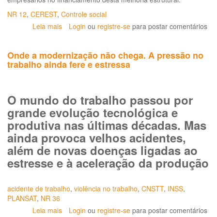
NR 12
,
CEREST
,
Controle social
Leia mais
sobre
Login
ou
registre-se
para postar comentários
Governo
lança
Onde a modernização não chega. A pressão no
campanha
trabalho ainda fere e estressa
de
incentivo
à
renovação
O mundo do trabalho passou por
de
grande evolução tecnológica e
maquinário
produtiva nas últimas décadas. Mas
industrial
ainda provoca velhos acidentes,
além de novas doenças ligadas ao
estresse e à aceleração da produção
acidente de trabalho
,
violência no trabalho
,
CNSTT
,
INSS
,
PLANSAT
,
NR 36
Leia mais
sobre
Login
ou
registre-se
para postar comentários