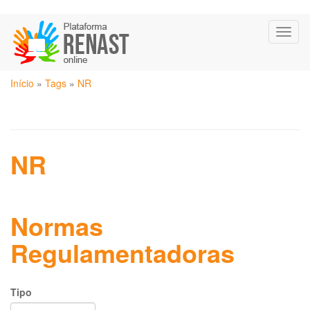
Pular
Toggl
para
naviga
o
conteúdo
Você
principal
Início
»
Tags
»
NR
está
aqui
NR
Normas
Regulamentadoras
Tipo