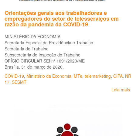
de
se
Orientações gerais aos trabalhadores e
e
empregadores do setor de telesserviços em
sa
razão da pandemia da COVID-19
tra
fre
MINISTÉRIO DA ECONOMIA
ao
Secretaria Especial de Previdência e Trabalho
ris
Secretaria de Trabalho
de
Subsecretaria de Inspeção do Trabalho
co
OFÍCIO CIRCULAR SEI nº 1091/2020/ME
po
Brasília, 31 de março de 2020.
CO
19
COVID-19
,
Ministério da Economia
,
MTe
,
telemarketing
,
CIPA
,
NR
17
,
SESMT
Leia mais
so
Or
ger
ao
tr
e
em
do