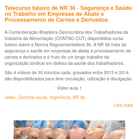
Telecurso básico de NR 36 - Segurança e Saúde
no Trabalho em Empresas de Abate e
Processamento de Carnes e Derivados
A Conferderação Brasileira Democrática dos Trabalhadores da
Indústria da Alimentação (CONTAC-CUT) disponibiliza curso
básico sobre a Norma Regulamentadora 36. A NR 36 trata da
segurança e saúde em empresas de abate e processamento de
carnes e derivados e é fruto de um longo trabalho da
organização sindical em defesa da saúde dos trabalhadores.
São 4 vídeos de 30 minutos cada, gravados entre 2013 e 2014
são disponibilizados para livre circulação, utilização e divulgação.
Vídeo aula 1
vídeo
,
Controle social
,
frigoríficos
,
NR 36
Leia mais
so
Te
bá
de
NR
36