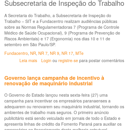
Subsecretaria de Inspeção do Trabalho
A Secretaria do Trabalho, a Subsecretaria de Inspeção do
Trabalho – SIT e a Fundacentro realizam audiências públicas
sobre as Normas Regulamentadoras 7 (Programa de Controle
Médico de Saúde Ocupacional), 9 (Programa de Prevenção de
Riscos Ambientais) e 17 (Ergonomia) nos dias 10 e 11 de
setembro em São Paulo/SP.
Fundacentro
,
NR
,
NR 7
,
NR 9
,
NR 17
,
MTe
Leia mais
sobre
Login
ou
registre-se
para postar comentários
Audiências
Públicas
Governo lança campanha de incentivo à
sobre
renovação de maquinário industrial
NR
7,
O Governo do Estado lançou nesta sexta-feira (27) uma
9
campanha para incentivar os empresários paranaenses a
e
adequarem ou renovarem seu maquinário industrial, tornando os
17
ambientes de trabalho mais seguros. O primeiro anúncio
ocorrem
publicitário está sendo veiculado em jornais de todo o Estado e
na
apresenta linhas de crédito da Fomento Paraná para auxiliar os
Fundacentro
empresários no financiamento desta melhoria estrutural.