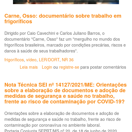
Carne, Osso: documentário sobre trabalho em
frigoríficos
Dirigido por Caio Cavechini e Carlos Juliano Barros, o
documentário "Carne, Osso" faz um "mergulho no mundo dos
frigoríficos brasileiros, marcado por condições precárias, riscos e
danos à saúde de seus trabalhadores".
frigoríficos
,
vídeo
,
LER/DORT
,
NR 36
Leia mais
sobre
Login
ou
registre-se
para postar comentários
Carne,
Osso:
Nota Técnica SEI nº 14127/2021/ME: Orientações
documentário
sobre a elaboração de documentos e adoção de
sobre
medidas de segurança e saúde no trabalho,
trabalho
frente ao risco de contaminação por COVID-19?
em
frigoríficos
Orientações sobre a elaboração de documentos e adoção de
medidas de segurança e saúde no trabalho, frente ao risco de
contaminação por coronavírus no ambiente laboral.
Portaria Conjunta SEPRT/MS nº 20, de 18 de junho de 2020,