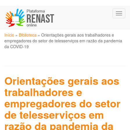
Pular
Toggl
para
naviga
o
conteúdo
Você
principal
Início
»
Biblioteca
»
Orientações gerais aos trabalhadores e
está
empregadores do setor de telesserviços em razão da pandemia
aqui
da COVID-19
Orientações gerais aos
trabalhadores e
empregadores do setor
de telesserviços em
razão da pandemia da