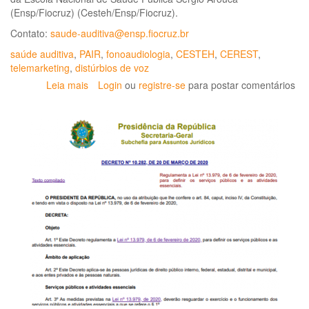
(Ensp/Fiocruz) (Cesteh/Ensp/Fiocruz).
Contato:
saude-auditiva@ensp.fiocruz.br
saúde auditiva
,
PAIR
,
fonoaudiologia
,
CESTEH
,
CEREST
,
telemarketing
,
distúrbios de voz
Leia mais
sobre
Login
ou
registre-se
para postar comentários
Boletim
de
Fonoaudiologia
na
Saúde
do
Trabalhador