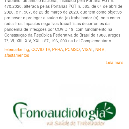
Trabalho, de âmbito nacional, instituído pela Portaria PGT n.
470.2020, alterada pelas Portarias PGT n. 585, de 04 de abril de
2020, e n. 507, de 23 de março de 2020, que tem como objetivo
promover e proteger a saúde do (a) trabalhador (a), bem como
reduzir os impactos negativos trabalhistas decorrentes da
pandemia de infecções por COVID-19, com fundamento na
Constituição da República Federativa do Brasil de 1988, artigos
7º, VI, XIII, XIV, XXII 127, 196, 200 na Lei Complementar n.
telemarketing
,
COVID-19
,
PPRA
,
PCMSO
,
VISAT
,
NR 6
,
afastamentos
Leia mais
so
No
téc
MP
GT
CO
19
N.
19
So
as
me