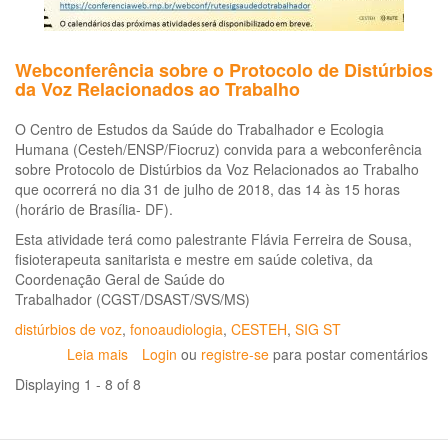
Webconferência sobre o Protocolo de Distúrbios
da Voz Relacionados ao Trabalho
O Centro de Estudos da Saúde do Trabalhador e Ecologia
Humana (Cesteh/ENSP/Fiocruz) convida para a webconferência
sobre Protocolo de Distúrbios da Voz Relacionados ao Trabalho
que ocorrerá no dia 31 de julho de 2018, das 14 às 15 horas
(horário de Brasília- DF).
Esta atividade terá como palestrante Flávia Ferreira de Sousa,
fisioterapeuta sanitarista e mestre em saúde coletiva, da
Coordenação Geral de Saúde do
Trabalhador (CGST/DSAST/SVS/MS)
distúrbios de voz
,
fonoaudiologia
,
CESTEH
,
SIG ST
Leia mais
sobre
Login
ou
registre-se
para postar comentários
Webconferência
Displaying 1 - 8 of 8
sobre
o
Protocolo