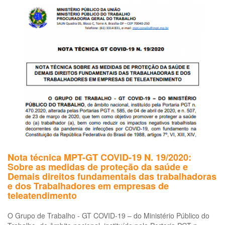
ao
tr
e
em
do
set
de
tel
em
ra
da
pa
da
CO
19
Nota técnica MPT-GT COVID-19 N. 19/2020:
Sobre as medidas de proteção da saúde e
Demais direitos fundamentais das trabalhadoras
e dos Trabalhadores em empresas de
teleatendimento
O Grupo de Trabalho - GT COVID-19 – do Ministério Público do