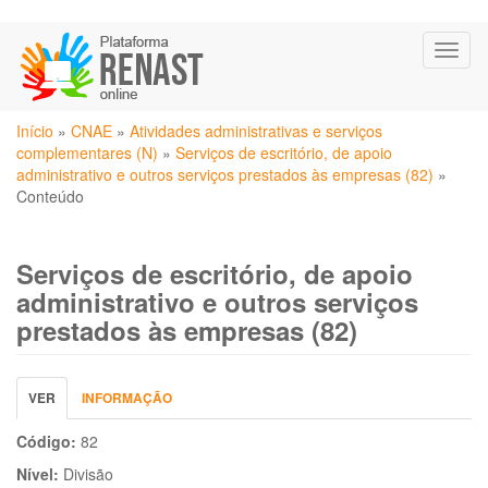
Pular
Toggl
para
naviga
o
conteúdo
Você
principal
Início
»
CNAE
»
Atividades administrativas e serviços
está
complementares (N)
»
Serviços de escritório, de apoio
aqui
administrativo e outros serviços prestados às empresas (82)
»
Conteúdo
Serviços de escritório, de apoio
administrativo e outros serviços
prestados às empresas (82)
Abas
VER
(ABA
INFORMAÇÃO
primárias
ATIVA)
Código:
82
Nível:
Divisão