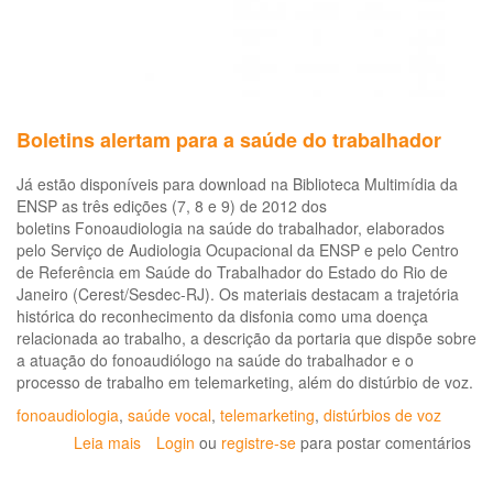
de
pr
da
sa
e
De
Boletins alertam para a saúde do trabalhador
dir
fu
Já estão disponíveis para download na Biblioteca Multimídia da
da
ENSP as três edições (7, 8 e 9) de 2012 dos
tr
boletins Fonoaudiologia na saúde do trabalhador, elaborados
e
pelo Serviço de Audiologia Ocupacional da ENSP e pelo Centro
do
de Referência em Saúde do Trabalhador do Estado do Rio de
Tr
Janeiro (Cerest/Sesdec-RJ). Os materiais destacam a trajetória
em
histórica do reconhecimento da disfonia como uma doença
em
relacionada ao trabalho, a descrição da portaria que dispõe sobre
de
a atuação do fonoaudiólogo na saúde do trabalhador e o
te
processo de trabalho em telemarketing, além do distúrbio de voz.
fonoaudiologia
,
saúde vocal
,
telemarketing
,
distúrbios de voz
Leia mais
sobre
Login
ou
registre-se
para postar comentários
Boletins
alertam