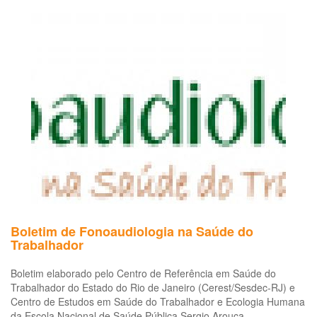
pa
os
tr
de
te
(C
Sa
Boletim de Fonoaudiologia na Saúde do
Trabalhador
Boletim elaborado pelo Centro de Referência em Saúde do
Trabalhador do Estado do Rio de Janeiro (Cerest/Sesdec-RJ) e
Centro de Estudos em Saúde do Trabalhador e Ecologia Humana
da Escola Nacional de Saúde Pública Sergio Arouca