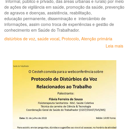
informal, público e privado, das áreas urbanas e rurais) por meio
de ações de vigilância em saúde, promoção da saúde, prevenção
de agravos e doenças, assistência, reabilitação,
educação permanente, disseminação e intercâmbio de
informações, assim como troca de experiências e gestão de
conhecimento em Saúde do Trabalhador.
distúrbios de voz
,
saúde vocal
,
Protocolo
,
Atenção primária
Leia mais
so
Pro
Dis
de
Vo
Re
ao
Tr
–
DV