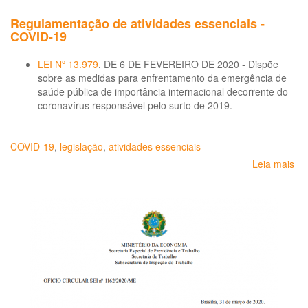
Regulamentação de atividades essenciais -
COVID-19
LEI Nº 13.979
, DE 6 DE FEVEREIRO DE 2020 - Dispõe
sobre as medidas para enfrentamento da emergência de
saúde pública de importância internacional decorrente do
coronavírus responsável pelo surto de 2019.
COVID-19
,
legislação
,
atividades essenciais
Leia mais
so
Re
de
ati
ess
-
CO
19