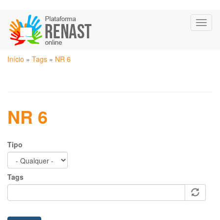
Pular
Toggl
para
naviga
o
conteúdo
Você
principal
Início
»
Tags
»
NR 6
está
aqui
NR 6
Tipo
Tags