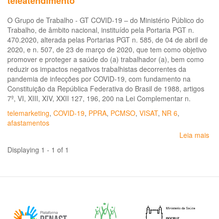
teleatendimento
O Grupo de Trabalho - GT COVID-19 – do Ministério Público do
Trabalho, de âmbito nacional, instituído pela Portaria PGT n.
470.2020, alterada pelas Portarias PGT n. 585, de 04 de abril de
2020, e n. 507, de 23 de março de 2020, que tem como objetivo
promover e proteger a saúde do (a) trabalhador (a), bem como
reduzir os impactos negativos trabalhistas decorrentes da
pandemia de infecções por COVID-19, com fundamento na
Constituição da República Federativa do Brasil de 1988, artigos
7º, VI, XIII, XIV, XXII 127, 196, 200 na Lei Complementar n.
telemarketing
,
COVID-19
,
PPRA
,
PCMSO
,
VISAT
,
NR 6
,
afastamentos
Leia mais
so
No
Displaying 1 - 1 of 1
téc
MP
GT
CO
19
N.
19