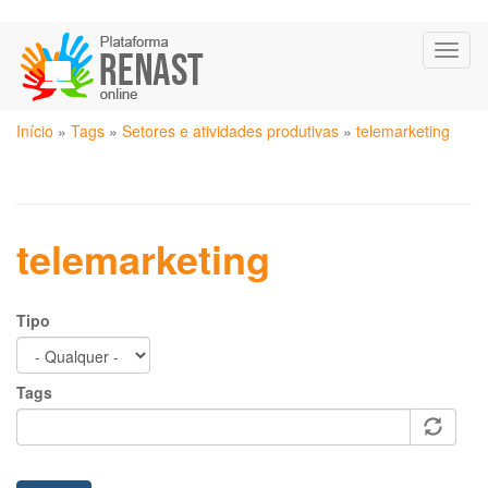
Pular
Toggl
para
naviga
o
conteúdo
Você
principal
Início
»
Tags
»
Setores e atividades produtivas
»
telemarketing
está
aqui
telemarketing
Tipo
Tags