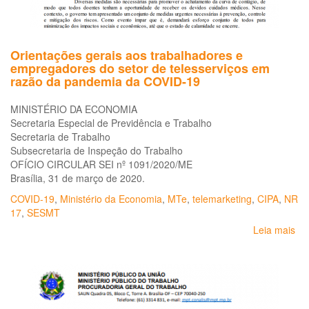
Orientações gerais aos trabalhadores e
empregadores do setor de telesserviços em
razão da pandemia da COVID-19
MINISTÉRIO DA ECONOMIA
Secretaria Especial de Previdência e Trabalho
Secretaria de Trabalho
Subsecretaria de Inspeção do Trabalho
OFÍCIO CIRCULAR SEI nº 1091/2020/ME
Brasília, 31 de março de 2020.
COVID-19
,
Ministério da Economia
,
MTe
,
telemarketing
,
CIPA
,
NR
17
,
SESMT
Leia mais
so
Or
ger
ao
tr
e