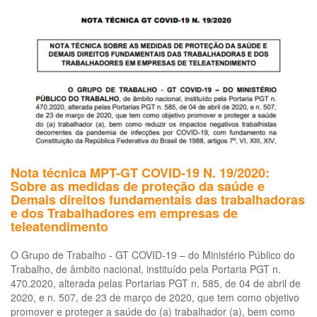
em
do
set
de
tel
em
ra
da
pa
da
CO
19
Nota técnica MPT-GT COVID-19 N. 19/2020:
Sobre as medidas de proteção da saúde e
Demais direitos fundamentais das trabalhadoras
e dos Trabalhadores em empresas de
teleatendimento
O Grupo de Trabalho - GT COVID-19 – do Ministério Público do
Trabalho, de âmbito nacional, instituído pela Portaria PGT n.
470.2020, alterada pelas Portarias PGT n. 585, de 04 de abril de
2020, e n. 507, de 23 de março de 2020, que tem como objetivo
promover e proteger a saúde do (a) trabalhador (a), bem como