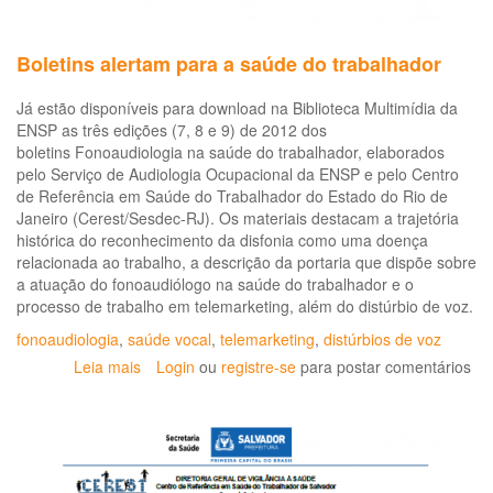
e
De
Boletins alertam para a saúde do trabalhador
dir
fu
Já estão disponíveis para download na Biblioteca Multimídia da
da
ENSP as três edições (7, 8 e 9) de 2012 dos
tr
boletins Fonoaudiologia na saúde do trabalhador, elaborados
e
pelo Serviço de Audiologia Ocupacional da ENSP e pelo Centro
do
de Referência em Saúde do Trabalhador do Estado do Rio de
Tr
Janeiro (Cerest/Sesdec-RJ). Os materiais destacam a trajetória
em
histórica do reconhecimento da disfonia como uma doença
em
relacionada ao trabalho, a descrição da portaria que dispõe sobre
de
a atuação do fonoaudiólogo na saúde do trabalhador e o
te
processo de trabalho em telemarketing, além do distúrbio de voz.
fonoaudiologia
,
saúde vocal
,
telemarketing
,
distúrbios de voz
Leia mais
sobre
Login
ou
registre-se
para postar comentários
Boletins
alertam
para
a
saúde