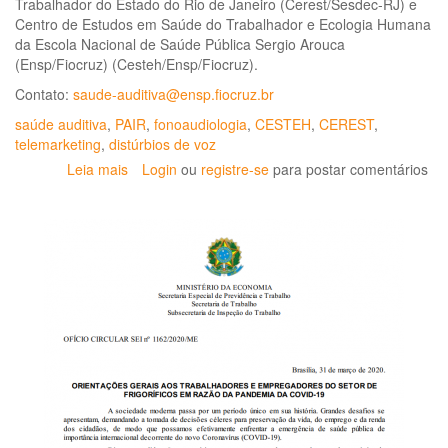
Trabalhador do Estado do Rio de Janeiro (Cerest/Sesdec-RJ) e
Centro de Estudos em Saúde do Trabalhador e Ecologia Humana
da Escola Nacional de Saúde Pública Sergio Arouca
(Ensp/Fiocruz) (Cesteh/Ensp/Fiocruz).
Contato:
saude-auditiva@ensp.fiocruz.br
saúde auditiva
,
PAIR
,
fonoaudiologia
,
CESTEH
,
CEREST
,
telemarketing
,
distúrbios de voz
Leia mais
sobre
Login
ou
registre-se
para postar comentários
Boletim
de
Fonoaudiologia
na
Saúde
do
Trabalhador