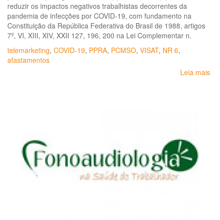
reduzir os impactos negativos trabalhistas decorrentes da
pandemia de infecções por COVID-19, com fundamento na
Constituição da República Federativa do Brasil de 1988, artigos
7º, VI, XIII, XIV, XXII 127, 196, 200 na Lei Complementar n.
telemarketing
,
COVID-19
,
PPRA
,
PCMSO
,
VISAT
,
NR 6
,
afastamentos
Leia mais
so
No
téc
MP
GT
CO
19
N.
19
So
as
me
de
pr
da
sa