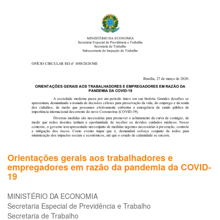
Bra
ab
os
cu
da
sa
me
em
me
à
pa
do
no
co
Orientações gerais aos trabalhadores e
empregadores em razão da pandemia da COVID-
19
MINISTÉRIO DA ECONOMIA
Secretaria Especial de Previdência e Trabalho
Secretaria de Trabalho