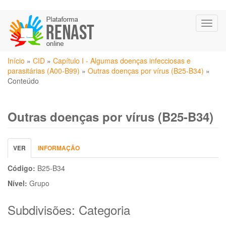
Pular
Toggl
para
naviga
o
conteúdo
Você
principal
Início
»
CID
»
Capítulo I - Algumas doenças infecciosas e
está
parasitárias (A00-B99)
»
Outras doenças por vírus (B25-B34)
»
aqui
Conteúdo
Outras doenças por vírus (B25-B34)
Abas
VER
(ABA
INFORMAÇÃO
primárias
ATIVA)
Código:
B25-B34
Nível:
Grupo
Subdivisões: Categoria