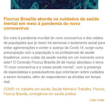
Fiocruz Brasília aborda os cuidados da saúde
mental em meio à pandemia do novo
coronavírus
Em meio à pandemia mundial do novo coronavírus e dos relatos
de populações que já vivem há semanas o isolamento social para
evitar aglomerações e conter o avanço da Covid-19, surge outra
preocupação com a população e os profissionais de saúde
brasileiros: como cuidar da saúde mental em um momento como
este? O Conexão Fiocruz Brasília 26 de março abordaou o tema
“O novo coronavírus e a nossa saúde mental”, com a presença
de especialistas e pesquisadores que orientaram sobre cuidados
a serem tomados, além de responderem as dúvidas em tempo
real.
COVID-19
,
trabalho em saúde
,
Saúde Mental e Trabalho
,
Fiocruz
,
Fiocruz Brasília
,
emergência em saúde pública
Leia mais
so
Fi