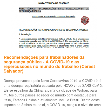
qu
es
ac
e
qu
as
me
de
pr
ne
Recomendações para trabalhadores da
segurança pública - A COVID-19 e as
repercussões no mundo do trabalho (Cerest
Salvador)
Doença provocada pelo Novo Coronavírus 2019, a COVID-19, é
uma doença respiratória causada pelo NOVO vírus SARS-CoV-2.
Ele se espalhou da China, a partir da cidade de Wuhan, para
muitos outros países ao redor do mundo com destaque para
Itália, Estados Unidos e atualmente inclui o Brasil. Diante deste
impacto de âmbito mundial, a COVID-19, atingiu o nível de uma