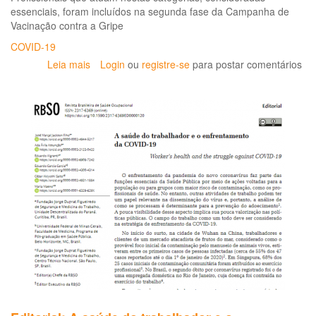
essenciais, foram incluídos na segunda fase da Campanha de
nã
Vacinação contra a Gripe
hos
da
COVID-19
pa
Leia mais
sobre
Login
ou
registre-se
para postar comentários
do
Começa
co
dia
(C
16
19
a
-
vacinação
DV
para
caminhoneiros,
motoristas
de
transporte
coletivo
e
portuários