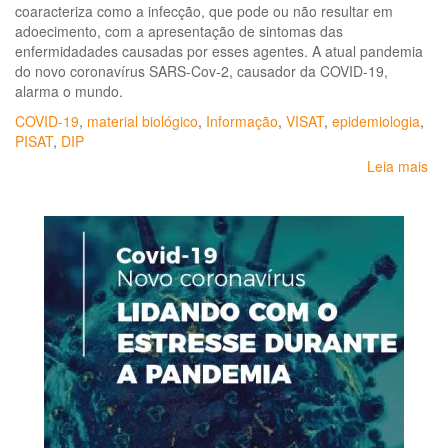
coaracteriza como a infecção, que pode ou não resultar em
adoecimento, com a apresentação de sintomas das
enfermidadades causadas por esses agentes. A atual pandemia
do novo coronavírus SARS-Cov-2, causador da COVID-19,
alarma o mundo.
COVID-19
,
material biológico
,
Informação
,
VISAT
,
epidemiologia
,
PISAT
,
DIP
Leia mais
so
Bo
epi
Do
inf
e
par
re
ao
tra
inc
a
CO
19