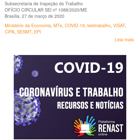
Subsecretaria de Inspeção do Trabalho
OFÍCIO CIRCULAR SEI nº 1088/2020/ME
Brasília, 27 de março de 2020
Ministério da Economia
,
MTe
,
COVID-19
,
teletrabalho
,
VISAT
,
CIPA
,
SESMT
,
EPI
Leia mais
so
Or
ger
ao
tr
e
em
em
ra
da
pa
da
CO
19