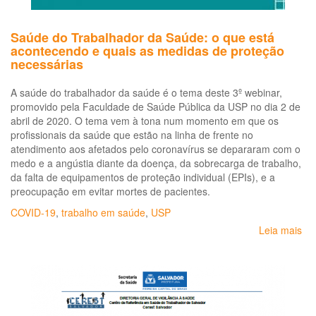
Saúde do Trabalhador da Saúde: o que está
acontecendo e quais as medidas de proteção
necessárias
A saúde do trabalhador da saúde é o tema deste 3º webinar,
promovido pela Faculdade de Saúde Pública da USP no dia 2 de
abril de 2020. O tema vem à tona num momento em que os
profissionais da saúde que estão na linha de frente no
atendimento aos afetados pelo coronavírus se depararam com o
medo e a angústia diante da doença, da sobrecarga de trabalho,
da falta de equipamentos de proteção individual (EPIs), e a
preocupação em evitar mortes de pacientes.
COVID-19
,
trabalho em saúde
,
USP
Leia mais
so
Sa
do
Tr
da
Sa
o