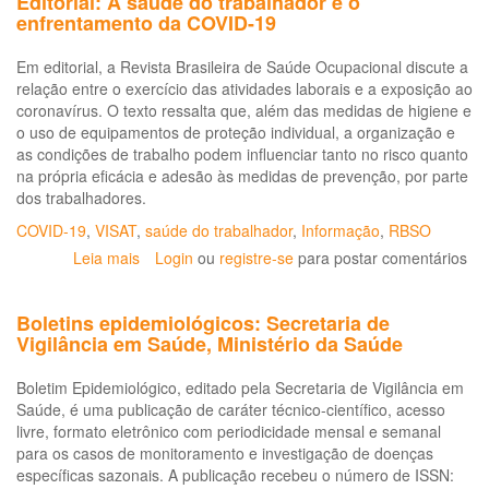
Editorial: A saúde do trabalhador e o
enfrentamento da COVID-19
Em editorial, a Revista Brasileira de Saúde Ocupacional discute a
relação entre o exercício das atividades laborais e a exposição ao
coronavírus. O texto ressalta que, além das medidas de higiene e
o uso de equipamentos de proteção individual, a organização e
as condições de trabalho podem influenciar tanto no risco quanto
na própria eficácia e adesão às medidas de prevenção, por parte
dos trabalhadores.
COVID-19
,
VISAT
,
saúde do trabalhador
,
Informação
,
RBSO
Leia mais
sobre
Login
ou
registre-se
para postar comentários
Editorial:
A
Boletins epidemiológicos: Secretaria de
saúde
Vigilância em Saúde, Ministério da Saúde
do
trabalhador
Boletim Epidemiológico, editado pela Secretaria de Vigilância em
e
Saúde, é uma publicação de caráter técnico-científico, acesso
o
livre, formato eletrônico com periodicidade mensal e semanal
enfrentamento
para os casos de monitoramento e investigação de doenças
da
específicas sazonais. A publicação recebeu o número de ISSN:
COVID-