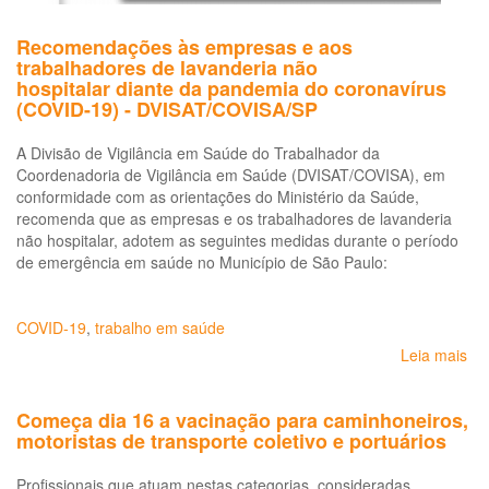
Recomendações às empresas e aos
trabalhadores de lavanderia não
hospitalar diante da pandemia do coronavírus
(COVID-19) - DVISAT/COVISA/SP
A Divisão de Vigilância em Saúde do Trabalhador da
Coordenadoria de Vigilância em Saúde (DVISAT/COVISA), em
conformidade com as orientações do Ministério da Saúde,
recomenda que as empresas e os trabalhadores de lavanderia
não hospitalar, adotem as seguintes medidas durante o período
de emergência em saúde no Município de São Paulo:
COVID-19
,
trabalho em saúde
Leia mais
so
Re
às
Começa dia 16 a vacinação para caminhoneiros,
em
motoristas de transporte coletivo e portuários
ao
tr
Profissionais que atuam nestas categorias, consideradas
de 