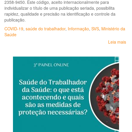
2358-9450. Este código, aceito internacionalmente para
19
individualizar o título de uma publicação seriada, possibilita
rapidez, qualidade e precisão na identificação e controle da
publicação.
COVID-19
,
saúde do trabalhador
,
Informação
,
SVS
,
Ministério da
Saúde
Leia mais
so
Bol
epi
Sec
de
Vig
em
Sa
Min
da
Sa