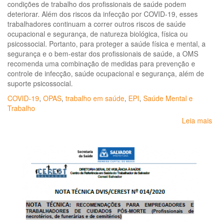
condições de trabalho dos profissionais de saúde podem
deteriorar. Além dos riscos da infecção por COVID-19, esses
trabalhadores continuam a correr outros riscos de saúde
ocupacional e segurança, de natureza biológica, física ou
psicossocial. Portanto, para proteger a saúde física e mental, a
segurança e o bem-estar dos profissionais de saúde, a OMS
recomenda uma combinação de medidas para prevenção e
controle de infecção, saúde ocupacional e segurança, além de
suporte psicossocial.
COVID-19
,
OPAS
,
trabalho em saúde
,
EPI
,
Saúde Mental e
Trabalho
Leia mais
so
Sa
oc
e
se
pa
pro
de
sa
no
co