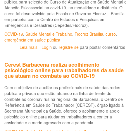
pública para seleção do Curso de Atualização em Saúde Mental e
Atenção Psicossocial na covid-19, na modalidade a distância. O
curso foi desenvolvido pela Escola de Governo Fiocruz – Brasília
em parceira com o Centro de Estudos e Pesquisas em
Emergências e Desastres (Cepedes/Fiocruz).
COVID-19
,
Saúde Mental e Trabalho
,
Fiocruz Brasília
,
curso
,
emergência em saúde pública
Leia mais
sobre
Login
ou
registre-se
para postar comentários
Fiocruz
Brasília
Cerest Barbacena realiza acolhimento
lança
psicológico online para trabalhadores da saúde
Curso
que atuam no combate ao COVID-19
Nacional
de
Com o objetivo de auxiliar os profissionais de saúde das redes
Atenção
pública e privada que estão atuando na linha de frente do
Psicossocial
combate ao coronavírus na regional de Barbacena, o Centro de
e
Referência em Saúde do Trabalhador (CEREST), órgão ligado à
Saúde
Secretaria Municipal da Saúde, oferece o acolhimento e apoio
Mental
psicológico online para ajudar os trabalhadores a conter a
na
ansiedade e o medo agravado com a pandemia.
Pandemia
covid-