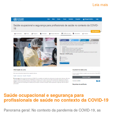
Leia mais
so
Re
ao
ag
de
co
à
en
fa
pa
en
da
pa
de
co
–
CO
19
Saúde ocupacional e segurança para
(To
profissionais de saúde no contexto da COVID-19
Panorama geral: No contexto da pandemia de COVID-19, as