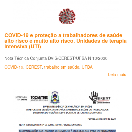
ep
na
re
de
tra
COVID-19 e proteção a trabalhadores de saúde
alto risco e muito alto risco, Unidades de terapia
intensiva (UTI)
Nota Técnica Conjunta DVIS/CEREST/UFBA N 13/2020
COVID-19
,
CEREST
,
trabalho em saúde
,
UFBA
Leia mais
so
CO
19
e
pr
a
tr
de
sa
alt