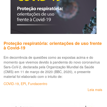
So
as
me
de
pr
da
sa
e
De
Proteção respiratória: orientações de uso frente
dir
à Covid-19
fu
da
Em decorrência de questões como as expostas acima e do
tr
momento que vivemos devido à pandemia do novo coronavírus
e
Sars-CoV-2, declarada pela Organização Mundial da Saúde
do
(OMS) em 11 de março de 2020 (BBC, 2020), o presente
Tr
material foi elaborado com o intuito de:
em
em
COVID-19
,
EPI
,
Fundacentro
de
Leia mais
so
te
Pr
res
or