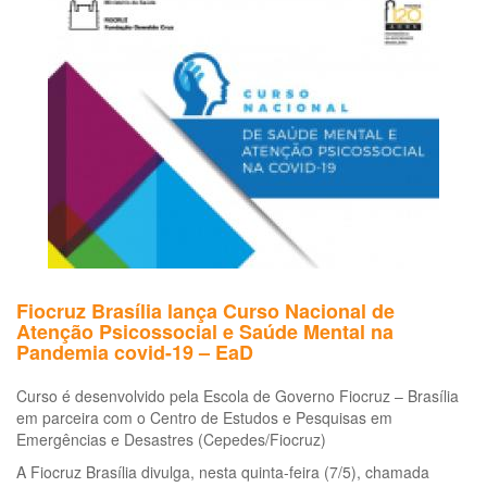
de
us
fre
à
Co
19
Fiocruz Brasília lança Curso Nacional de
Atenção Psicossocial e Saúde Mental na
Pandemia covid-19 – EaD
Curso é desenvolvido pela Escola de Governo Fiocruz – Brasília
em parceira com o Centro de Estudos e Pesquisas em
Emergências e Desastres (Cepedes/Fiocruz)
A Fiocruz Brasília divulga, nesta quinta-feira (7/5), chamada