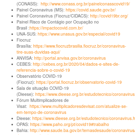
(CONASS):
http://www.conass.org.br/painelconasscovid19/
Painel Coronavirus (MS):
https://covid.saude.gov.br/
Painel Coronavirus (Fiocruz/CIDACS):
http://covid19br.org/
Painel Risco de Contágio por Ocupação no
Brasil :
https://impactocovid.com.br/
UNA-SUS:
https://www.unasus.gov.br/especial/covid19
Fiocruz
Brasília:
https://www.fiocruzbrasilia.fiocruz.br/coronavirus-
tire-suas-duvidas-aqui/
ANVISA:
http://portal.anvisa.gov.br/coronavirus
CEBES:
http://cebes.org.br/2020/04/dados-e-sites-de-
referencia-sobre-o-covid-19
Observatório COVID-19
(Fiocruz):
https://portal.fiocruz.br/observatorio-covid-19
Sala de situação COVID-19
(Dieese):
https://www.dieese.org.br/estudotecnico/coronavirus
Fórum Multimplicadores de
Visat:
https://www.multiplicadoresdevisat.com/atualize-se-
em-tempo-de-coronavirus
Dieese:
https://www.dieese.org.br/estudotecnico/coronavirus.
OPAS:
https://www.paho.org/pt/covid19#trabalho
Bahia:
http://www.saude.ba.gov.br/temasdesaude/coronavirus/