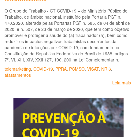
O Grupo de Trabalho - GT COVID-19 – do Ministério Público do
Trabalho, de âmbito nacional, instituído pela Portaria PGT n.
470.2020, alterada pelas Portarias PGT n. 585, de 04 de abril de
2020, e n. 507, de 23 de março de 2020, que tem como objetivo
promover e proteger a saúde do (a) trabalhador (a), bem como
reduzir os impactos negativos trabalhistas decorrentes da
pandemia de infecções por COVID-19, com fundamento na
Constituição da República Federativa do Brasil de 1988, artigos
7º, VI, XIII, XIV, XXII 127, 196, 200 na Lei Complementar n.
telemarketing
,
COVID-19
,
PPRA
,
PCMSO
,
VISAT
,
NR 6
,
afastamentos
Leia mais
so
No
téc
MP
GT
CO
19
N.
19