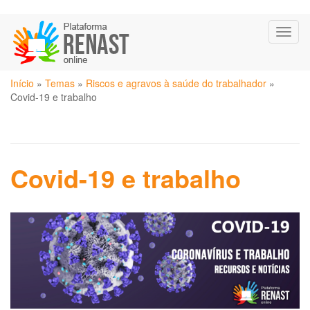
Pular
Toggl
para
naviga
o
conteúdo
Você
principal
Início
»
Temas
»
Riscos e agravos à saúde do trabalhador
»
está
Covid-19 e trabalho
aqui
Covid-19 e trabalho