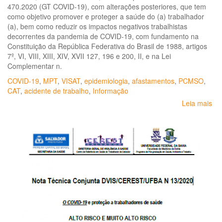
470.2020 (GT COVID-19), com alterações posteriores, que tem
como objetivo promover e proteger a saúde do (a) trabalhador
(a), bem como reduzir os impactos negativos trabalhistas
decorrentes da pandemia de COVID-19, com fundamento na
Constituição da República Federativa do Brasil de 1988, artigos
7º, VI, VIII, XIII, XIV, XVII 127, 196 e 200, II, e na Lei
Complementar n.
COVID-19
,
MPT
,
VISAT
,
epidemiologia
,
afastamentos
,
PCMSO
,
CAT
,
acidente de trabalho
,
Informação
Leia mais
so
No
téc
MP
GT
CO
19
N.
20
So
me
de
vig