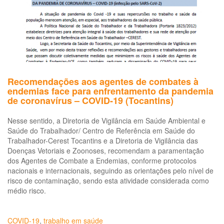
ris
e
mu
alt
ris
Un
de
ter
Recomendações aos agentes de combates à
int
endemias face para enfrentamento da pandemia
(UT
de coronavírus – COVID-19 (Tocantins)
Nesse sentido, a Diretoria de Vigilância em Saúde Ambiental e
Saúde do Trabalhador/ Centro de Referência em Saúde do
Trabalhador-Cerest Tocantins e a Diretoria de Vigilância das
Doenças Vetoriais e Zoonoses, recomendam a paramentação
dos Agentes de Combate a Endemias, conforme protocolos
nacionais e internacionais, seguindo as orientações pelo nível de
risco de contaminação, sendo esta atividade considerada como
médio risco.
COVID-19
,
trabalho em saúde