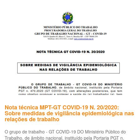
Fi
Bra
ab
os
cu
da
sa
me
em
me
à
pa
do
no
co
Nota técnica MPT-GT COVID-19 N. 20/2020:
Sobre medidas de vigilância epidemiológica nas
relações de trabalho
O grupo de trabalho - GT COVID-19 DO Ministério Público do
Trabalho, de âmbito nacional, instituído pela Portaria PGT n.