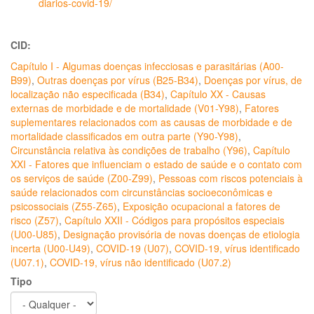
diarios-covid-19/
CID:
Capítulo I - Algumas doenças infecciosas e parasitárias (A00-
B99)
,
Outras doenças por vírus (B25-B34)
,
Doenças por vírus, de
localização não especificada (B34)
,
Capítulo XX - Causas
externas de morbidade e de mortalidade (V01-Y98)
,
Fatores
suplementares relacionados com as causas de morbidade e de
mortalidade classificados em outra parte (Y90-Y98)
,
Circunstância relativa às condições de trabalho (Y96)
,
Capítulo
XXI - Fatores que influenciam o estado de saúde e o contato com
os serviços de saúde (Z00-Z99)
,
Pessoas com riscos potenciais à
saúde relacionados com circunstâncias socioeconômicas e
psicossociais (Z55-Z65)
,
Exposição ocupacional a fatores de
risco (Z57)
,
Capítulo XXII - Códigos para propósitos especiais
(U00-U85)
,
Designação provisória de novas doenças de etiologia
incerta (U00-U49)
,
COVID-19 (U07)
,
COVID-19, vírus identificado
(U07.1)
,
COVID-19, vírus não identificado (U07.2)
Tipo