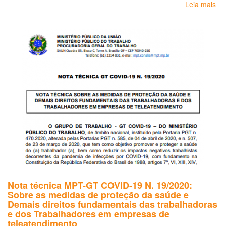
Leia mais
so
Re
pa
em
e
tr
de
cu
pó
mo
-
pro
de
nec
de
fun
e
de
Nota técnica MPT-GT COVID-19 N. 19/2020:
cem
Sobre as medidas de proteção da saúde e
(C
Demais direitos fundamentais das trabalhadoras
Sa
e dos Trabalhadores em empresas de
teleatendimento