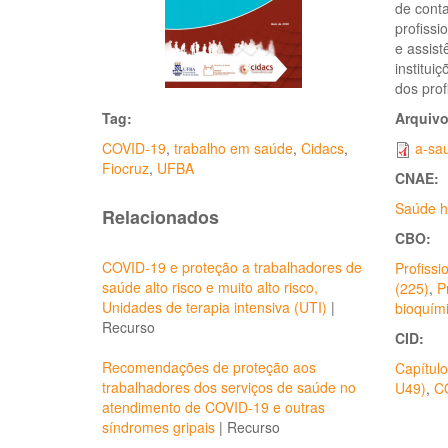
de conta
profissi
e assis
institui
dos prof
Tag:
Arquiv
COVID-19
,
trabalho em saúde
,
Cidacs
,
a-sa
Fiocruz
,
UFBA
CNAE:
Saúde h
Relacionados
CBO:
COVID-19 e proteção a trabalhadores de
Profissi
saúde alto risco e muito alto risco,
(225)
,
P
Unidades de terapia intensiva (UTI)
|
bioquími
Recurso
CID:
Recomendações de proteção aos
Capítulo
trabalhadores dos serviços de saúde no
U49)
,
C
atendimento de COVID-19 e outras
síndromes gripais
|
Recurso