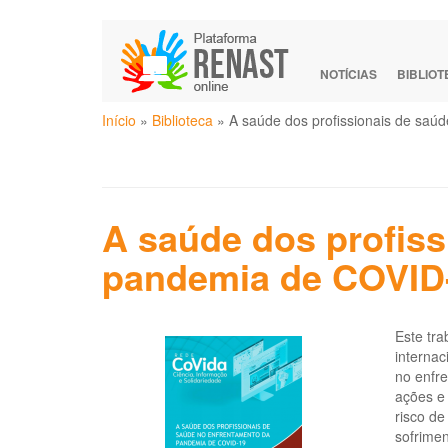
Pular
para
o
NOTÍCIAS
BIBLIO
conteúdo
Você
principal
Início
»
Biblioteca
»
A saúde dos profissionais de sa
está
aqui
A saúde dos profiss
pandemia de COVID
Este tra
internac
no enfr
ações e 
risco de
sofrimen