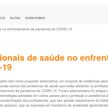
TECA
BLOGS
QUEM SOMOS
úde no enfrentamento da pandemia de COVID-19
ionais de saúde no enfre
-19
balho tem como propósito sistematizar um conjunto de evidências cient
ionais acerca dos problemas de saúde que estão afetando os profissio
entamento da pandemia de COVID-19. Foram selecionados 53 artigos q
estratégias adotadas em vários países para a proteção e assistência à
 contaminação dos profissionais, que tem gerado afastamento do trab
to psíquico, que se expressa em transtorno de ansiedade generalizad