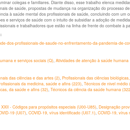
minar colegas e familiares. Diante disso, esse trabalho elenca medida
onais de saúde, propostas de mudança na organização do processo de 
tência à saúde mental dos profissionais de saúde, concluindo com um
ções e serviços de saúde com o intuito de subsidiar a adoção de medid
issionais e trabalhadores que estão na linha de frente do combate à 
o:
ude-dos-profissionais-de-saude-no-enfrentamento-da-pandemia-de-cov
umana e serviços sociais (Q)
,
Atividades de atenção à saúde humana 
onais das ciências e das artes (2)
,
Profissionais das ciências biológicas
rofissionais da medicina, saúde e afins (223)
,
Técnicos de nivel médio 
cas, da saúde e afins (32)
,
Técnicos da ciência da saúde humana (322
 XXII - Códigos para propósitos especiais (U00-U85)
,
Designação provi
OVID-19 (U07)
,
COVID-19, vírus identificado (U07.1)
,
COVID-19, vírus n